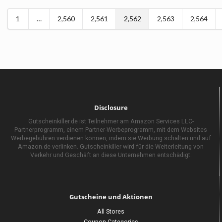
1
…
2,560
2,561
2,562
2,563
2,564
Disclosure
Gutscheinkiller.de ist Teilnehmer am Amazon Services LLC-
Partnerprogramm, einem Partner-Werbeprogramm, mit dem Websites
Werbegebühren verdienen können, indem sie Werbung schalten und auf
Amazon.de verlinken. Gutscheinkiller wird für die Weiterleitung von
Verkehr und Geschäft an diese Unternehmen entschädigt.
Gutscheine und Aktionen
All Stores
Coupon Categories