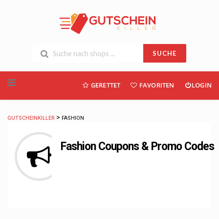
SUCHE
Skip
GERETTET
FAVORITEN
LOGIN
to
content
>
GUTSCHEINKILLER
FASHION
Fashion
Coupons & Promo Codes