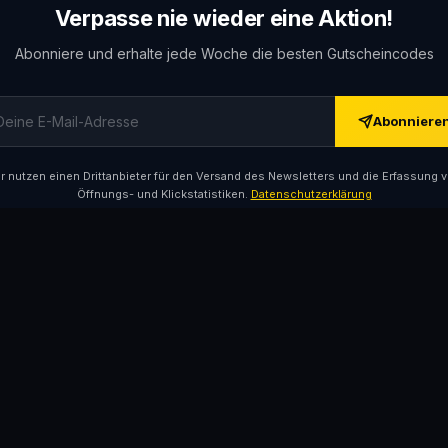
Verpasse nie wieder eine Aktion!
Abonniere und erhalte jede Woche die besten Gutscheincodes
Abonniere
r nutzen einen Drittanbieter für den Versand des Newsletters und die Erfassung 
Öffnungs- und Klickstatistiken.
Datenschutzerklärung
43einhalb
Memo
70%
10%
(30 Gutscheine)
(29 Gu