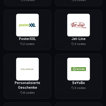
PosterXXL
Jet-Line
2
code
s
3
code
s
Personalisierte
SeYoBo
Geschenke
3
code
s
6
code
s