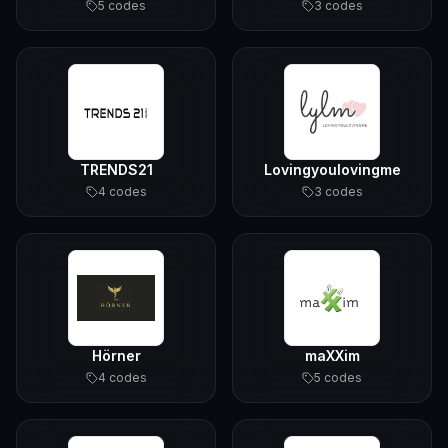
5
code
s
3
code
s
TRENDS21
Lovingyoulovingme
4
code
s
3
code
s
Hörner
maXXim
4
code
s
5
code
s