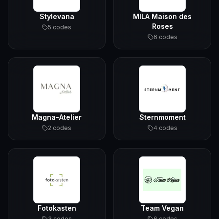
Stylevana
MILA Maison des
Roses
5
code
s
6
code
s
Magna-Atelier
Sternmoment
2
code
s
4
code
s
Fotokasten
Team Vegan
3
code
s
6
code
s