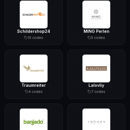
Schildershop24
MING Perlen
10
code
s
5
code
s
Traumreiter
Lalovliy
4
code
s
7
code
s