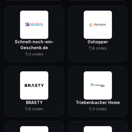
Schnell-noch-ein-
Gshopper
Geschenk.de
6
code
s
3
code
s
BRASTY
Triebenbacher Home
6
code
s
3
code
s