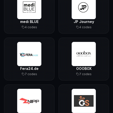
medi BLUE
JP Journey
4
code
s
4
code
s
Fera24.de
OOOBOX
7
code
s
7
code
s