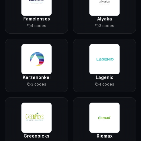
Famelenses
Alyaka
4
code
s
3
code
s
Kerzenonkel
Lagenio
3
code
s
4
code
s
Greenpicks
Riemax