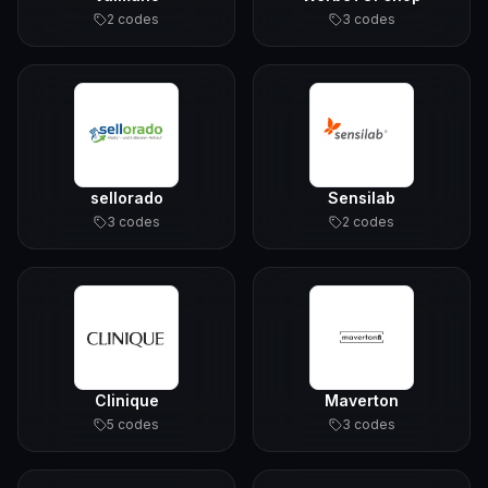
2
code
s
3
code
s
sellorado
Sensilab
3
code
s
2
code
s
Clinique
Maverton
5
code
s
3
code
s