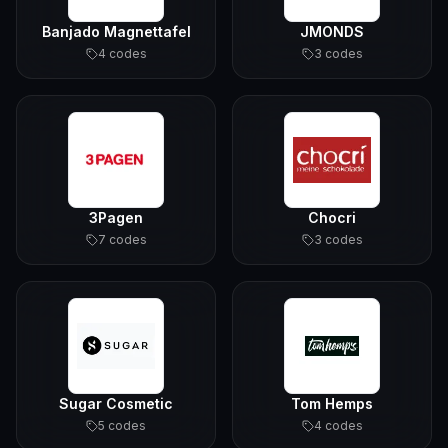
Banjado Magnettafel
JMONDS
4
code
s
3
code
s
3Pagen
Chocri
7
code
s
3
code
s
Sugar Cosmetic
Tom Hemps
5
code
s
4
code
s