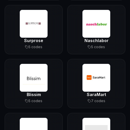
Surprose
Naschlabor
5
code
s
5
code
s
Blissim
SaraMart
5
code
s
7
code
s