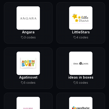
Angara
LittleStars
3
code
s
4
code
s
Agatinsvet
ideas in boxes
5
code
s
5
code
s