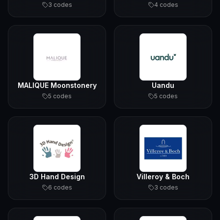
3
code
s
4
code
s
MALIQUE Moonstonery
Uandu
5
code
s
5
code
s
3D Hand Design
Villeroy & Boch
6
code
s
3
code
s