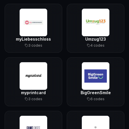
myLiebesschloss
Umzug123
3
code
s
4
code
s
myprintcard
BigGreenSmile
3
code
s
6
code
s