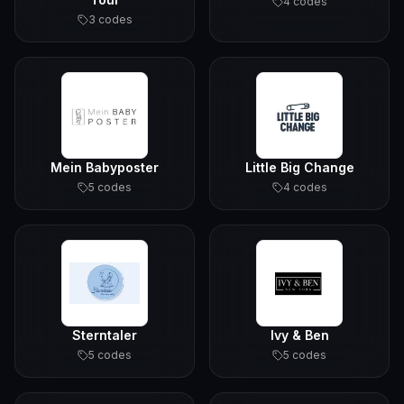
4
code
s
3
code
s
Mein Babyposter
Little Big Change
5
code
s
4
code
s
Sterntaler
Ivy & Ben
5
code
s
5
code
s