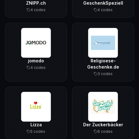
ZNIPP.ch
GeschenkSpeziell
4
code
s
4
code
s
jomodo
Religioese-
Geschenke.de
4
code
s
3
code
s
Lizza
Der Zuckerbäcker
5
code
s
6
code
s