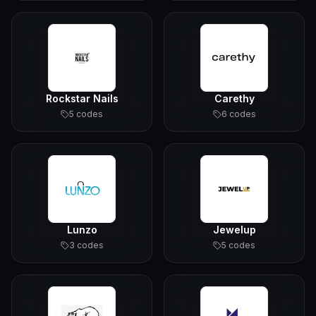
Rockstar Nails
Carethy
5
code
s
6
code
s
Lunzo
Jewelup
3
code
s
5
code
s