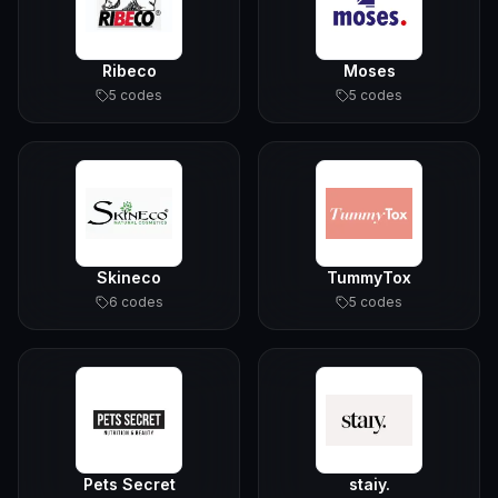
Ribeco
Moses
5
code
s
5
code
s
Skineco
TummyTox
6
code
s
5
code
s
Pets Secret
staiy.