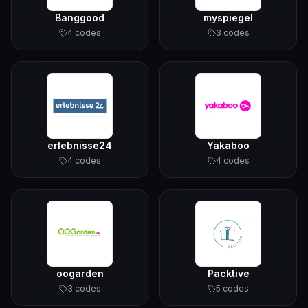
Banggood
myspiegel
4
code
s
3
code
s
erlebnisse24
Yakaboo
4
code
s
4
code
s
oogarden
Packtive
3
code
s
5
code
s