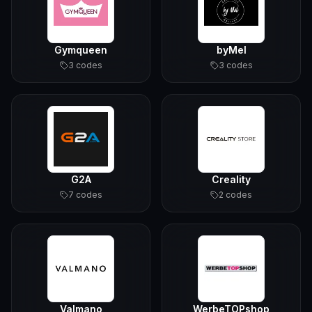
Gymqueen
byMel
3
code
s
3
code
s
G2A
Creality
7
code
s
2
code
s
Valmano
WerbeTOPshop