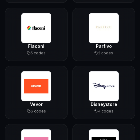
Flaconi
Parfivo
5
code
s
2
code
s
Vevor
Disneystore
6
code
s
4
code
s