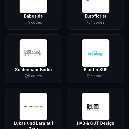
Babeside
Euroflorist
5
code
s
4
code
s
Seidenhaar Berlin
Bluefin SUP
5
code
s
6
code
s
Lukas und Lara auf
HAB & GUT Design
Tour