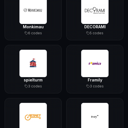
Monkimau
DECORAMI
6
code
s
5
code
s
spielturm
Framily
3
code
s
3
code
s