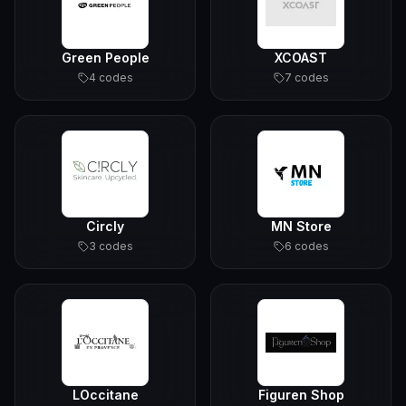
Green People
XCOAST
4
code
s
7
code
s
Circly
MN Store
3
code
s
6
code
s
LOccitane
Figuren Shop