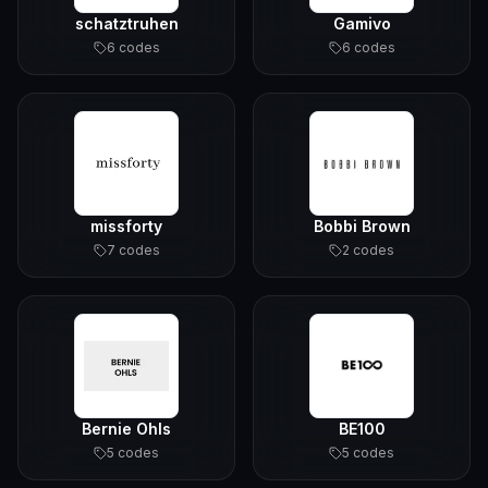
schatztruhen
Gamivo
6
code
s
6
code
s
missforty
Bobbi Brown
7
code
s
2
code
s
Bernie Ohls
BE100
5
code
s
5
code
s