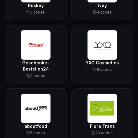
Reskey
tvey
5
code
s
4
code
s
Geschenke-
YXO Cosmetics
Bestellen24
6
code
s
4
code
s
aboutfood
Flora Trans
5
code
s
20
code
s