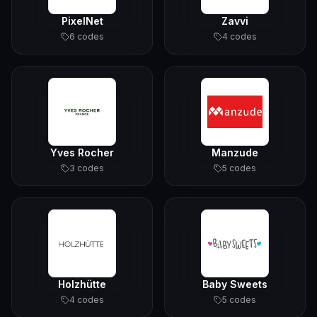
PixelNet
Zavvi
6
code
s
4
code
s
Yves Rocher
Manzude
3
code
s
5
code
s
Holzhütte
Baby Sweets
4
code
s
5
code
s