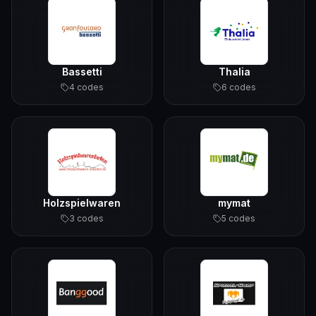
Bassetti
Thalia
4
code
s
6
code
s
Holzspielwaren
mymat
3
code
s
5
code
s