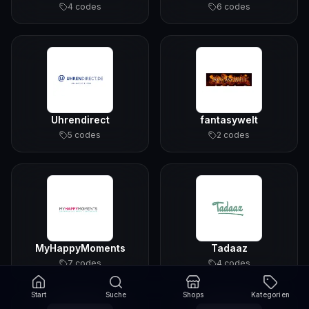
4
code
s
6
code
s
Uhrendirect
fantasywelt
5
code
s
2
code
s
MyHappyMoments
Tadaaz
7
code
s
4
code
s
Start
Suche
Shops
Kategorien