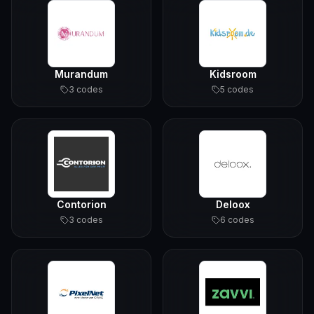
Murandum
Kidsroom
3
code
s
5
code
s
Contorion
Deloox
3
code
s
6
code
s