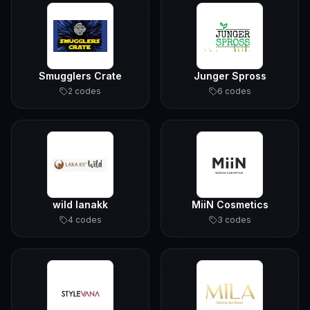
Smugglers Crate
Junger Spross
2
code
s
6
code
s
wild lanakk
MiiN Cosmetics
4
code
s
3
code
s