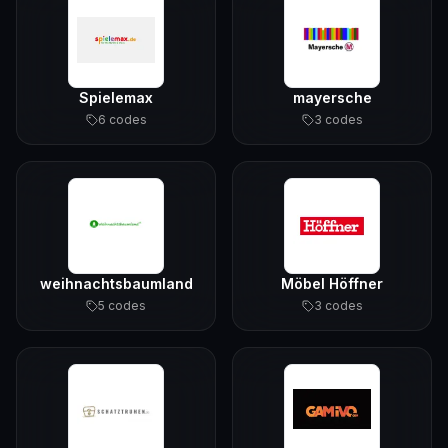
Spielemax
mayersche
6
code
s
3
code
s
weihnachtsbaumland
Möbel Höffner
5
code
s
3
code
s