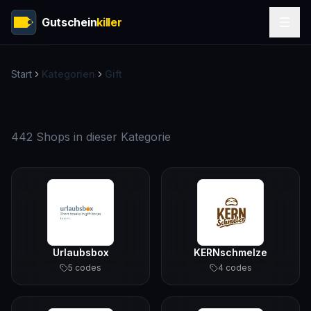
Gutschein
killer
Start
Kategorien
Gift
Gift
442 Shops in dieser Kategorie
Urlaubsbox
KERNschmelze
5
code
s
4
code
s