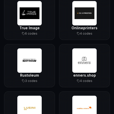
True Image
Onlineprinters
6
code
s
4
code
s
Rustoleum
enners.shop
3
code
s
4
code
s