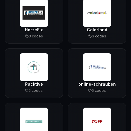
HorzeFix
Colorland
3
code
s
3
code
s
Packtive
online-schrauben
5
code
s
5
code
s