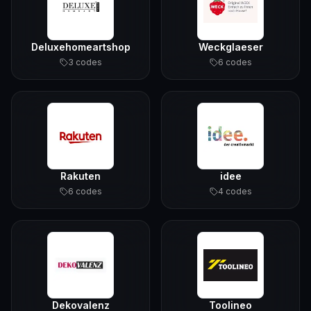
Deluxehomeartshop
Weckglaeser
3
code
s
6
code
s
Rakuten
idee
6
code
s
4
code
s
Dekovalenz
Toolineo