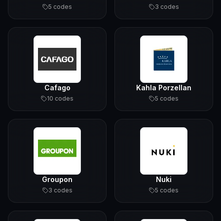
5
code
s
3
code
s
Cafago
Kahla Porzellan
10
code
s
5
code
s
Groupon
Nuki
3
code
s
5
code
s