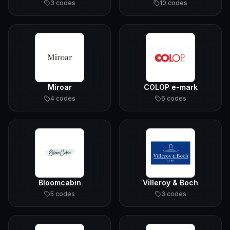
3
code
s
10
code
s
Miroar
COLOP e-mark
4
code
s
6
code
s
Bloomcabin
Villeroy & Boch
5
code
s
3
code
s