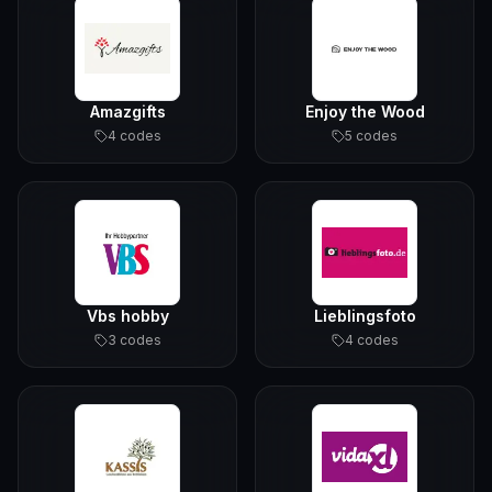
Amazgifts
Enjoy the Wood
4
code
s
5
code
s
Vbs hobby
Lieblingsfoto
3
code
s
4
code
s