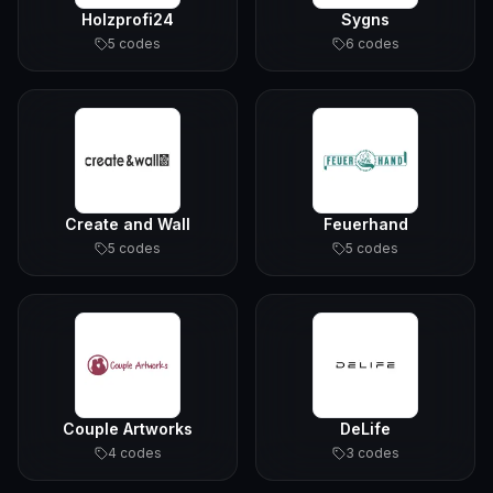
Holzprofi24
Sygns
5
code
s
6
code
s
Create and Wall
Feuerhand
5
code
s
5
code
s
Couple Artworks
DeLife
4
code
s
3
code
s