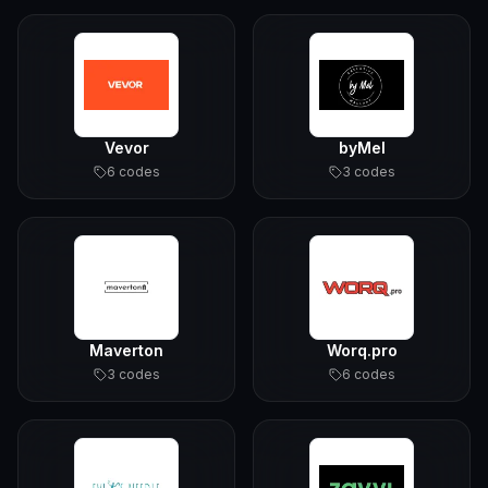
Vevor
byMel
6
code
s
3
code
s
Maverton
Worq.pro
3
code
s
6
code
s