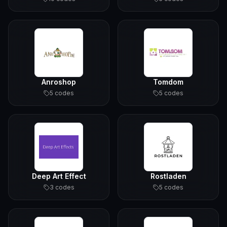
Anroshop
Tomdom
5
code
s
5
code
s
Deep Art Effect
Rostladen
3
code
s
5
code
s