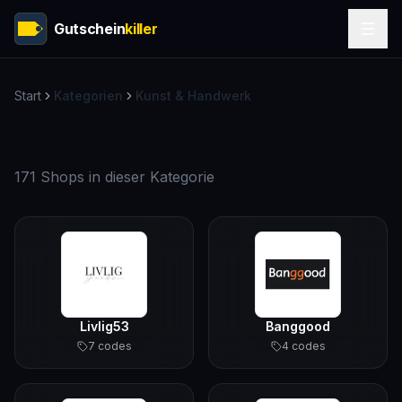
Gutschein
killer
Start
Kategorien
Kunst & Handwerk
Kunst & Handwerk
171 Shops in dieser Kategorie
Livlig53
Banggood
7
code
s
4
code
s