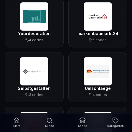
Yourdecoration
markenbaumarkt24
4
code
s
5
code
s
Selbstgestalten
Umschlaege
3
code
s
4
code
s
Start
Suche
Shops
Kategorien