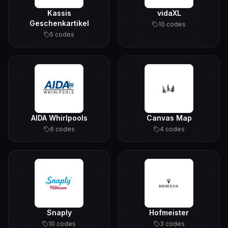
Kassis
vidaXL
Geschenkartikel
10
code
s
5
code
s
AIDA Whirlpools
Canvas Map
6
code
s
4
code
s
Snaply
Hofmeister
10
code
s
3
code
s