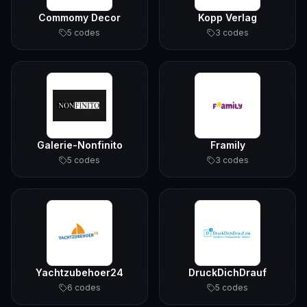
Commomy Decor
Kopp Verlag
5
code
s
3
code
s
Galerie-Nonfinito
Framily
5
code
s
3
code
s
Yachtzubehoer24
DruckDichDrauf
6
code
s
5
code
s