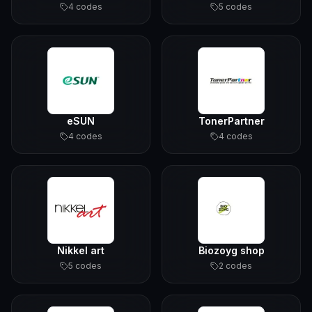
4
code
s
5
code
s
eSUN
TonerPartner
4
code
s
4
code
s
Nikkel art
Biozoyg shop
5
code
s
2
code
s