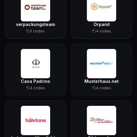
verpackungsteam
Orpanit
5
code
s
4
code
s
Casa Padrino
Musterhaus.net
4
code
s
4
code
s