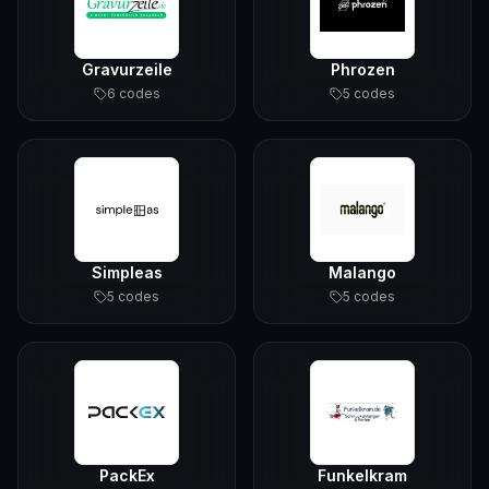
Gravurzeile
Phrozen
6
code
s
5
code
s
Simpleas
Malango
5
code
s
5
code
s
PackEx
Funkelkram