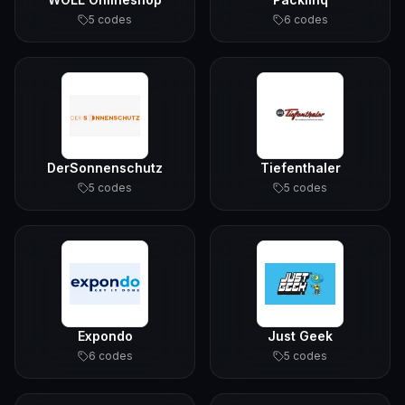
5
code
s
6
code
s
DerSonnenschutz
Tiefenthaler
5
code
s
5
code
s
Expondo
Just Geek
6
code
s
5
code
s