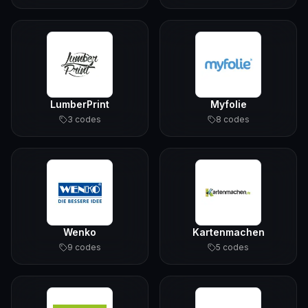
LumberPrint
Myfolie
3
code
s
8
code
s
Wenko
Kartenmachen
9
code
s
5
code
s