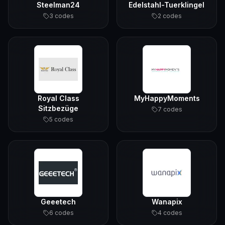
Steelman24
Edelstahl-Tuerklingel
3
code
s
2
code
s
Royal Class
MyHappyMoments
Sitzbezüge
7
code
s
5
code
s
Geeetech
Wanapix
6
code
s
4
code
s