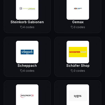
Steinkorb Gabionen
Gemax
4
code
s
3
code
s
Scheppach
Schäfer Shop
4
code
s
3
code
s