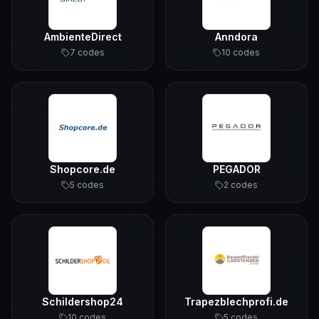
AmbienteDirect
Anndora
7
code
s
10
code
s
Shopcore.de
PEGADOR
5
code
s
2
code
s
Schildershop24
Trapezblechprofi.de
10
code
s
5
code
s