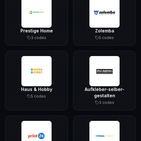
Prestige Home
Zolemba
3
code
s
5
code
s
Haus & Hobby
Aufkleber-selber-
gestalten
5
code
s
3
code
s