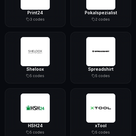
Print24
Pokalspezialist
3
code
s
2
code
s
Sheloox
Spreadshirt
5
code
s
5
code
s
HSH24
xTool
5
code
s
5
code
s