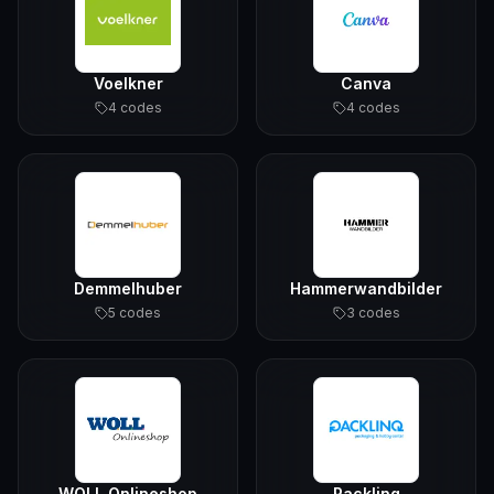
Voelkner
Canva
4
code
s
4
code
s
Demmelhuber
Hammerwandbilder
5
code
s
3
code
s
WOLL Onlineshop
Packlinq