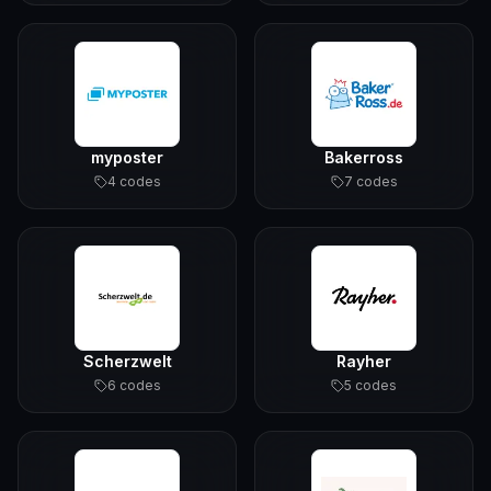
myposter
Bakerross
4
code
s
7
code
s
Scherzwelt
Rayher
6
code
s
5
code
s