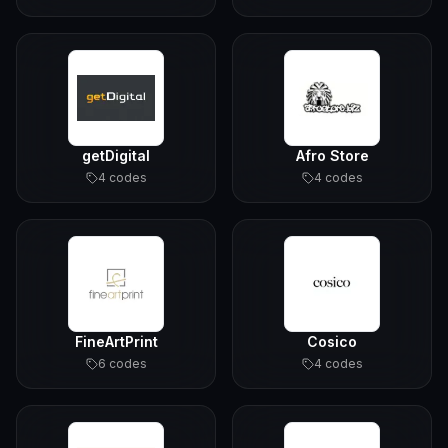
getDigital
Afro Store
4
code
s
4
code
s
FineArtPrint
Cosico
6
code
s
4
code
s