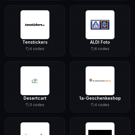
Tenstickers
ALDI Foto
4
code
s
6
code
s
Desertcart
1a-Geschenkeshop
3
code
s
4
code
s