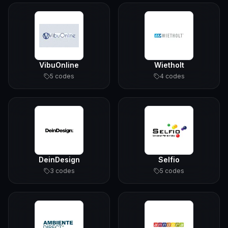
VibuOnline
Wietholt
5
code
s
4
code
s
DeinDesign
Selfio
3
code
s
5
code
s