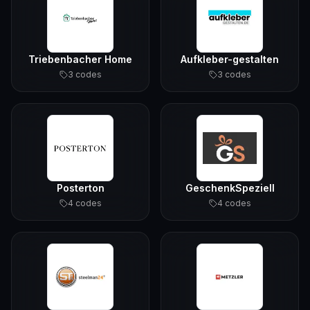
Triebenbacher Home
Aufkleber-gestalten
3
code
s
3
code
s
Posterton
GeschenkSpeziell
4
code
s
4
code
s