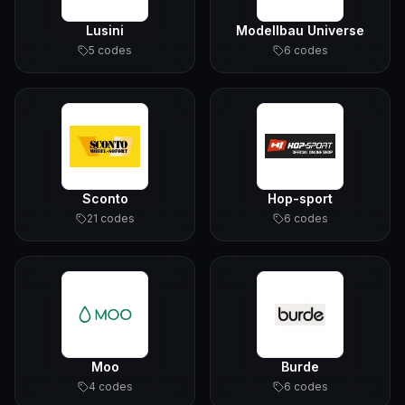
Lusini
Modellbau Universe
5
code
s
6
code
s
Sconto
Hop-sport
21
code
s
6
code
s
Moo
Burde
4
code
s
6
code
s