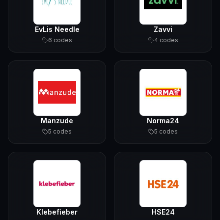
EvLis Needle
Zavvi
6
code
s
4
code
s
Manzude
Norma24
5
code
s
5
code
s
Klebefieber
HSE24