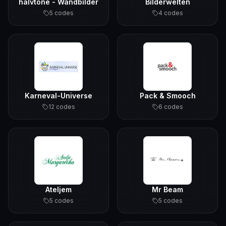
halvtone - Wandbilder
Bilderwelten
5
code
s
4
code
s
Karneval-Universe
Pack & Smooch
12
code
s
6
code
s
Ateljem
Mr Beam
5
code
s
5
code
s