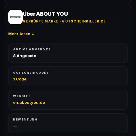
Ja! Jeder Code wird automatisch von unseren Bots
nichts anderes angeben.
geprüft und von unserer Community bestätigt. Die
Erfolgsquote wird bei jedem Angebot angezeigt.
Über ABOUT YOU
GEPRÜFTE MARKE · GUTSCHEINKILLER.DE
Mehr lesen ↓
AKTIVE ANGEBOTE
8 Angebote
GUTSCHEINCODES
1 Code
WEBSITE
en.aboutyou.de
BEWERTUNG
—