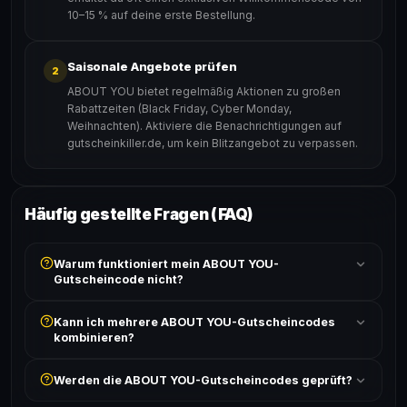
10–15 % auf deine erste Bestellung.
Saisonale Angebote prüfen
2
ABOUT YOU bietet regelmäßig Aktionen zu großen
Rabattzeiten (Black Friday, Cyber Monday,
Weihnachten). Aktiviere die Benachrichtigungen auf
gutscheinkiller.de, um kein Blitzangebot zu verpassen.
Häufig gestellte Fragen (FAQ)
Warum funktioniert mein ABOUT YOU-
Gutscheincode nicht?
Prüfe, ob der erforderliche Mindestbestellwert erreicht
Kann ich mehrere ABOUT YOU-Gutscheincodes
ist und ob der Code nicht für bereits reduzierte Artikel
kombinieren?
gilt. Alle Bedingungen findest du unter „Details".
In der Regel wird nur ein Gutscheincode pro Bestellung
Werden die ABOUT YOU-Gutscheincodes geprüft?
akzeptiert. Die Kombination mehrerer Codes ist meist
ausgeschlossen, sofern die Angebotsbedingungen