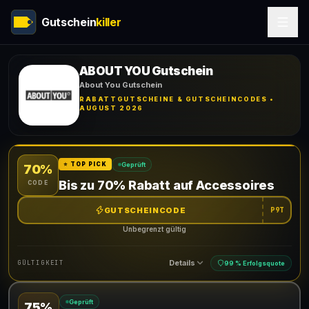
Gutschein
killer
ABOUT YOU Gutschein
About You Gutschein
RABATTGUTSCHEINE & GUTSCHEINCODES •
AUGUST 2026
Geprüft
⭐ TOP PICK
70%
Bis zu 70% Rabatt auf Accessoires
CODE
GUTSCHEINCODE
P9T
Unbegrenzt gültig
Details
GÜLTIGKEIT
99 % Erfolgsquote
Geprüft
75%