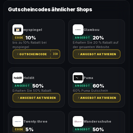
Gutscheincodes ähnlicher Shops
myspiegel
Glambou
10%
20%
CODE
ANGEBOT
bis zu 10% Rabatt bei
Erhalten Sie 20 % Rabatt auf
myspiegel
der gesamten Website.
ICH
GUTSCHEINCODE
ANGEBOT AKTIVIEREN
Holdit
Puma
50%
60%
ANGEBOT
ANGEBOT
Erhalten Sie 50% Rabatt.
60% Puma Gutschein
ANGEBOT AKTIVIEREN
ANGEBOT AKTIVIEREN
Twenty:three
Wanderschuhe
5%
50%
CODE
ANGEBOT