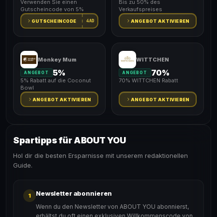
Verwenden Sie einen
Bis zu 50% des
Gutscheincode von 5%
Verkaufspreises
4AD
GUTSCHEINCODE
ANGEBOT AKTIVIEREN
Monkey Mum
WITTCHEN
5%
70%
ANGEBOT
ANGEBOT
5% Rabatt auf die Coconut
70% WITTCHEN Rabatt
Bowl
ANGEBOT AKTIVIEREN
ANGEBOT AKTIVIEREN
Spartipps für ABOUT YOU
Hol dir die besten Ersparnisse mit unserem redaktionellen
Guide.
Newsletter abonnieren
1
Wenn du den Newsletter von ABOUT YOU abonnierst,
erhältst du oft einen exklusiven Willkommenscode von