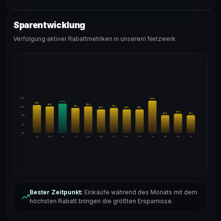
Sparentwicklung
Verfolgung aktiver Rabattmetriken in unserem Netzwerk
24%
22
%
20
%
19
%
18
%
18
%
17
%
17
%
18%
16
%
16
%
16
%
13
%
12
%
12
%
12%
6%
0%
Apr
Mai
Jun
Jul
Aug
Sep
Okt
Nov
Dez
Jan
Feb
Mär
Apr
Bester Zeitpunkt:
Einkäufe während des Monats mit dem
höchsten Rabatt bringen die größten Ersparnisse.