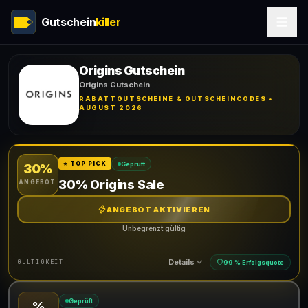
Gutschein
killer
Origins Gutschein
Origins Gutschein
RABATTGUTSCHEINE & GUTSCHEINCODES •
AUGUST 2026
Geprüft
⭐ TOP PICK
30%
30% Origins Sale
ANGEBOT
ANGEBOT AKTIVIEREN
Unbegrenzt gültig
Details
GÜLTIGKEIT
99 % Erfolgsquote
Geprüft
%