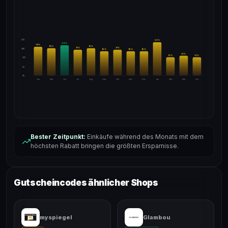
24%
22
%
20
%
19
%
18
%
18
%
17
%
17
%
18%
16
%
16
%
16
%
13
%
12
%
12
%
12%
6%
0%
Apr
Mai
Jun
Jul
Aug
Sep
Okt
Nov
Dez
Jan
Feb
Mär
Apr
Bester Zeitpunkt:
Einkäufe während des Monats mit dem
höchsten Rabatt bringen die größten Ersparnisse.
Gutscheincodes ähnlicher Shops
myspiegel
Glambou