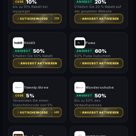
10%
20%
CODE
ANGEBOT
bis zu 10% Rabatt bei
Erhalten Sie 20 % Rabatt auf
myspiegel
der gesamten Website.
ICH
GUTSCHEINCODE
ANGEBOT AKTIVIEREN
Holdit
Puma
50%
60%
ANGEBOT
ANGEBOT
Erhalten Sie 50% Rabatt.
60% Puma Gutschein
ANGEBOT AKTIVIEREN
ANGEBOT AKTIVIEREN
Twenty:three
Wanderschuhe
5%
50%
CODE
ANGEBOT
Verwenden Sie einen
Bis zu 50% des
Gutscheincode von 5%
Verkaufspreises
4AD
GUTSCHEINCODE
ANGEBOT AKTIVIEREN