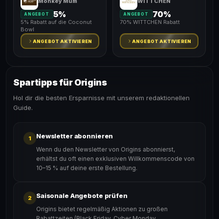
Monkey Mum
WITTCHEN
5%
70%
ANGEBOT
ANGEBOT
5% Rabatt auf die Coconut
70% WITTCHEN Rabatt
Bowl
ANGEBOT AKTIVIEREN
ANGEBOT AKTIVIEREN
Spartipps für Origins
Hol dir die besten Ersparnisse mit unserem redaktionellen
Guide.
Newsletter abonnieren
1
Wenn du den Newsletter von Origins abonnierst,
erhältst du oft einen exklusiven Willkommenscode von
10–15 % auf deine erste Bestellung.
Saisonale Angebote prüfen
2
Origins bietet regelmäßig Aktionen zu großen
Rabattzeiten (Black Friday, Cyber Monday,