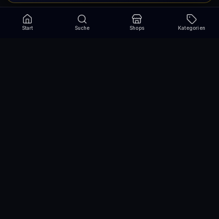
Start
Suche
Shops
Kategorien
Verpasse nie wieder eine Aktion!
Abonniere und erhalte jede Woche die besten
Gutscheincodes
Abonnieren