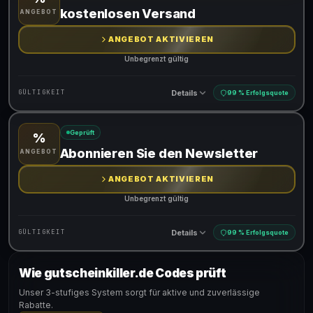
Gültig für teilnehmende Produkte
kostenlosen Versand
ANGEBOT
ANGEBOT AKTIVIEREN
Unbegrenzt gültig
Details
GÜLTIGKEIT
99 % Erfolgsquote
Geprüft
%
Gültig für teilnehmende Produkte
Abonnieren Sie den Newsletter
ANGEBOT
ANGEBOT AKTIVIEREN
Unbegrenzt gültig
Details
GÜLTIGKEIT
99 % Erfolgsquote
Wie gutscheinkiller.de Codes prüft
Gültig für teilnehmende Produkte
Unser 3-stufiges System sorgt für aktive und zuverlässige
Rabatte.