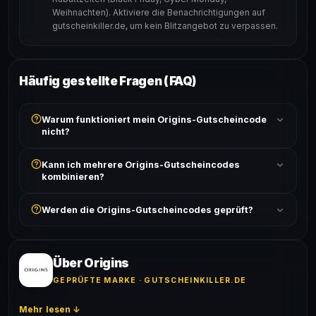
Weihnachten). Aktiviere die Benachrichtigungen auf
gutscheinkiller.de, um kein Blitzangebot zu verpassen.
Häufig gestellte Fragen (FAQ)
Warum funktioniert mein Origins-Gutscheincode
nicht?
Prüfe, ob der erforderliche Mindestbestellwert erreicht
Kann ich mehrere Origins-Gutscheincodes
ist und ob der Code nicht für bereits reduzierte Artikel
kombinieren?
gilt. Alle Bedingungen findest du unter „Details".
In der Regel wird nur ein Gutscheincode pro Bestellung
Werden die Origins-Gutscheincodes geprüft?
akzeptiert. Die Kombination mehrerer Codes ist meist
ausgeschlossen, sofern die Angebotsbedingungen
Ja! Jeder Code wird automatisch von unseren Bots
nichts anderes angeben.
geprüft und von unserer Community bestätigt. Die
Erfolgsquote wird bei jedem Angebot angezeigt.
Über Origins
GEPRÜFTE MARKE · GUTSCHEINKILLER.DE
Mehr lesen ↓