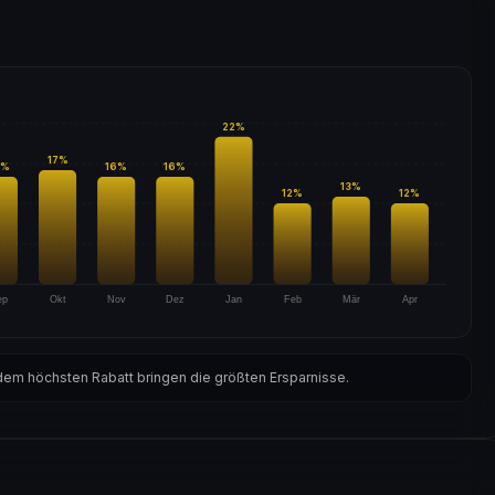
22
%
17
%
%
16
%
16
%
13
%
12
%
12
%
ep
Okt
Nov
Dez
Jan
Feb
Mär
Apr
em höchsten Rabatt bringen die größten Ersparnisse.