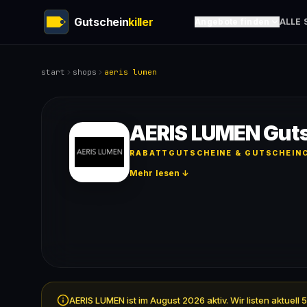
Gutschein
killer
Angebote finden
ALLE 
start
shops
aeris lumen
AERIS LUMEN Gut
RABATTGUTSCHEINE & GUTSCHEINC
Mehr lesen ↓
AERIS LUMEN ist im August 2026 aktiv. Wir listen aktue