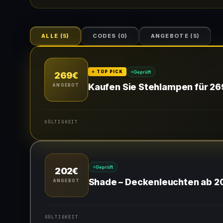
ALLE
(
5
)
CODES
(
0
)
ANGEBOTE
(
5
)
Geprüft
⭐ TOP PICK
269€
Kaufen Sie Stehlampen für 2
ANGEBOT
GÜLTIGKEIT
Gültig für teilnehmende Produkte
Geprüft
202€
Shade – Deckenleuchten ab 2
ANGEBOT
GÜLTIGKEIT