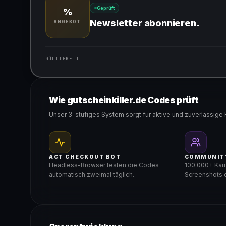
Geprüft
%
Newsletter abonnieren.
ANGEBOT
GÜLTIGKEIT
Gültig für teilnehmende Produkte
Wie gutscheinkiller.de Codes prüft
Unser 3-stufiges System sorgt für aktive und zuverlässige 
ACT CHECKOUT BOT
COMMUNIT
Headless-Browser testen die Codes
100.000+ Käuf
automatisch zweimal täglich.
Screenshots d