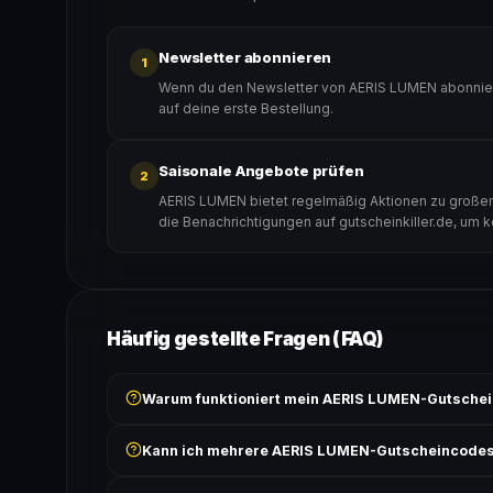
Newsletter abonnieren
1
Wenn du den Newsletter von AERIS LUMEN abonniers
auf deine erste Bestellung.
Saisonale Angebote prüfen
2
AERIS LUMEN bietet regelmäßig Aktionen zu großen 
die Benachrichtigungen auf gutscheinkiller.de, um 
Häufig gestellte Fragen (FAQ)
Warum funktioniert mein AERIS LUMEN-Gutschei
Prüfe, ob der erforderliche Mindestbestellwert erreicht
Kann ich mehrere AERIS LUMEN-Gutscheincodes
Bedingungen findest du unter „Details".
In der Regel wird nur ein Gutscheincode pro Bestell