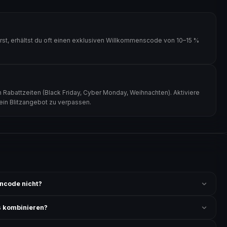
t, erhältst du oft einen exklusiven Willkommenscode von 10–15 %
Rabattzeiten (Black Friday, Cyber Monday, Weihnachten). Aktiviere
kein Blitzangebot zu verpassen.
ncode nicht?
 ist und ob der Code nicht für bereits reduzierte Artikel gilt. Alle
 kombinieren?
ung akzeptiert. Die Kombination mehrerer Codes ist meist