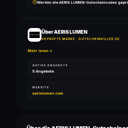
Werden die AERIS LUMEN-Gutscheincodes geprü
ausgeschlossen, sofern die Angebotsbedingungen 
Ja! Jeder Code wird automatisch von unseren Bots g
bei jedem Angebot angezeigt.
Über AERIS LUMEN
GEPRÜFTE MARKE · GUTSCHEINKILLER.DE
Mehr lesen ↓
AKTIVE ANGEBOTE
5 Angebote
WEBSITE
aerislumen.com