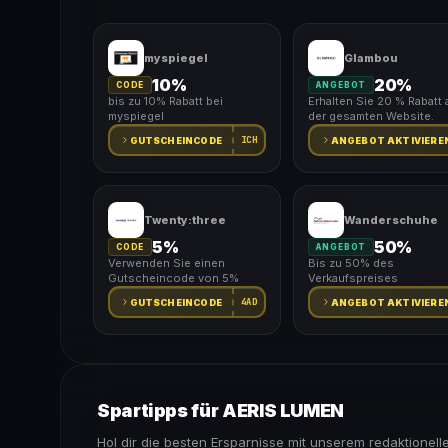
myspiegel
Glambou
10%
20%
CODE
ANGEBOT
bis zu 10% Rabatt bei
Erhalten Sie 20 % Rabatt 
myspiegel
der gesamten Website.
ICH
GUTSCHEINCODE
ANGEBOT AKTIVIERE
Twenty:three
Wanderschuhe
5%
50%
CODE
ANGEBOT
Verwenden Sie einen
Bis zu 50% des
Gutscheincode von 5%
Verkaufspreises
4AD
GUTSCHEINCODE
ANGEBOT AKTIVIERE
Spartipps für AERIS LUMEN
Hol dir die besten Ersparnisse mit unserem redaktionell