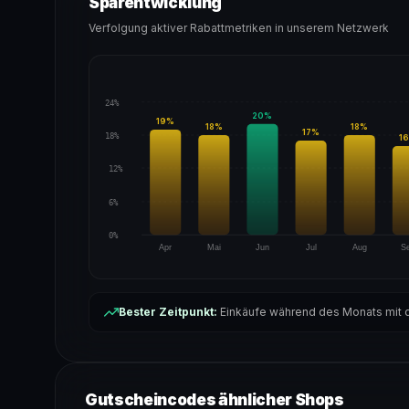
Sparentwicklung
Verfolgung aktiver Rabattmetriken in unserem Netzwerk
24%
20
%
19
%
18
%
18
%
17
%
18%
16
12%
6%
0%
Apr
Mai
Jun
Jul
Aug
S
Bester Zeitpunkt:
Einkäufe während des Monats mit d
Gutscheincodes ähnlicher Shops