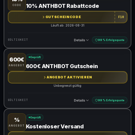
Gültig für teilnehmende Produkte
10% ANTHBOT Rabattcode
CODE
Gib den Code an der Kasse ein, um den Rabatt zu erhalten
GUTSCHEINCODE
F10
Läuft ab: 2026-08-31
Details
GÜLTIGKEIT
99 % Erfolgsquote
Geprüft
600€
Gültig für teilnehmende Produkte
600€ ANTHBOT Gutschein
ANGEBOT
Gib den Code an der Kasse ein, um den Rabatt zu erhalten
ANGEBOT AKTIVIEREN
Unbegrenzt gültig
Details
GÜLTIGKEIT
99 % Erfolgsquote
Geprüft
%
Gültig für teilnehmende Produkte
Kostenloser Versand
ANGEBOT