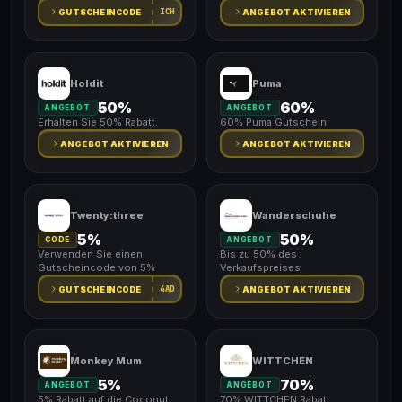
ICH
GUTSCHEINCODE
ANGEBOT AKTIVIEREN
Holdit
Puma
50%
60%
ANGEBOT
ANGEBOT
Erhalten Sie 50% Rabatt.
60% Puma Gutschein
ANGEBOT AKTIVIEREN
ANGEBOT AKTIVIEREN
Twenty:three
Wanderschuhe
5%
50%
CODE
ANGEBOT
Verwenden Sie einen
Bis zu 50% des
Gutscheincode von 5%
Verkaufspreises
4AD
GUTSCHEINCODE
ANGEBOT AKTIVIEREN
Monkey Mum
WITTCHEN
5%
70%
ANGEBOT
ANGEBOT
5% Rabatt auf die Coconut
70% WITTCHEN Rabatt