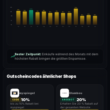
24%
22
%
20
%
19
%
18
%
18
%
17
%
17
%
18%
16
%
16
%
16
%
13
%
12
%
12
%
12%
6%
0%
Apr
Mai
Jun
Jul
Aug
Sep
Okt
Nov
Dez
Jan
Feb
Mär
Apr
Bester Zeitpunkt:
Einkäufe während des Monats mit dem
höchsten Rabatt bringen die größten Ersparnisse.
Gutscheincodes ähnlicher Shops
myspiegel
Glambou
10%
20%
CODE
ANGEBOT
bis zu 10% Rabatt bei
Erhalten Sie 20 % Rabatt auf
myspiegel
der gesamten Website.