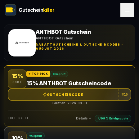
Gutschein
killer
ANTHBOT Gutschein
ANTHBOT Gutschein
RABATTGUTSCHEINE & GUTSCHEINCODES •
AUGUST 2026
Geprüft
⭐ TOP PICK
15%
15% ANTHBOT Gutscheincode
CODE
GUTSCHEINCODE
W15
Läuft ab: 2026-08-31
Details
GÜLTIGKEIT
99 % Erfolgsquote
Geprüft
10%