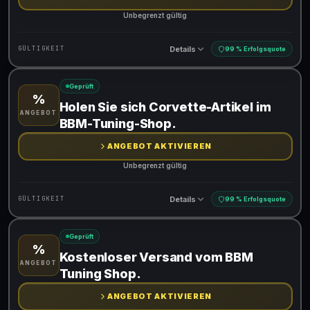
Unbegrenzt gültig
Details
GÜLTIGKEIT
99 % Erfolgsquote
Geprüft
%
Gültig für teilnehmende Produkte
Holen Sie sich Corvette-Artikel im
ANGEBOT
BBM-Tuning-Shop.
ANGEBOT AKTIVIEREN
Unbegrenzt gültig
Details
GÜLTIGKEIT
99 % Erfolgsquote
Geprüft
%
Gültig für teilnehmende Produkte
Kostenloser Versand vom BBM
ANGEBOT
Tuning Shop.
ANGEBOT AKTIVIEREN