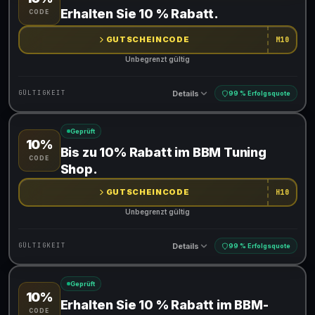
Gültig für teilnehmende Produkte
Erhalten Sie 10 % Rabatt.
CODE
Gib den Code an der Kasse ein, um den Rabatt zu erhalten
GUTSCHEINCODE
M10
Unbegrenzt gültig
Details
GÜLTIGKEIT
99 % Erfolgsquote
Geprüft
10%
Gültig für teilnehmende Produkte
Bis zu 10% Rabatt im BBM Tuning
CODE
Gib den Code an der Kasse ein, um den Rabatt zu erhalten
Shop.
GUTSCHEINCODE
H10
Unbegrenzt gültig
Details
GÜLTIGKEIT
99 % Erfolgsquote
Geprüft
10%
Gültig für teilnehmende Produkte
Erhalten Sie 10 % Rabatt im BBM-
CODE