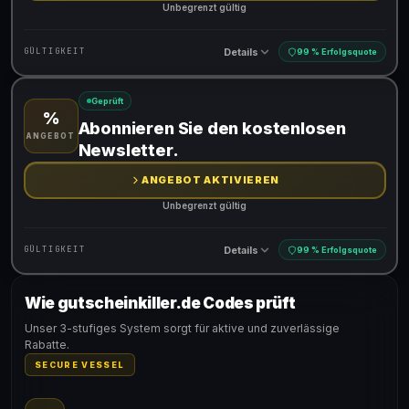
Unbegrenzt gültig
Details
GÜLTIGKEIT
99 % Erfolgsquote
Geprüft
%
Gültig für teilnehmende Produkte
Abonnieren Sie den kostenlosen
ANGEBOT
Newsletter.
ANGEBOT AKTIVIEREN
Unbegrenzt gültig
Details
GÜLTIGKEIT
99 % Erfolgsquote
Wie gutscheinkiller.de Codes prüft
Gültig für teilnehmende Produkte
Unser 3-stufiges System sorgt für aktive und zuverlässige
Rabatte.
SECURE VESSEL