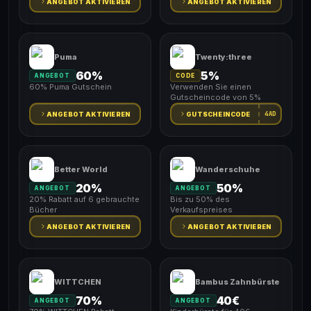
ANGEBOT AKTIVIEREN
ANGEBOT AKTIVIEREN
Puma
Twenty:three
60%
5%
ANGEBOT
CODE
60% Puma Gutschein
Verwenden Sie einen
Gutscheincode von 5%
4AD
ANGEBOT AKTIVIEREN
GUTSCHEINCODE
Better World
Wanderschuhe
20%
50%
ANGEBOT
ANGEBOT
20% Rabatt auf 6 gebrauchte
Bis zu 50% des
Bücher
Verkaufspreises
ANGEBOT AKTIVIEREN
ANGEBOT AKTIVIEREN
WITTCHEN
Bambus Zahnbürste
70%
40€
ANGEBOT
ANGEBOT