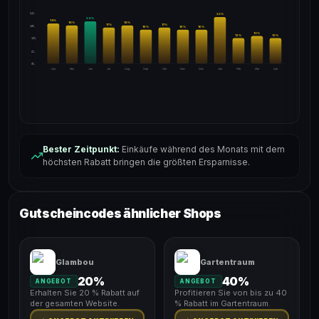
24%
22
%
20
%
19
%
18
%
18
%
17
%
17
%
18%
16
%
16
%
16
%
13
%
12
%
12
%
12%
6%
0%
Apr
Mai
Jun
Jul
Aug
Sep
Okt
Nov
Dez
Jan
Feb
Mär
Apr
Bester Zeitpunkt:
Einkäufe während des Monats mit dem
höchsten Rabatt bringen die größten Ersparnisse.
Gutscheincodes ähnlicher Shops
Glambou
Gartentraum
20%
40%
ANGEBOT
ANGEBOT
Erhalten Sie 20 % Rabatt auf
Profitieren Sie von bis zu 40
der gesamten Website.
% Rabatt im Gartentraum.