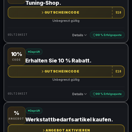
Gib den Code an der Kasse ein, um den Rabatt zu erhalten
Tuning-Shop.
GUTSCHEINCODE
S10
Unbegrenzt gültig
Details
GÜLTIGKEIT
99 % Erfolgsquote
Geprüft
10%
Gültig für teilnehmende Produkte
Erhalten Sie 10 % Rabatt.
CODE
Gib den Code an der Kasse ein, um den Rabatt zu erhalten
GUTSCHEINCODE
E10
Unbegrenzt gültig
Details
GÜLTIGKEIT
99 % Erfolgsquote
Geprüft
%
Gültig für teilnehmende Produkte
Werkstattbedarfsartikel kaufen.
ANGEBOT
Gib den Code an der Kasse ein, um den Rabatt zu erhalten
ANGEBOT AKTIVIEREN