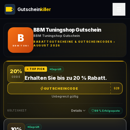
Gutschein
killer
BBM Tuningshop Gutschein
B
BBM Tuningshop Gutschein
RABATTGUTSCHEINE & GUTSCHEINCODES •
AUGUST 2026
BBM TUNI
Geprüft
⭐ TOP PICK
20%
Erhalten Sie bis zu 20 % Rabatt.
CODE
GUTSCHEINCODE
G20
Unbegrenzt gültig
Details
GÜLTIGKEIT
99 % Erfolgsquote
Geprüft
10%