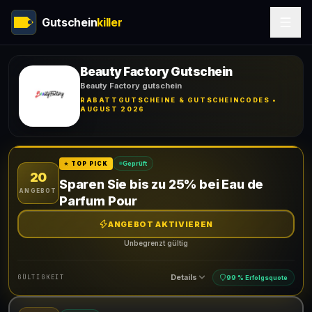
Gutschein
killer
Beauty Factory Gutschein
Beauty Factory gutschein
RABATTGUTSCHEINE & GUTSCHEINCODES •
AUGUST 2026
Geprüft
⭐ TOP PICK
20
Sparen Sie bis zu 25% bei Eau de
ANGEBOT
Parfum Pour
ANGEBOT AKTIVIEREN
Unbegrenzt gültig
Details
GÜLTIGKEIT
99 % Erfolgsquote