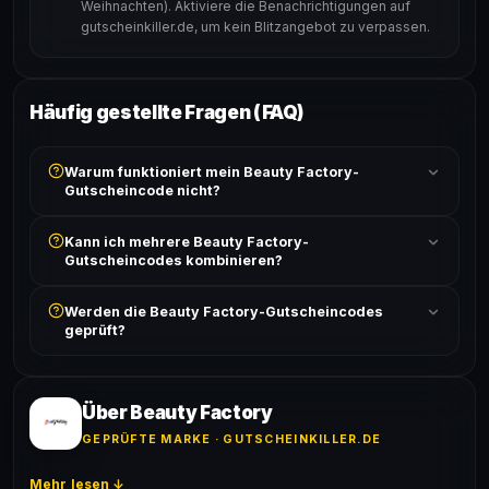
Weihnachten). Aktiviere die Benachrichtigungen auf
gutscheinkiller.de, um kein Blitzangebot zu verpassen.
Häufig gestellte Fragen (FAQ)
Warum funktioniert mein Beauty Factory-
Gutscheincode nicht?
Prüfe, ob der erforderliche Mindestbestellwert erreicht
Kann ich mehrere Beauty Factory-
ist und ob der Code nicht für bereits reduzierte Artikel
Gutscheincodes kombinieren?
gilt. Alle Bedingungen findest du unter „Details".
In der Regel wird nur ein Gutscheincode pro Bestellung
Werden die Beauty Factory-Gutscheincodes
akzeptiert. Die Kombination mehrerer Codes ist meist
geprüft?
ausgeschlossen, sofern die Angebotsbedingungen
nichts anderes angeben.
Ja! Jeder Code wird automatisch von unseren Bots
geprüft und von unserer Community bestätigt. Die
Erfolgsquote wird bei jedem Angebot angezeigt.
Über Beauty Factory
GEPRÜFTE MARKE · GUTSCHEINKILLER.DE
Mehr lesen ↓