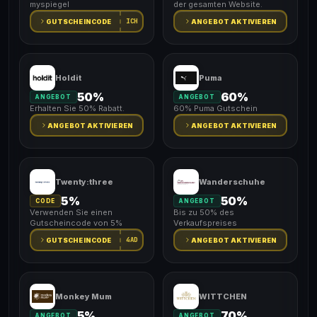
myspiegel
der gesamten Website.
ICH
GUTSCHEINCODE
ANGEBOT AKTIVIEREN
Holdit
Puma
50%
60%
ANGEBOT
ANGEBOT
Erhalten Sie 50% Rabatt.
60% Puma Gutschein
ANGEBOT AKTIVIEREN
ANGEBOT AKTIVIEREN
Twenty:three
Wanderschuhe
5%
50%
CODE
ANGEBOT
Verwenden Sie einen
Bis zu 50% des
Gutscheincode von 5%
Verkaufspreises
4AD
GUTSCHEINCODE
ANGEBOT AKTIVIEREN
Monkey Mum
WITTCHEN
5%
70%
ANGEBOT
ANGEBOT