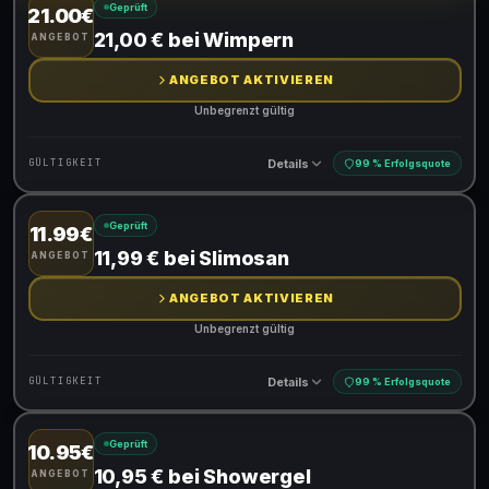
Geprüft
21.00€
Gültig für teilnehmende Produkte
21,00 € bei Wimpern
ANGEBOT
ANGEBOT AKTIVIEREN
Unbegrenzt gültig
Details
GÜLTIGKEIT
99 % Erfolgsquote
Geprüft
11.99€
Gültig für teilnehmende Produkte
11,99 € bei Slimosan
ANGEBOT
ANGEBOT AKTIVIEREN
Unbegrenzt gültig
Details
GÜLTIGKEIT
99 % Erfolgsquote
Geprüft
10.95€
Gültig für teilnehmende Produkte
10,95 € bei Showergel
ANGEBOT