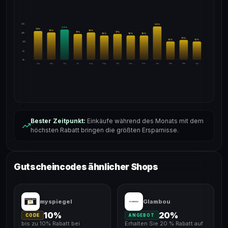
24%
22
%
20
%
19
%
18
%
18
%
17
%
17
%
18%
16
%
16
%
16
%
13
%
12
%
12
%
12%
6%
0%
Apr
Mai
Jun
Jul
Aug
Sep
Okt
Nov
Dez
Jan
Feb
Mär
Apr
Bester Zeitpunkt:
Einkäufe während des Monats mit dem
höchsten Rabatt bringen die größten Ersparnisse.
Gutscheincodes ähnlicher Shops
myspiegel
Glambou
10%
20%
CODE
ANGEBOT
bis zu 10% Rabatt bei
Erhalten Sie 20 % Rabatt auf