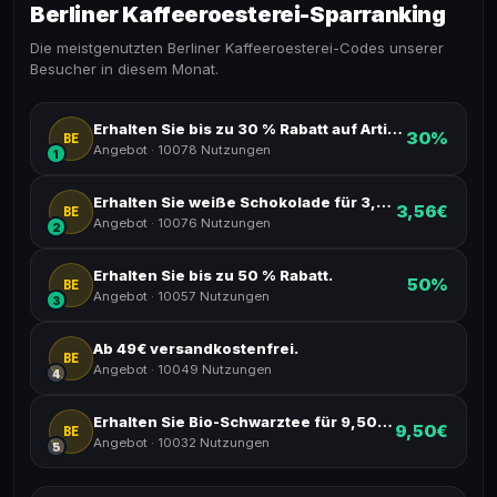
Berliner Kaffeeroesterei-Sparranking
Die meistgenutzten Berliner Kaffeeroesterei-Codes unserer
Besucher in diesem Monat.
Erhalten Sie bis zu 30 % Rabatt auf Artikel.
30%
BE
Angebot
·
10078 Nutzungen
1
Erhalten Sie weiße Schokolade für 3,56 €.
3,56€
BE
Angebot
·
10076 Nutzungen
2
Erhalten Sie bis zu 50 % Rabatt.
50%
BE
Angebot
·
10057 Nutzungen
3
Ab 49€ versandkostenfrei.
BE
Angebot
·
10049 Nutzungen
4
Erhalten Sie Bio-Schwarztee für 9,50 €.
9,50€
BE
Angebot
·
10032 Nutzungen
5