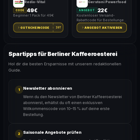
Redix-Vital
Gerstoni Powerfood
49€
22€
CODE
ANGEBOT
Beginner 1 Pack für 49€
Kostenloser Versand-
Rabattcode für Bestellungen
über 22€
IGT
GUTSCHEINCODE
ANGEBOT AKTIVIEREN
Spartipps für Berliner Kaffeeroesterei
Hol dir die besten Ersparnisse mit unserem redaktionellen
Guide.
Newsletter abonnieren
1
Wenn du den Newsletter von Berliner Kaffeeroesterei
abonnierst, erhältst du oft einen exklusiven
Willkommenscode von 10–15 % auf deine erste
Bestellung.
Saisonale Angebote prüfen
2