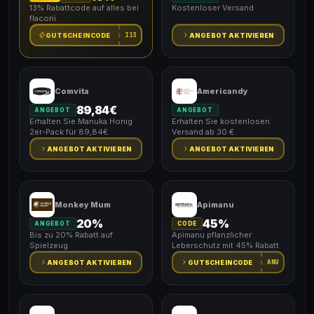
13% Rabattcode auf alles bei
Kostenloser Versand
flaconi
I13
GUTSCHEINCODE
ANGEBOT AKTIVIEREN
Comvita
Americandy
89,84€
ANGEBOT
ANGEBOT
Erhalten Sie Manuka Honig
Erhalten Sie kostenlosen
2er-Pack für 89,84€.
Versand ab 30 €.
ANGEBOT AKTIVIEREN
ANGEBOT AKTIVIEREN
Monkey Mum
Apimanu
20%
45%
ANGEBOT
CODE
Bis zu 20% Rabatt auf
Apimanu pflanzlicher
Spielzeug
Leberschutz mit 45% Rabatt
ANU
ANGEBOT AKTIVIEREN
GUTSCHEINCODE