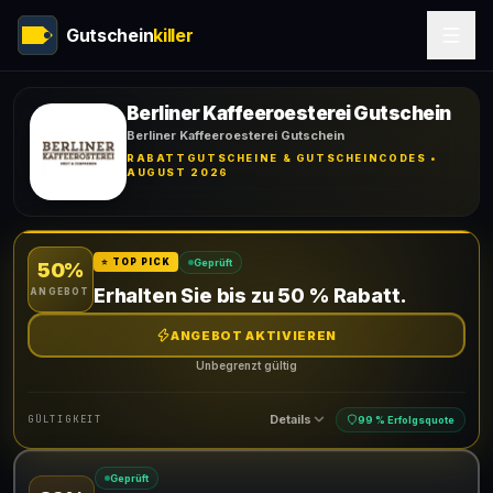
Gutschein
killer
Berliner Kaffeeroesterei Gutschein
Berliner Kaffeeroesterei Gutschein
RABATTGUTSCHEINE & GUTSCHEINCODES •
AUGUST 2026
Geprüft
⭐ TOP PICK
50%
Erhalten Sie bis zu 50 % Rabatt.
ANGEBOT
ANGEBOT AKTIVIEREN
Unbegrenzt gültig
Details
GÜLTIGKEIT
99 % Erfolgsquote
Geprüft