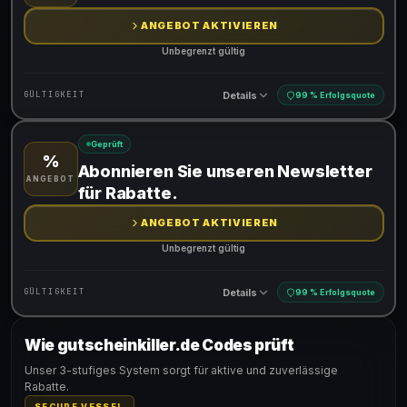
ANGEBOT AKTIVIEREN
Unbegrenzt gültig
Details
GÜLTIGKEIT
99 % Erfolgsquote
Geprüft
%
Gültig für teilnehmende Produkte
Abonnieren Sie unseren Newsletter
ANGEBOT
für Rabatte.
ANGEBOT AKTIVIEREN
Unbegrenzt gültig
Details
GÜLTIGKEIT
99 % Erfolgsquote
Wie gutscheinkiller.de Codes prüft
Gültig für teilnehmende Produkte
Unser 3-stufiges System sorgt für aktive und zuverlässige
Rabatte.
SECURE VESSEL