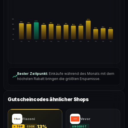
24%
22
%
20
%
19
%
18
%
18
%
17
%
17
%
18%
16
%
16
%
16
%
13
%
12
%
12
%
12%
6%
0%
Apr
Mai
Jun
Jul
Aug
Sep
Okt
Nov
Dez
Jan
Feb
Mär
Apr
Bester Zeitpunkt:
Einkäufe während des Monats mit dem
höchsten Rabatt bringen die größten Ersparnisse.
Gutscheincodes ähnlicher Shops
Flaconi
Vevor
13%
⭐ TOP
CODE
ANGEBOT