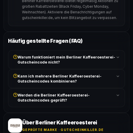
Berliner Kaffeeroesterei bietet regelmäßig Aktionen zu
großen Rabattzeiten (Black Friday, Cyber Monday,
Weihnachten). Aktiviere die Benachrichtigungen auf
gutscheinkiller.de, um kein Blitzangebot zu verpassen.
Häufig gestellte Fragen (FAQ)
Warum funktioniert mein Berliner Kaffeeroesterei-
Gutscheincode nicht?
Prüfe, ob der erforderliche Mindestbestellwert erreicht
Kann ich mehrere Berliner Kaffeeroesterei-
ist und ob der Code nicht für bereits reduzierte Artikel
Gutscheincodes kombinieren?
gilt. Alle Bedingungen findest du unter „Details".
In der Regel wird nur ein Gutscheincode pro Bestellung
Werden die Berliner Kaffeeroesterei-
akzeptiert. Die Kombination mehrerer Codes ist meist
Gutscheincodes geprüft?
ausgeschlossen, sofern die Angebotsbedingungen
nichts anderes angeben.
Ja! Jeder Code wird automatisch von unseren Bots
geprüft und von unserer Community bestätigt. Die
Erfolgsquote wird bei jedem Angebot angezeigt.
Über Berliner Kaffeeroesterei
GEPRÜFTE MARKE · GUTSCHEINKILLER.DE