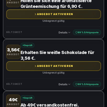
Holen Sie sich eine aromatisierte
ANGEBOT
Grünteemischung für 6,90 €.
ANGEBOT AKTIVIEREN
Unbegrenzt gültig
Details
GÜLTIGKEIT
99 % Erfolgsquote
Geprüft
3,56€
Gültig für teilnehmende Produkte
Erhalten Sie weiße Schokolade für
ANGEBOT
3,56 €.
ANGEBOT AKTIVIEREN
Unbegrenzt gültig
Details
GÜLTIGKEIT
99 % Erfolgsquote
Geprüft
49€
Gültig für teilnehmende Produkte
Ab 49€ versandkostenfrei.
ANGEBOT