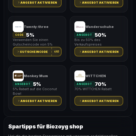
ANGEBOT AKTIVIEREN
ANGEBOT AKTIVIEREN
Twenty:three
Wanderschuhe
5%
50%
CODE
ANGEBOT
Verwenden Sie einen
Bis zu 50% des
Gutscheincode von 5%
Verkaufspreises
4AD
GUTSCHEINCODE
ANGEBOT AKTIVIEREN
Monkey Mum
WITTCHEN
5%
70%
ANGEBOT
ANGEBOT
5% Rabatt auf die Coconut
70% WITTCHEN Rabatt
Bowl
ANGEBOT AKTIVIEREN
ANGEBOT AKTIVIEREN
Spartipps für Biozoyg shop