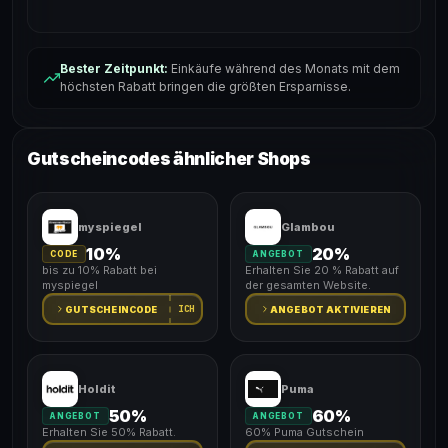
Bester Zeitpunkt:
Einkäufe während des Monats mit dem
höchsten Rabatt bringen die größten Ersparnisse.
Gutscheincodes ähnlicher Shops
myspiegel
Glambou
10%
20%
CODE
ANGEBOT
bis zu 10% Rabatt bei
Erhalten Sie 20 % Rabatt auf
myspiegel
der gesamten Website.
ICH
GUTSCHEINCODE
ANGEBOT AKTIVIEREN
Holdit
Puma
50%
60%
ANGEBOT
ANGEBOT
Erhalten Sie 50% Rabatt.
60% Puma Gutschein