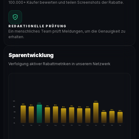
100.000+ Käufer bewerten und teilen Screenshots der Rabatte.
REDAKTIONELLE PRÜFUNG
Ein menschliches Team prüft Meldungen, um die Genauigkeit zu
erhalten.
Sparentwicklung
Verfolgung aktiver Rabattmetriken in unserem Netzwerk
24%
22
%
20
%
19
%
18
%
18
%
17
%
17
%
18%
16
%
16
%
16
%
13
%
12
%
12
%
12%
6%
0%
Apr
Mai
Jun
Jul
Aug
Sep
Okt
Nov
Dez
Jan
Feb
Mär
Apr