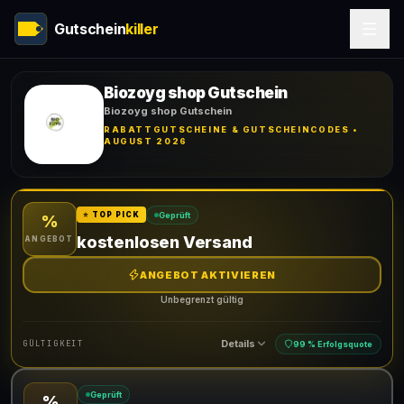
Gutschein
killer
Biozoyg shop Gutschein
Biozoyg shop Gutschein
RABATTGUTSCHEINE & GUTSCHEINCODES •
AUGUST 2026
Geprüft
⭐ TOP PICK
%
kostenlosen Versand
ANGEBOT
ANGEBOT AKTIVIEREN
Unbegrenzt gültig
Details
GÜLTIGKEIT
99 % Erfolgsquote
Geprüft
%