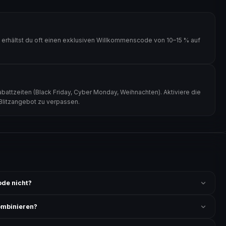
erhältst du oft einen exklusiven Willkommenscode von 10–15 % auf
attzeiten (Black Friday, Cyber Monday, Weihnachten). Aktiviere die
 Blitzangebot zu verpassen.
de nicht?
 ist und ob der Code nicht für bereits reduzierte Artikel gilt. Alle
ombinieren?
ung akzeptiert. Die Kombination mehrerer Codes ist meist