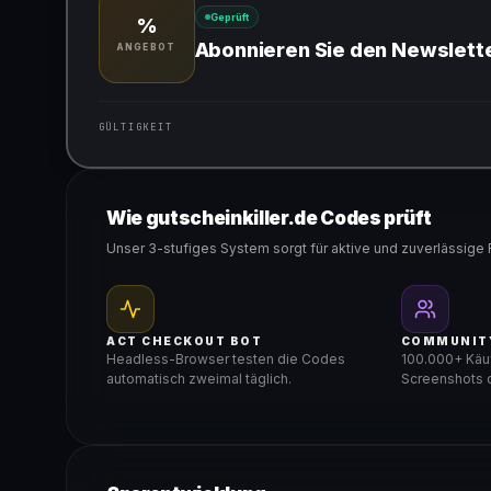
Geprüft
%
Abonnieren Sie den Newslett
ANGEBOT
GÜLTIGKEIT
Gültig für teilnehmende Produkte
Wie gutscheinkiller.de Codes prüft
Unser 3-stufiges System sorgt für aktive und zuverlässige 
ACT CHECKOUT BOT
COMMUNIT
Headless-Browser testen die Codes
100.000+ Käuf
automatisch zweimal täglich.
Screenshots d