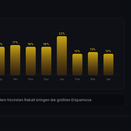
22
%
17
%
%
16
%
16
%
13
%
12
%
12
%
ep
Okt
Nov
Dez
Jan
Feb
Mär
Apr
em höchsten Rabatt bringen die größten Ersparnisse.