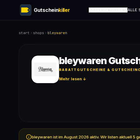
Gutschein
killer
Angebote finden
ALLE 
start
shops
bleywaren
bleywaren Gutsc
RABATTGUTSCHEINE & GUTSCHEINC
Mehr lesen ↓
bleywaren ist im August 2026 aktiv. Wir listen aktuell