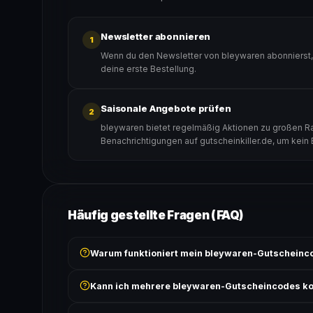
Newsletter abonnieren
1
Wenn du den Newsletter von bleywaren abonnierst, 
deine erste Bestellung.
Saisonale Angebote prüfen
2
bleywaren bietet regelmäßig Aktionen zu großen Rab
Benachrichtigungen auf gutscheinkiller.de, um kein
Häufig gestellte Fragen (FAQ)
Warum funktioniert mein bleywaren-Gutscheinco
Prüfe, ob der erforderliche Mindestbestellwert erreicht
Kann ich mehrere bleywaren-Gutscheincodes k
Bedingungen findest du unter „Details".
In der Regel wird nur ein Gutscheincode pro Bestell