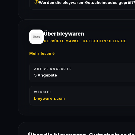
Werden die bleywaren-Gutscheincodes geprüft
ausgeschlossen, sofern die Angebotsbedingungen 
Ja! Jeder Code wird automatisch von unseren Bots g
bei jedem Angebot angezeigt.
Über bleywaren
GEPRÜFTE MARKE · GUTSCHEINKILLER.DE
Mehr lesen ↓
AKTIVE ANGEBOTE
5 Angebote
WEBSITE
bleywaren.com