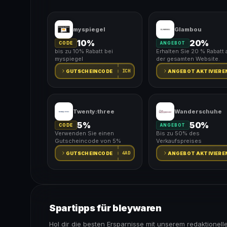
myspiegel
Glambou
10%
20%
CODE
ANGEBOT
bis zu 10% Rabatt bei
Erhalten Sie 20 % Rabatt 
myspiegel
der gesamten Website.
ICH
GUTSCHEINCODE
ANGEBOT AKTIVIERE
Twenty:three
Wanderschuhe
5%
50%
CODE
ANGEBOT
Verwenden Sie einen
Bis zu 50% des
Gutscheincode von 5%
Verkaufspreises
4AD
GUTSCHEINCODE
ANGEBOT AKTIVIERE
Spartipps für bleywaren
Hol dir die besten Ersparnisse mit unserem redaktionell