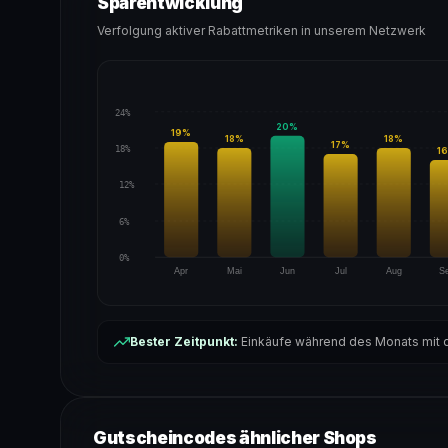
Sparentwicklung
Verfolgung aktiver Rabattmetriken in unserem Netzwerk
24%
20
%
19
%
18
%
18
%
17
%
18%
16
12%
6%
0%
Apr
Mai
Jun
Jul
Aug
S
Bester Zeitpunkt:
Einkäufe während des Monats mit d
Gutscheincodes ähnlicher Shops