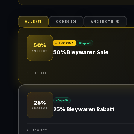
ALLE
(
5
)
CODES
(
0
)
ANGEBOTE
(
5
)
Geprüft
⭐ TOP PICK
50%
50% Bleywaren Sale
ANGEBOT
GÜLTIGKEIT
Gültig für teilnehmende Produkte
Geprüft
25%
25% Bleywaren Rabatt
ANGEBOT
GÜLTIGKEIT