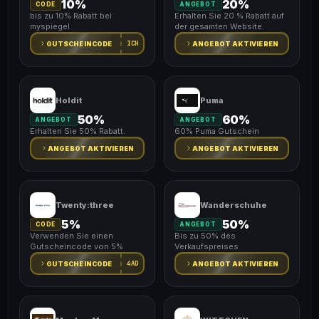
10%
20%
CODE
ANGEBOT
bis zu 10% Rabatt bei
Erhalten Sie 20 % Rabatt auf
myspiegel
der gesamten Website.
ICH
GUTSCHEINCODE
ANGEBOT AKTIVIEREN
Holdit
Puma
50%
60%
ANGEBOT
ANGEBOT
Erhalten Sie 50% Rabatt.
60% Puma Gutschein
ANGEBOT AKTIVIEREN
ANGEBOT AKTIVIEREN
Twenty:three
Wanderschuhe
5%
50%
CODE
ANGEBOT
Verwenden Sie einen
Bis zu 50% des
Gutscheincode von 5%
Verkaufspreises
4AD
GUTSCHEINCODE
ANGEBOT AKTIVIEREN