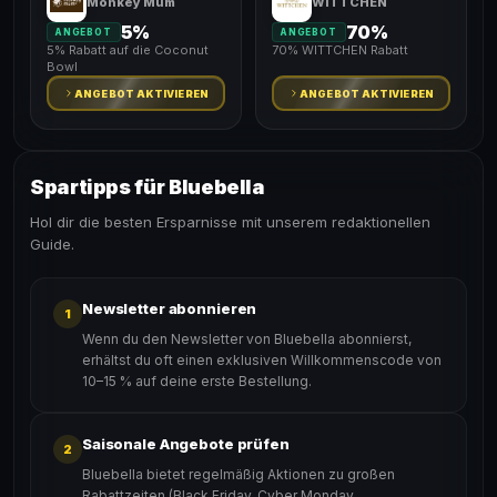
Monkey Mum
WITTCHEN
5%
70%
ANGEBOT
ANGEBOT
5% Rabatt auf die Coconut
70% WITTCHEN Rabatt
Bowl
ANGEBOT AKTIVIEREN
ANGEBOT AKTIVIEREN
Spartipps für Bluebella
Hol dir die besten Ersparnisse mit unserem redaktionellen
Guide.
Newsletter abonnieren
1
Wenn du den Newsletter von Bluebella abonnierst,
erhältst du oft einen exklusiven Willkommenscode von
10–15 % auf deine erste Bestellung.
Saisonale Angebote prüfen
2
Bluebella bietet regelmäßig Aktionen zu großen
Rabattzeiten (Black Friday, Cyber Monday,