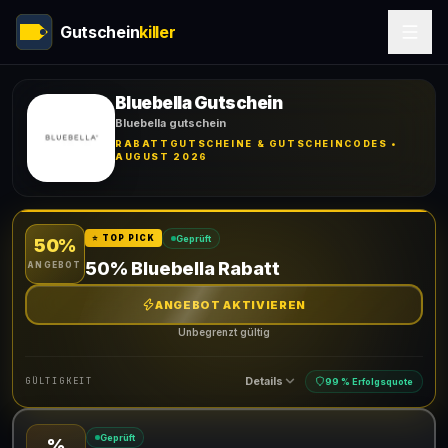
Gutschein
killer
Bluebella Gutschein
Bluebella gutschein
RABATTGUTSCHEINE & GUTSCHEINCODES •
AUGUST 2026
Geprüft
⭐ TOP PICK
50%
50% Bluebella Rabatt
ANGEBOT
ANGEBOT AKTIVIEREN
Unbegrenzt gültig
Details
GÜLTIGKEIT
99 % Erfolgsquote
Geprüft
%