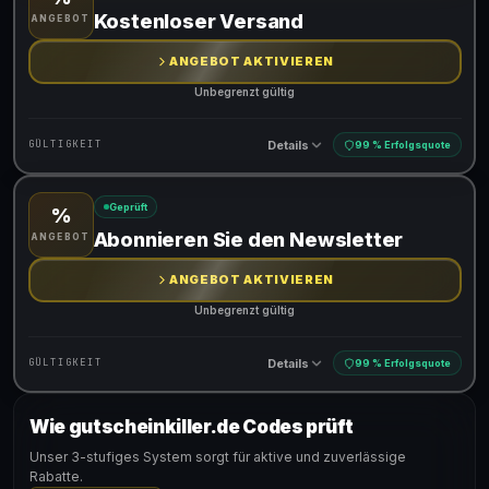
Gültig für teilnehmende Produkte
Kostenloser Versand
ANGEBOT
ANGEBOT AKTIVIEREN
Unbegrenzt gültig
Details
GÜLTIGKEIT
99 % Erfolgsquote
Geprüft
%
Gültig für teilnehmende Produkte
Abonnieren Sie den Newsletter
ANGEBOT
ANGEBOT AKTIVIEREN
Unbegrenzt gültig
Details
GÜLTIGKEIT
99 % Erfolgsquote
Wie gutscheinkiller.de Codes prüft
Gültig für teilnehmende Produkte
Unser 3-stufiges System sorgt für aktive und zuverlässige
Rabatte.