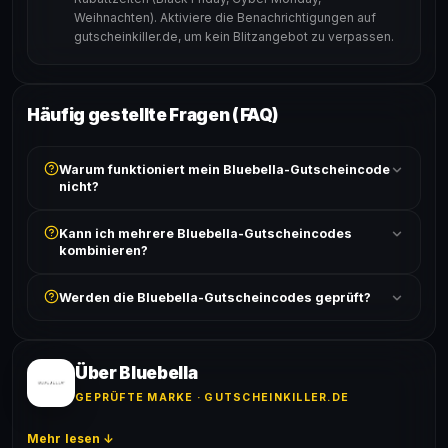
Weihnachten). Aktiviere die Benachrichtigungen auf
gutscheinkiller.de, um kein Blitzangebot zu verpassen.
Häufig gestellte Fragen (FAQ)
Warum funktioniert mein Bluebella-Gutscheincode
nicht?
Prüfe, ob der erforderliche Mindestbestellwert erreicht
Kann ich mehrere Bluebella-Gutscheincodes
ist und ob der Code nicht für bereits reduzierte Artikel
kombinieren?
gilt. Alle Bedingungen findest du unter „Details".
In der Regel wird nur ein Gutscheincode pro Bestellung
Werden die Bluebella-Gutscheincodes geprüft?
akzeptiert. Die Kombination mehrerer Codes ist meist
ausgeschlossen, sofern die Angebotsbedingungen
Ja! Jeder Code wird automatisch von unseren Bots
nichts anderes angeben.
geprüft und von unserer Community bestätigt. Die
Erfolgsquote wird bei jedem Angebot angezeigt.
Über Bluebella
GEPRÜFTE MARKE · GUTSCHEINKILLER.DE
Mehr lesen ↓