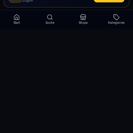
Zugriff
Start
Suche
Shops
Kategorien
Verpasse nie wieder eine Aktion!
Abonniere und erhalte jede Woche die besten
Gutscheincodes
Abonnieren