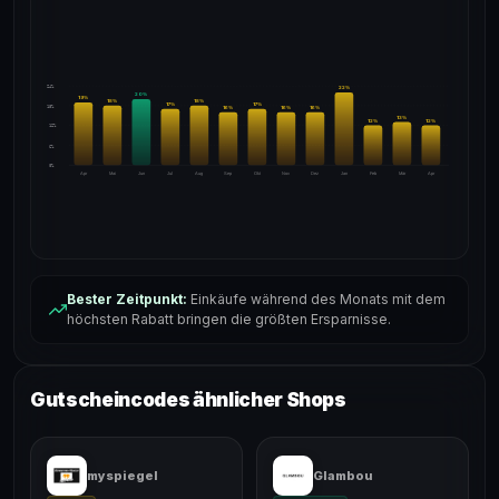
24%
22
%
20
%
19
%
18
%
18
%
17
%
17
%
18%
16
%
16
%
16
%
13
%
12
%
12
%
12%
6%
0%
Apr
Mai
Jun
Jul
Aug
Sep
Okt
Nov
Dez
Jan
Feb
Mär
Apr
Bester Zeitpunkt:
Einkäufe während des Monats mit dem
höchsten Rabatt bringen die größten Ersparnisse.
Gutscheincodes ähnlicher Shops
myspiegel
Glambou