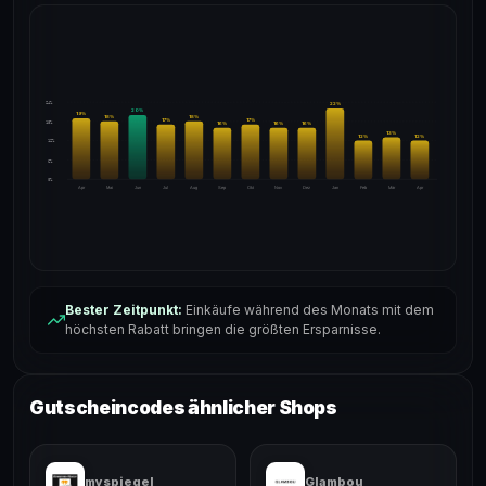
24%
22
%
20
%
19
%
18
%
18
%
17
%
17
%
18%
16
%
16
%
16
%
13
%
12
%
12
%
12%
6%
0%
Apr
Mai
Jun
Jul
Aug
Sep
Okt
Nov
Dez
Jan
Feb
Mär
Apr
Bester Zeitpunkt:
Einkäufe während des Monats mit dem
höchsten Rabatt bringen die größten Ersparnisse.
Gutscheincodes ähnlicher Shops
myspiegel
Glambou