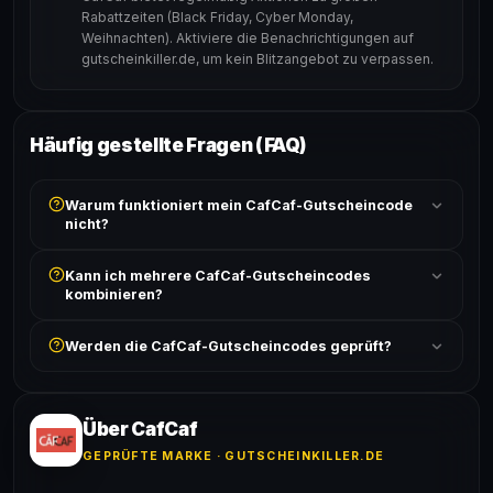
Rabattzeiten (Black Friday, Cyber Monday,
Weihnachten). Aktiviere die Benachrichtigungen auf
gutscheinkiller.de, um kein Blitzangebot zu verpassen.
Häufig gestellte Fragen (FAQ)
Warum funktioniert mein CafCaf-Gutscheincode
nicht?
Prüfe, ob der erforderliche Mindestbestellwert erreicht
Kann ich mehrere CafCaf-Gutscheincodes
ist und ob der Code nicht für bereits reduzierte Artikel
kombinieren?
gilt. Alle Bedingungen findest du unter „Details".
In der Regel wird nur ein Gutscheincode pro Bestellung
Werden die CafCaf-Gutscheincodes geprüft?
akzeptiert. Die Kombination mehrerer Codes ist meist
ausgeschlossen, sofern die Angebotsbedingungen
Ja! Jeder Code wird automatisch von unseren Bots
nichts anderes angeben.
geprüft und von unserer Community bestätigt. Die
Erfolgsquote wird bei jedem Angebot angezeigt.
Über CafCaf
GEPRÜFTE MARKE · GUTSCHEINKILLER.DE