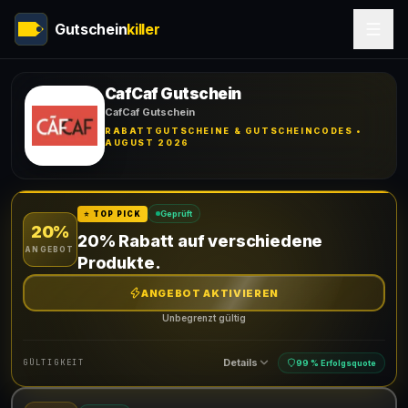
Gutschein
killer
CafCaf Gutschein
CafCaf Gutschein
RABATTGUTSCHEINE & GUTSCHEINCODES •
AUGUST 2026
Geprüft
⭐ TOP PICK
20%
20% Rabatt auf verschiedene
ANGEBOT
Produkte.
ANGEBOT AKTIVIEREN
Unbegrenzt gültig
Details
GÜLTIGKEIT
99 % Erfolgsquote