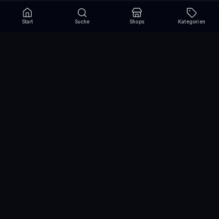
Start
Suche
Shops
Kategorien
Verpasse nie wieder eine Aktion!
Abonniere und erhalte jede Woche die besten
Gutscheincodes
Abonnieren