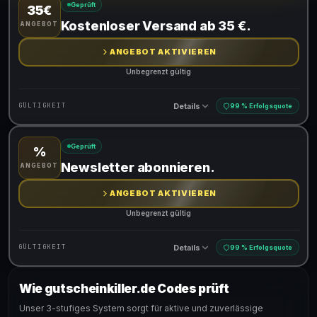
Geprüft
35€
Gültig für teilnehmende Produkte
Kostenloser Versand ab 35 €.
ANGEBOT
ANGEBOT AKTIVIEREN
Unbegrenzt gültig
Details
GÜLTIGKEIT
99 % Erfolgsquote
Geprüft
%
Gültig für teilnehmende Produkte
Newsletter abonnieren.
ANGEBOT
ANGEBOT AKTIVIEREN
Unbegrenzt gültig
Details
GÜLTIGKEIT
99 % Erfolgsquote
Wie gutscheinkiller.de Codes prüft
Gültig für teilnehmende Produkte
Unser 3-stufiges System sorgt für aktive und zuverlässige