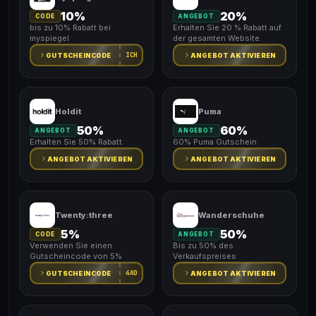
10%
20%
CODE
ANGEBOT
bis zu 10% Rabatt bei
Erhalten Sie 20 % Rabatt auf
myspiegel
der gesamten Website.
ICH
GUTSCHEINCODE
ANGEBOT AKTIVIEREN
Holdit
Puma
50%
60%
ANGEBOT
ANGEBOT
Erhalten Sie 50% Rabatt.
60% Puma Gutschein
ANGEBOT AKTIVIEREN
ANGEBOT AKTIVIEREN
Twenty:three
Wanderschuhe
5%
50%
CODE
ANGEBOT
Verwenden Sie einen
Bis zu 50% des
Gutscheincode von 5%
Verkaufspreises
4AD
GUTSCHEINCODE
ANGEBOT AKTIVIEREN