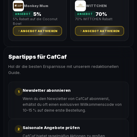
Monkey Mum
WITTCHEN
5%
70%
ANGEBOT
ANGEBOT
5% Rabatt auf die Coconut
70% WITTCHEN Rabatt
Bowl
ANGEBOT AKTIVIEREN
ANGEBOT AKTIVIEREN
Spartipps für CafCaf
Hol dir die besten Ersparnisse mit unserem redaktionellen
Guide.
Newsletter abonnieren
1
Wenn du den Newsletter von CafCaf abonnierst,
erhältst du oft einen exklusiven Willkommenscode von
10–15 % auf deine erste Bestellung.
Saisonale Angebote prüfen
2
CafCaf bietet regelmäßig Aktionen zu großen