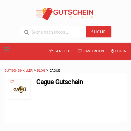
SUCHE
Skip
GERETTET
FAVORITEN
LOGIN
to
content
>
>
GUTSCHEINKILLER
BLOG
CAGUE
Cague Gutschein