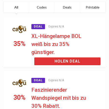
All
Codes
Deals
Printable
DEAL
Expires N/A
XL-Hängelampe BOL
35%
weiß bis zu 35%
günstiger.
HOLEN DEAL
DEAL
Expires N/A
Faszinierender
30%
Wandspiegel mit bis zu
30% Rabatt.