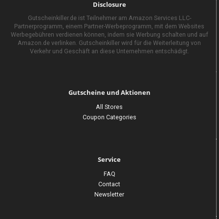
Disclosure
Gutscheinkiller.de ist Teilnehmer am Amazon Services LLC-
Partnerprogramm, einem Partner-Werbeprogramm, mit dem Websites
Werbegebühren verdienen können, indem sie Werbung schalten und auf
Amazon.de verlinken. Gutscheinkiller wird für die Weiterleitung von
Verkehr und Geschäft an diese Unternehmen entschädigt.
Gutscheine und Aktionen
All Stores
Coupon Categories
Service
FAQ
Contact
Newsletter