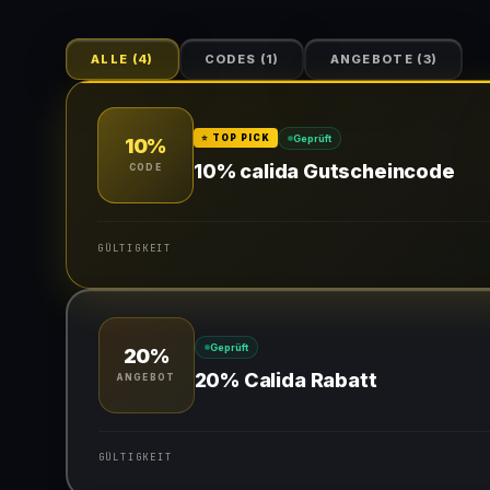
ALLE
(
4
)
CODES
(
1
)
ANGEBOTE
(
3
)
Geprüft
⭐ TOP PICK
10%
10% calida Gutscheincode
CODE
GÜLTIGKEIT
Gültig für teilnehmende Produkte
Geprüft
20%
Gib den Code an der Kasse ein, um den Rabatt zu erhalte
20% Calida Rabatt
ANGEBOT
GÜLTIGKEIT