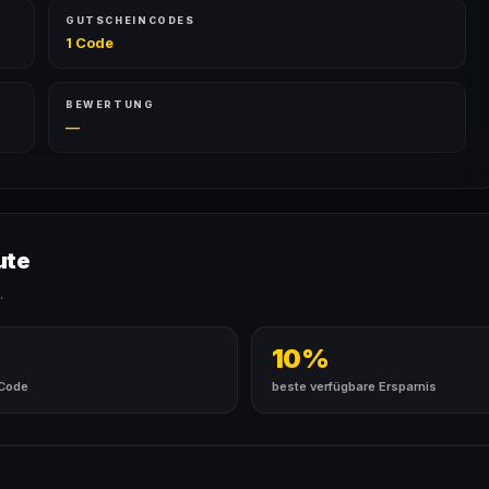
GUTSCHEINCODES
1 Code
BEWERTUNG
—
ute
.
10%
 Code
beste verfügbare Ersparnis