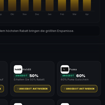
ep
Okt
Nov
Dez
Jan
Feb
Mär
Apr
em höchsten Rabatt bringen die größten Ersparnisse.
Holdit
Puma
50%
60%
ANGEBOT
ANGEBOT
auf
Erhalten Sie 50% Rabatt.
60% Puma Gutschein
N
ANGEBOT AKTIVIEREN
ANGEBOT AKTIVIEREN