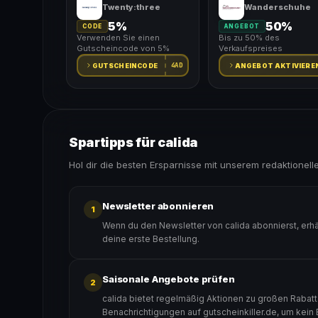
Twenty:three
Wanderschuhe
5%
50%
CODE
ANGEBOT
Verwenden Sie einen
Bis zu 50% des
Gutscheincode von 5%
Verkaufspreises
4AD
GUTSCHEINCODE
ANGEBOT AKTIVIERE
Spartipps für calida
Hol dir die besten Ersparnisse mit unserem redaktionell
Newsletter abonnieren
1
Wenn du den Newsletter von calida abonnierst, erh
deine erste Bestellung.
Saisonale Angebote prüfen
2
calida bietet regelmäßig Aktionen zu großen Rabatt
Benachrichtigungen auf gutscheinkiller.de, um kein