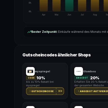
6%
0%
Apr
Mai
Jun
Jul
Aug
S
Bester Zeitpunkt:
Einkäufe während des Monats mit d
Gutscheincodes ähnlicher Shops
myspiegel
Glambou
10%
20%
CODE
ANGEBOT
bis zu 10% Rabatt bei
Erhalten Sie 20 % Rabatt 
myspiegel
der gesamten Website.
ICH
GUTSCHEINCODE
ANGEBOT AKTIVIERE