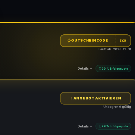
GUTSCHEINCODE
ICH
Läuft ab: 2026-12-31
Details
99 % Erfolgsquote
ANGEBOT AKTIVIEREN
n
Unbegrenzt gültig
Details
99 % Erfolgsquote