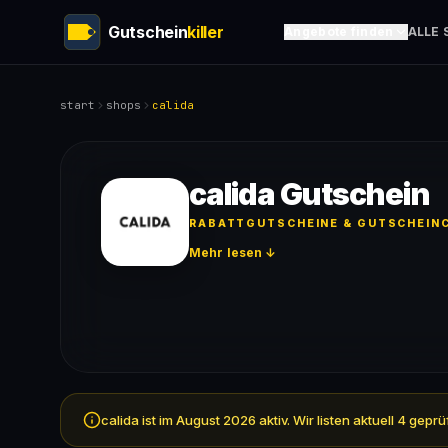
Gutschein
killer
Angebote finden
ALLE 
start
shops
calida
calida Gutschein
RABATTGUTSCHEINE & GUTSCHEINC
Mehr lesen ↓
calida ist im August 2026 aktiv. Wir listen aktuell 4 g