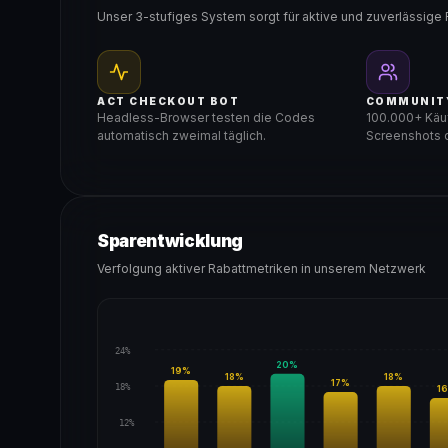
Unser 3-stufiges System sorgt für aktive und zuverlässige 
ACT CHECKOUT BOT
COMMUNIT
Headless-Browser testen die Codes
100.000+ Käuf
automatisch zweimal täglich.
Screenshots d
Sparentwicklung
Verfolgung aktiver Rabattmetriken in unserem Netzwerk
24%
20
%
19
%
18
%
18
%
17
%
18%
16
12%