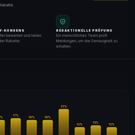
Rabatte.
Y-KONSENS
REDAKTIONELLE PRÜFUNG
er bewerten und teilen
Ein menschliches Team prüft
er Rabatte.
Meldungen, um die Genauigkeit zu
erhalten.
22
%
17
%
%
16
%
16
%
13
%
12
%
12
%