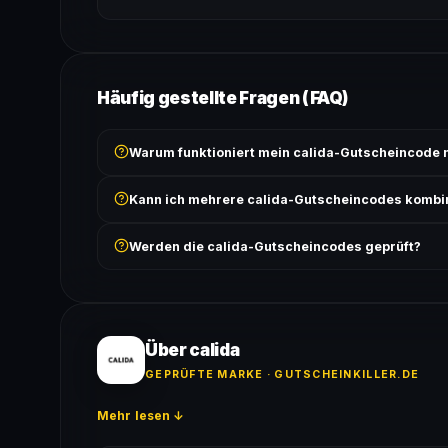
Häufig gestellte Fragen (FAQ)
Warum funktioniert mein calida-Gutscheincode 
Prüfe, ob der erforderliche Mindestbestellwert erreicht
Kann ich mehrere calida-Gutscheincodes kombi
Bedingungen findest du unter „Details".
In der Regel wird nur ein Gutscheincode pro Bestell
Werden die calida-Gutscheincodes geprüft?
ausgeschlossen, sofern die Angebotsbedingungen 
Ja! Jeder Code wird automatisch von unseren Bots g
bei jedem Angebot angezeigt.
Über calida
GEPRÜFTE MARKE · GUTSCHEINKILLER.DE
Mehr lesen ↓