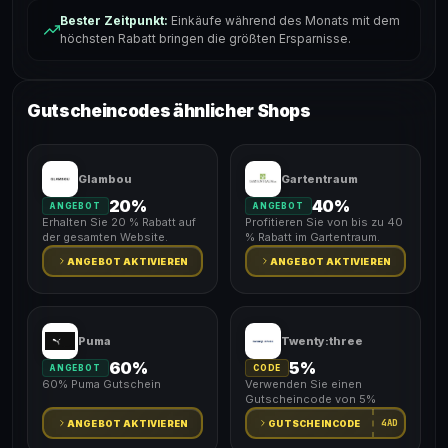
Bester Zeitpunkt:
Einkäufe während des Monats mit dem
höchsten Rabatt bringen die größten Ersparnisse.
Gutscheincodes ähnlicher Shops
Glambou
Gartentraum
20%
40%
ANGEBOT
ANGEBOT
Erhalten Sie 20 % Rabatt auf
Profitieren Sie von bis zu 40
der gesamten Website.
% Rabatt im Gartentraum.
ANGEBOT AKTIVIEREN
ANGEBOT AKTIVIEREN
Puma
Twenty:three
60%
5%
ANGEBOT
CODE
60% Puma Gutschein
Verwenden Sie einen
Gutscheincode von 5%
4AD
ANGEBOT AKTIVIEREN
GUTSCHEINCODE