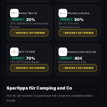
Better World
Wanderschuhe
20%
50%
ANGEBOT
ANGEBOT
20% Rabatt auf 6 gebrauchte
Bis zu 50% des
Bücher
Verkaufspreises
ANGEBOT AKTIVIEREN
ANGEBOT AKTIVIEREN
WITTCHEN
Bambus Zahnbürste
70%
40€
ANGEBOT
ANGEBOT
70% WITTCHEN Rabatt
Kinderbürste für 40€.
ANGEBOT AKTIVIEREN
ANGEBOT AKTIVIEREN
Spartipps für Camping and Co
Hol dir die besten Ersparnisse mit unserem redaktionellen
Guide.