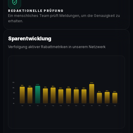
REDAKTIONELLE PRÜFUNG
Ein menschliches Team prüft Meldungen, um die Genauigkeit zu
erhalten.
Sparentwicklung
Verfolgung aktiver Rabattmetriken in unserem Netzwerk
24%
22
%
20
%
19
%
18
%
18
%
17
%
17
%
18%
16
%
16
%
16
%
13
%
12
%
12
%
12%
6%
0%
Apr
Mai
Jun
Jul
Aug
Sep
Okt
Nov
Dez
Jan
Feb
Mär
Apr