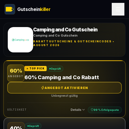
Gutschein
killer
Camping and Co Gutschein
Camping and Co Gutschein
RABATTGUTSCHEINE & GUTSCHEINCODES •
AUGUST 2026
Geprüft
⭐ TOP PICK
60%
60% Camping and Co Rabatt
ANGEBOT
ANGEBOT AKTIVIEREN
Unbegrenzt gültig
Details
GÜLTIGKEIT
99 % Erfolgsquote
Geprüft
40%