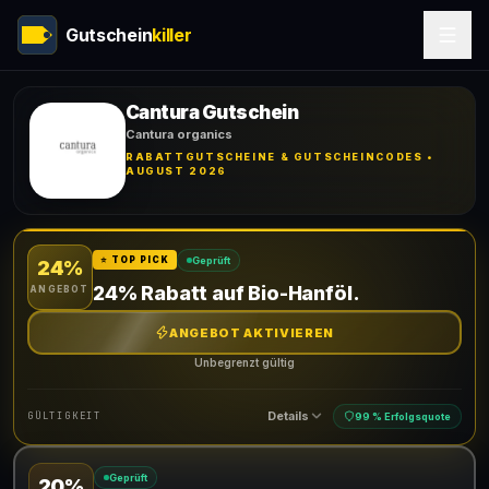
Gutschein
killer
Cantura Gutschein
Cantura organics
RABATTGUTSCHEINE & GUTSCHEINCODES •
AUGUST 2026
Geprüft
⭐ TOP PICK
24%
24% Rabatt auf Bio-Hanföl.
ANGEBOT
ANGEBOT AKTIVIEREN
Unbegrenzt gültig
Details
GÜLTIGKEIT
99 % Erfolgsquote
Geprüft
20%