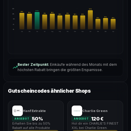
24%
22
%
20
%
19
%
18
%
18
%
17
%
17
%
18%
16
%
16
%
16
%
13
%
12
%
12
%
12%
6%
0%
Apr
Mai
Jun
Jul
Aug
Sep
Okt
Nov
Dez
Jan
Feb
Mär
Apr
Bester Zeitpunkt:
Einkäufe während des Monats mit dem
höchsten Rabatt bringen die größten Ersparnisse.
Gutscheincodes ähnlicher Shops
Hanf Extrakte
Charlie Green
50%
120 €
ANGEBOT
ANGEBOT
Erhalten Sie bis zu 50%
Hol dir ein CHARLIE'S FINEST
Rabatt auf alle Produkte
XXL bei Charlie Green.