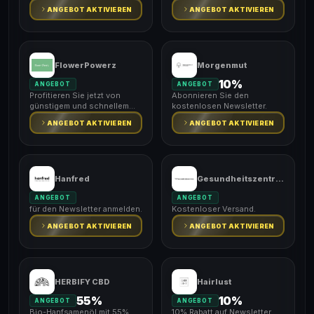
ANGEBOT AKTIVIEREN
ANGEBOT AKTIVIEREN
FlowerPowerz
Morgenmut
10%
ANGEBOT
ANGEBOT
Profitieren Sie jetzt von
Abonnieren Sie den
günstigem und schnellem
kostenlosen Newsletter.
Versand.
ANGEBOT AKTIVIEREN
ANGEBOT AKTIVIEREN
Hanfred
Gesundheitszentrale
ANGEBOT
ANGEBOT
für den Newsletter anmelden.
Kostenloser Versand.
ANGEBOT AKTIVIEREN
ANGEBOT AKTIVIEREN
HERBIFY CBD
Hairlust
55%
10%
ANGEBOT
ANGEBOT
Bio-Hanfsamenöl mit 55%
10% Rabatt auf Newsletter.