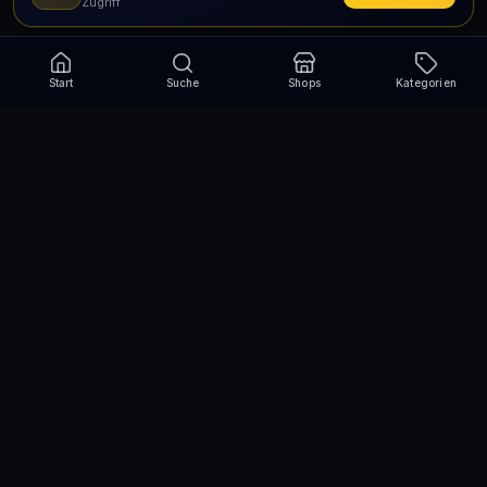
Zugriff
Start
Suche
Shops
Kategorien
Verpasse nie wieder eine Aktion!
Abonniere und erhalte jede Woche die besten
Gutscheincodes
Abonnieren