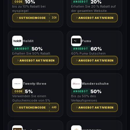
10%
20%
CODE
ANGEBOT
bis zu 10% Rabatt bei
Erhalten Sie 20 % Rabatt auf
myspiegel
der gesamten Website.
ICH
GUTSCHEINCODE
ANGEBOT AKTIVIEREN
Holdit
Puma
50%
60%
ANGEBOT
ANGEBOT
Erhalten Sie 50% Rabatt.
60% Puma Gutschein
ANGEBOT AKTIVIEREN
ANGEBOT AKTIVIEREN
Twenty:three
Wanderschuhe
5%
50%
CODE
ANGEBOT
Verwenden Sie einen
Bis zu 50% des
Gutscheincode von 5%
Verkaufspreises
4AD
GUTSCHEINCODE
ANGEBOT AKTIVIEREN