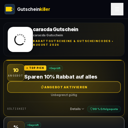
Gutschein
killer
caracda Gutschein
caracda Gutschein
RABATTGUTSCHEINE & GUTSCHEINCODES •
AUGUST 2026
Geprüft
⭐ TOP PICK
10
Sparen 10% Rabbat auf alles
ANGEBOT
ANGEBOT AKTIVIEREN
Unbegrenzt gültig
Details
GÜLTIGKEIT
99 % Erfolgsquote
Geprüft
%