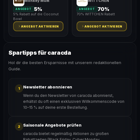
Monkey Mum
WITTCHEN
5%
70%
ANGEBOT
ANGEBOT
5% Rabatt auf die Coconut
70% WITTCHEN Rabatt
Bowl
ANGEBOT AKTIVIEREN
ANGEBOT AKTIVIEREN
Spartipps für caracda
Hol dir die besten Ersparnisse mit unserem redaktionellen
Guide.
Newsletter abonnieren
1
Wenn du den Newsletter von caracda abonnierst,
erhältst du oft einen exklusiven Willkommenscode von
10–15 % auf deine erste Bestellung.
Saisonale Angebote prüfen
2
caracda bietet regelmäßig Aktionen zu großen
Rabattzeiten (Black Friday, Cyber Monday,