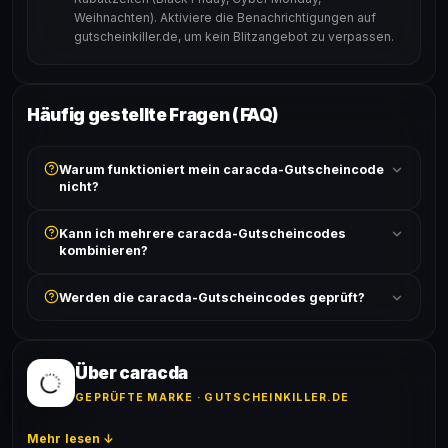
Weihnachten). Aktiviere die Benachrichtigungen auf
gutscheinkiller.de, um kein Blitzangebot zu verpassen.
Häufig gestellte Fragen (FAQ)
Warum funktioniert mein caracda-Gutscheincode
nicht?
Prüfe, ob der erforderliche Mindestbestellwert erreicht
Kann ich mehrere caracda-Gutscheincodes
ist und ob der Code nicht für bereits reduzierte Artikel
kombinieren?
gilt. Alle Bedingungen findest du unter „Details".
In der Regel wird nur ein Gutscheincode pro Bestellung
Werden die caracda-Gutscheincodes geprüft?
akzeptiert. Die Kombination mehrerer Codes ist meist
ausgeschlossen, sofern die Angebotsbedingungen
Ja! Jeder Code wird automatisch von unseren Bots
nichts anderes angeben.
geprüft und von unserer Community bestätigt. Die
Erfolgsquote wird bei jedem Angebot angezeigt.
Über caracda
GEPRÜFTE MARKE · GUTSCHEINKILLER.DE
Mehr lesen ↓