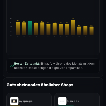
24%
22
%
20
%
19
%
18
%
18
%
17
%
17
%
18%
16
%
16
%
16
%
13
%
12
%
12
%
12%
6%
0%
Apr
Mai
Jun
Jul
Aug
Sep
Okt
Nov
Dez
Jan
Feb
Mär
Apr
Bester Zeitpunkt:
Einkäufe während des Monats mit dem
höchsten Rabatt bringen die größten Ersparnisse.
Gutscheincodes ähnlicher Shops
myspiegel
Glambou