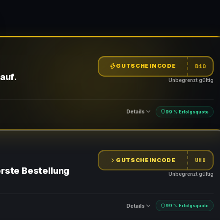
GUTSCHEINCODE
D10
auf.
Unbegrenzt gültig
Details
99 % Erfolgsquote
GUTSCHEINCODE
n
UHU
erste Bestellung
Unbegrenzt gültig
Details
99 % Erfolgsquote