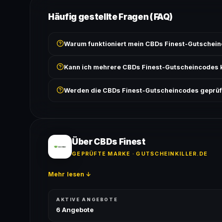
Häufig gestellte Fragen (FAQ)
Warum funktioniert mein CBDs Finest-Gutschein
Prüfe, ob der erforderliche Mindestbestellwert erreicht
Kann ich mehrere CBDs Finest-Gutscheincodes 
Bedingungen findest du unter „Details".
In der Regel wird nur ein Gutscheincode pro Bestell
Werden die CBDs Finest-Gutscheincodes geprüf
ausgeschlossen, sofern die Angebotsbedingungen 
Ja! Jeder Code wird automatisch von unseren Bots g
bei jedem Angebot angezeigt.
Über CBDs Finest
GEPRÜFTE MARKE · GUTSCHEINKILLER.DE
Mehr lesen ↓
AKTIVE ANGEBOTE
6 Angebote