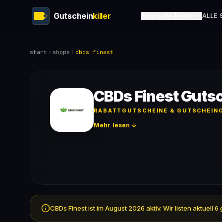
Gutschein
killer
Angebote finden
ALLE 
start
shops
cbds finest
CBDs Finest Guts
RABATTGUTSCHEINE & GUTSCHEINC
Mehr lesen ↓
CBDs Finest ist im August 2026 aktiv. Wir listen aktuel