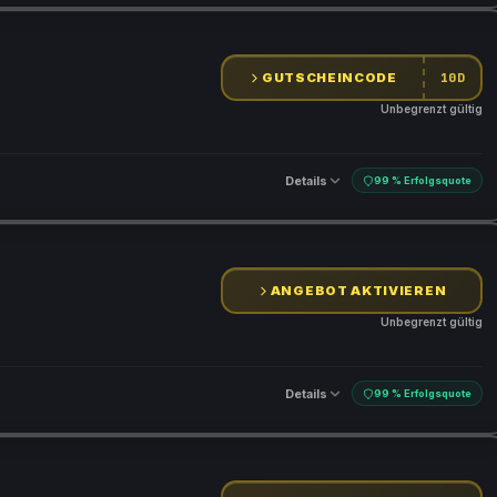
en
GUTSCHEINCODE
10D
Unbegrenzt gültig
Details
99 % Erfolgsquote
en
ANGEBOT AKTIVIEREN
Unbegrenzt gültig
Details
99 % Erfolgsquote