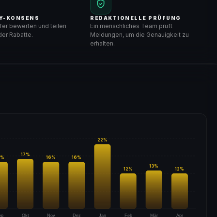
Y-KONSENS
REDAKTIONELLE PRÜFUNG
er bewerten und teilen
Ein menschliches Team prüft
er Rabatte.
Meldungen, um die Genauigkeit zu
erhalten.
22
%
17
%
%
16
%
16
%
13
%
12
%
12
%
ep
Okt
Nov
Dez
Jan
Feb
Mär
Apr