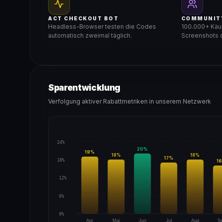
ACT CHECKOUT BOT
COMMUNIT
Headless-Browser testen die Codes
100.000+ Käuf
automatisch zweimal täglich.
Screenshots d
Sparentwicklung
Verfolgung aktiver Rabattmetriken in unserem Netzwerk
24%
20
%
19
%
18
%
18
%
17
%
18%
16
12%
6%
0%
Apr
Mai
Jun
Jul
Aug
S