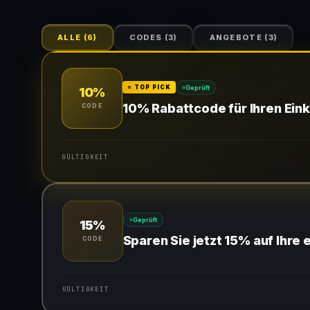
ALLE
(
6
)
CODES
(
3
)
ANGEBOTE
(
3
)
Geprüft
⭐ TOP PICK
10%
10% Rabattcode für Ihren Eink
CODE
GÜLTIGKEIT
Gültig für teilnehmende Produkte
Geprüft
15%
Gib den Code an der Kasse ein, um den Rabatt zu erhalte
Sparen Sie jetzt 15% auf Ihre 
CODE
GÜLTIGKEIT