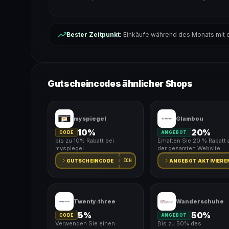
Bester Zeitpunkt:
Einkäufe während des Monats mit d
Gutscheincodes ähnlicher Shops
myspiegel
Glambou
10%
20%
CODE
ANGEBOT
bis zu 10% Rabatt bei
Erhalten Sie 20 % Rabatt 
myspiegel
der gesamten Website.
ICH
GUTSCHEINCODE
ANGEBOT AKTIVIERE
Twenty:three
Wanderschuhe
5%
50%
CODE
ANGEBOT
Verwenden Sie einen
Bis zu 50% des