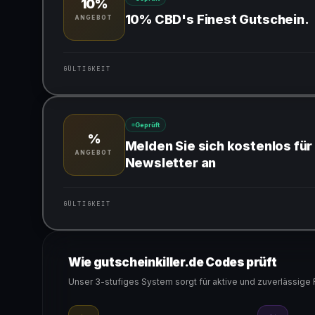
10%
10% CBD's Finest Gutschein.
ANGEBOT
GÜLTIGKEIT
Gültig für teilnehmende Produkte
Geprüft
%
Melden Sie sich kostenlos für
ANGEBOT
Newsletter an
GÜLTIGKEIT
Gültig für teilnehmende Produkte
Wie gutscheinkiller.de Codes prüft
Unser 3-stufiges System sorgt für aktive und zuverlässige 