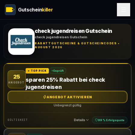
Gutschein
killer
check jugendreisen Gutschein
check jugendreisen Gutschein
RABATTGUTSCHEINE & GUTSCHEINCODES •
AUGUST 2026
Geprüft
⭐ TOP PICK
25
sparen 25% Rabatt bei check
ANGEBOT
jugendreisen
ANGEBOT AKTIVIEREN
Unbegrenzt gültig
Details
GÜLTIGKEIT
99 % Erfolgsquote