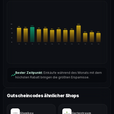
24%
22
%
20
%
19
%
18
%
18
%
17
%
17
%
18%
16
%
16
%
16
%
13
%
12
%
12
%
12%
6%
0%
Apr
Mai
Jun
Jul
Aug
Sep
Okt
Nov
Dez
Jan
Feb
Mär
Apr
Bester Zeitpunkt:
Einkäufe während des Monats mit dem
höchsten Rabatt bringen die größten Ersparnisse.
Gutscheincodes ähnlicher Shops
Glambou
Gartentraum