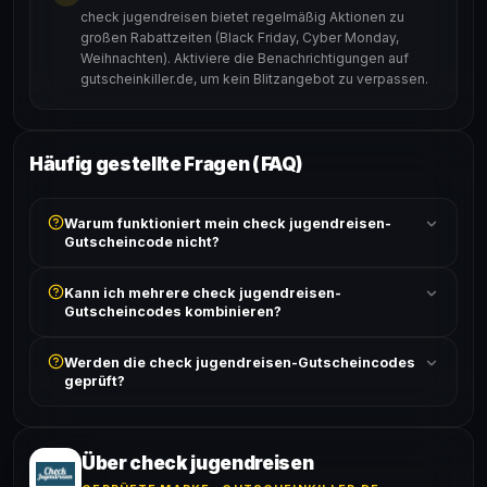
check jugendreisen bietet regelmäßig Aktionen zu
großen Rabattzeiten (Black Friday, Cyber Monday,
Weihnachten). Aktiviere die Benachrichtigungen auf
gutscheinkiller.de, um kein Blitzangebot zu verpassen.
Häufig gestellte Fragen (FAQ)
Warum funktioniert mein check jugendreisen-
Gutscheincode nicht?
Prüfe, ob der erforderliche Mindestbestellwert erreicht
Kann ich mehrere check jugendreisen-
ist und ob der Code nicht für bereits reduzierte Artikel
Gutscheincodes kombinieren?
gilt. Alle Bedingungen findest du unter „Details".
In der Regel wird nur ein Gutscheincode pro Bestellung
Werden die check jugendreisen-Gutscheincodes
akzeptiert. Die Kombination mehrerer Codes ist meist
geprüft?
ausgeschlossen, sofern die Angebotsbedingungen
nichts anderes angeben.
Ja! Jeder Code wird automatisch von unseren Bots
geprüft und von unserer Community bestätigt. Die
Erfolgsquote wird bei jedem Angebot angezeigt.
Über check jugendreisen