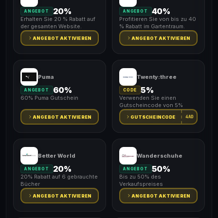
20%
40%
ANGEBOT
ANGEBOT
Erhalten Sie 20 % Rabatt auf
Profitieren Sie von bis zu 40
der gesamten Website.
% Rabatt im Gartentraum.
ANGEBOT AKTIVIEREN
ANGEBOT AKTIVIEREN
Puma
Twenty:three
60%
5%
ANGEBOT
CODE
60% Puma Gutschein
Verwenden Sie einen
Gutscheincode von 5%
4AD
ANGEBOT AKTIVIEREN
GUTSCHEINCODE
Better World
Wanderschuhe
20%
50%
ANGEBOT
ANGEBOT
20% Rabatt auf 6 gebrauchte
Bis zu 50% des
Bücher
Verkaufspreises
ANGEBOT AKTIVIEREN
ANGEBOT AKTIVIEREN