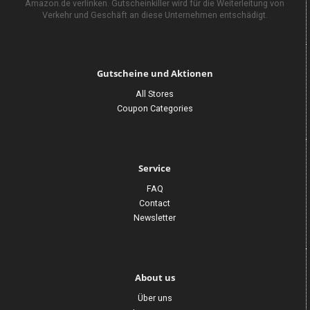
Amazon.de verlinken. Gutscheinkiller wird für die Weiterleitung von
Verkehr und Geschäft an diese Unternehmen entschädigt.
Gutscheine und Aktionen
All Stores
Coupon Categories
Service
FAQ
Contact
Newsletter
About us
Über uns