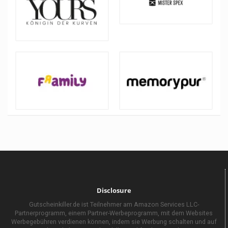
Disclosure
Gutscheinkiller.de ist Teilnehmer am Amazon Services LLC-
Partnerprogramm, einem Partner-Werbeprogramm, mit dem Websites
Werbegebühren verdienen können, indem sie Werbung schalten und auf