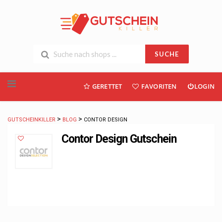
SUCHE
Skip
GERETTET
FAVORITEN
LOGIN
to
content
>
>
GUTSCHEINKILLER
BLOG
CONTOR DESIGN
Contor Design Gutschein