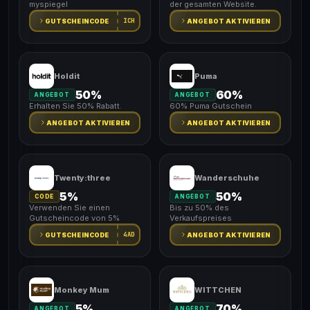
myspiegel
der gesamten Website.
ICH
GUTSCHEINCODE
ANGEBOT AKTIVIEREN
Holdit
Puma
50%
60%
ANGEBOT
ANGEBOT
Erhalten Sie 50% Rabatt.
60% Puma Gutschein
ANGEBOT AKTIVIEREN
ANGEBOT AKTIVIEREN
Twenty:three
Wanderschuhe
5%
50%
CODE
ANGEBOT
Verwenden Sie einen
Bis zu 50% des
Gutscheincode von 5%
Verkaufspreises
4AD
GUTSCHEINCODE
ANGEBOT AKTIVIEREN
Monkey Mum
WITTCHEN
5%
70%
ANGEBOT
ANGEBOT