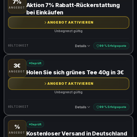
7%
Gültig für teilnehmende Produkte
Aktion 7% Rabatt-Rückerstattung
ANGEBOT
bei Einkäufen
ANGEBOT AKTIVIEREN
Unbegrenzt gültig
Details
GÜLTIGKEIT
99 % Erfolgsquote
Geprüft
3€
Gültig für teilnehmende Produkte
Holen Sie sich grünes Tee 40g in 3€
ANGEBOT
ANGEBOT AKTIVIEREN
Unbegrenzt gültig
Details
GÜLTIGKEIT
99 % Erfolgsquote
Geprüft
%
Gültig für teilnehmende Produkte
Kostenloser Versand in Deutschland
ANGEBOT