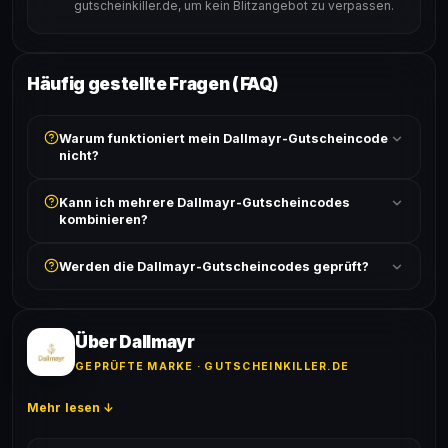
gutscheinkiller.de, um kein Blitzangebot zu verpassen.
Häufig gestellte Fragen (FAQ)
Warum funktioniert mein Dallmayr-Gutscheincode
nicht?
Prüfe, ob der erforderliche Mindestbestellwert erreicht
Kann ich mehrere Dallmayr-Gutscheincodes
ist und ob der Code nicht für bereits reduzierte Artikel
kombinieren?
gilt. Alle Bedingungen findest du unter „Details".
In der Regel wird nur ein Gutscheincode pro Bestellung
Werden die Dallmayr-Gutscheincodes geprüft?
akzeptiert. Die Kombination mehrerer Codes ist meist
ausgeschlossen, sofern die Angebotsbedingungen
Ja! Jeder Code wird automatisch von unseren Bots
nichts anderes angeben.
geprüft und von unserer Community bestätigt. Die
Erfolgsquote wird bei jedem Angebot angezeigt.
Über Dallmayr
GEPRÜFTE MARKE · GUTSCHEINKILLER.DE
Mehr lesen ↓