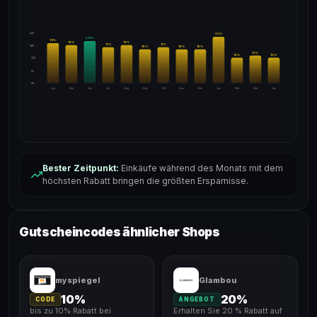
24%
22
%
20
%
19
%
18
%
18
%
17
%
17
%
18%
16
%
16
%
16
%
13
%
12
%
12
%
12%
6%
0%
Apr
Mai
Jun
Jul
Aug
Sep
Okt
Nov
Dez
Jan
Feb
Mär
Apr
Bester Zeitpunkt:
Einkäufe während des Monats mit dem
höchsten Rabatt bringen die größten Ersparnisse.
Gutscheincodes ähnlicher Shops
myspiegel
Glambou
10%
20%
CODE
ANGEBOT
bis zu 10% Rabatt bei
Erhalten Sie 20 % Rabatt auf