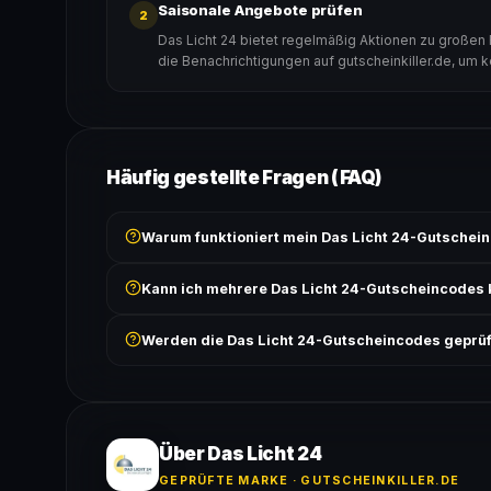
Saisonale Angebote prüfen
2
Das Licht 24 bietet regelmäßig Aktionen zu großen 
die Benachrichtigungen auf gutscheinkiller.de, um 
Häufig gestellte Fragen (FAQ)
Warum funktioniert mein Das Licht 24-Gutschein
Prüfe, ob der erforderliche Mindestbestellwert erreicht
Kann ich mehrere Das Licht 24-Gutscheincodes
Bedingungen findest du unter „Details".
In der Regel wird nur ein Gutscheincode pro Bestell
Werden die Das Licht 24-Gutscheincodes geprüf
ausgeschlossen, sofern die Angebotsbedingungen 
Ja! Jeder Code wird automatisch von unseren Bots g
bei jedem Angebot angezeigt.
Über Das Licht 24
GEPRÜFTE MARKE · GUTSCHEINKILLER.DE