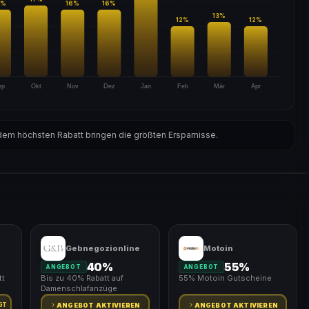
%
16
%
16
%
13
%
12
%
12
%
ep
Okt
Nov
Dez
Jan
Feb
Mär
Apr
em höchsten Rabatt bringen die größten Ersparnisse.
Gebnegozionline
Motoin
40%
55%
ANGEBOT
ANGEBOT
tt
Bis zu 40% Rabatt auf
55% Motoin Gutscheine
Damenschlafanzüge
GT
ANGEBOT AKTIVIEREN
ANGEBOT AKTIVIEREN