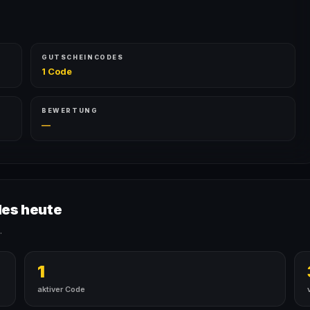
GUTSCHEINCODES
1 Code
BEWERTUNG
—
des heute
.
1
aktiver Code