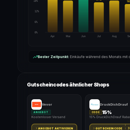
18%
16
12%
6%
0%
Apr
Mai
Jun
Jul
Aug
S
Bester Zeitpunkt:
Einkäufe während des Monats mit d
Gutscheincodes ähnlicher Shops
Vevor
DruckDichDrauf
15%
ANGEBOT
CODE
Kostenloser Versand
15% DruckDichDrauf Raba
I
ANGEBOT AKTIVIEREN
GUTSCHEINCODE