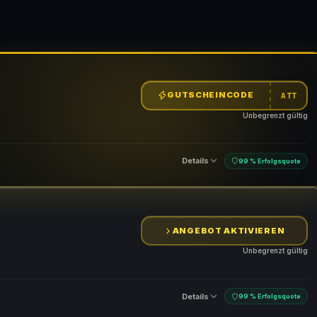
GUTSCHEINCODE
ATT
Unbegrenzt gültig
Details
99 % Erfolgsquote
ANGEBOT AKTIVIEREN
n
Unbegrenzt gültig
Details
99 % Erfolgsquote