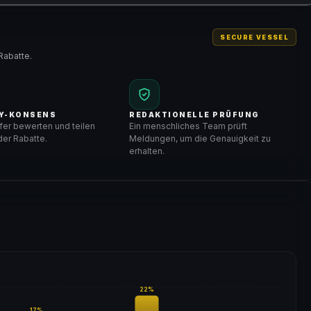
SECURE VESSEL
Rabatte.
Y-KONSENS
REDAKTIONELLE PRÜFUNG
er bewerten und teilen
Ein menschliches Team prüft
er Rabatte.
Meldungen, um die Genauigkeit zu
erhalten.
22
%
17
%