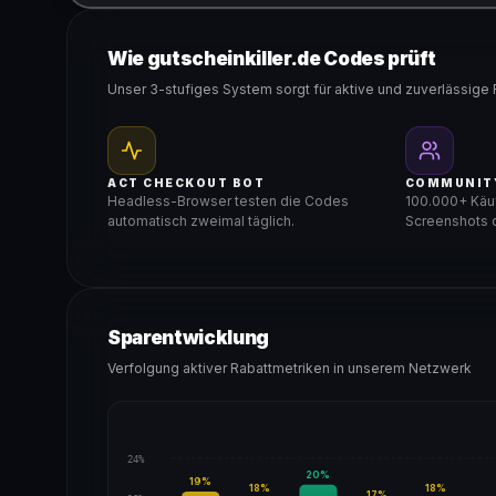
Gültig für teilnehmende Produkte
Wie gutscheinkiller.de Codes prüft
Unser 3-stufiges System sorgt für aktive und zuverlässige 
ACT CHECKOUT BOT
COMMUNIT
Headless-Browser testen die Codes
100.000+ Käuf
automatisch zweimal täglich.
Screenshots d
Sparentwicklung
Verfolgung aktiver Rabattmetriken in unserem Netzwerk
24%
20
%
19
%
18
%
18
%
17
%