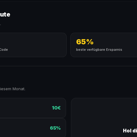
eute
.
65%
 Code
beste verfügbare Ersparnis
diesem Monat.
10€
65%
Hol d