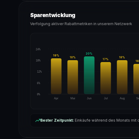
Sparentwicklung
Verfolgung aktiver Rabattmetriken in unserem Netzwerk
24%
20
%
19
%
18
%
18
%
17
%
18%
16
12%
6%
0%
Apr
Mai
Jun
Jul
Aug
S
Bester Zeitpunkt:
Einkäufe während des Monats mit d