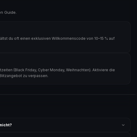
en Guide.
ältst du oft einen exklusiven Willkommenscode von 10–15 % auf
zeiten (Black Friday, Cyber Monday, Weihnachten). Aktiviere die
 Blitzangebot zu verpassen.
nicht?
 ist und ob der Code nicht für bereits reduzierte Artikel gilt. Alle