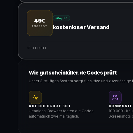
Gültig für teilnehmende Produkte
Geprüft
49€
kostenloser Versand
ANGEBOT
GÜLTIGKEIT
Gültig für teilnehmende Produkte
Wie gutscheinkiller.de Codes prüft
Unser 3-stufiges System sorgt für aktive und zuverlässige 
ACT CHECKOUT BOT
COMMUNIT
Headless-Browser testen die Codes
100.000+ Käuf
automatisch zweimal täglich.
Screenshots d