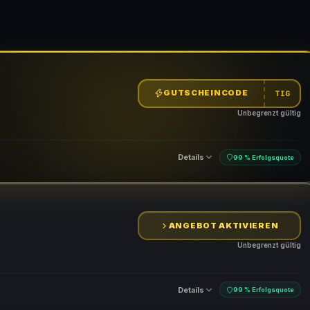
GUTSCHEINCODE
TIG
Unbegrenzt gültig
Details
99 % Erfolgsquote
ANGEBOT AKTIVIEREN
n
Unbegrenzt gültig
Details
99 % Erfolgsquote