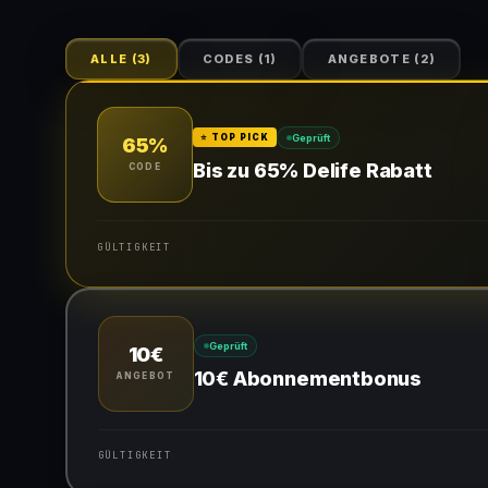
ALLE
(
3
)
CODES
(
1
)
ANGEBOTE
(
2
)
Geprüft
⭐ TOP PICK
65%
Bis zu 65% Delife Rabatt
CODE
GÜLTIGKEIT
Gültig für teilnehmende Produkte
Geprüft
10€
Gib den Code an der Kasse ein, um den Rabatt zu erhalte
10€ Abonnementbonus
ANGEBOT
GÜLTIGKEIT