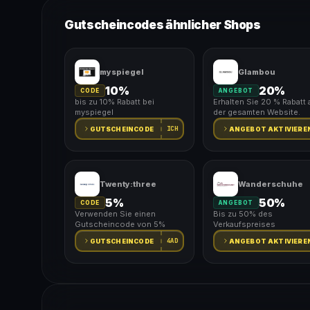
Gutscheincodes ähnlicher Shops
myspiegel
Glambou
10%
20%
CODE
ANGEBOT
bis zu 10% Rabatt bei
Erhalten Sie 20 % Rabatt 
myspiegel
der gesamten Website.
ICH
GUTSCHEINCODE
ANGEBOT AKTIVIERE
Twenty:three
Wanderschuhe
5%
50%
CODE
ANGEBOT
Verwenden Sie einen
Bis zu 50% des
Gutscheincode von 5%
Verkaufspreises
4AD
GUTSCHEINCODE
ANGEBOT AKTIVIERE