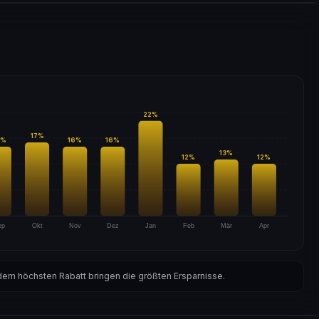
22
%
17
%
%
16
%
16
%
13
%
12
%
12
%
ep
Okt
Nov
Dez
Jan
Feb
Mär
Apr
em höchsten Rabatt bringen die größten Ersparnisse.