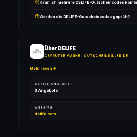
Kann ich mehrere DELIFE-Gutscheincodes kombi
Bedingungen findest du unter „Details".
In der Regel wird nur ein Gutscheincode pro Bestell
Werden die DELIFE-Gutscheincodes geprüft?
ausgeschlossen, sofern die Angebotsbedingungen 
Ja! Jeder Code wird automatisch von unseren Bots g
bei jedem Angebot angezeigt.
Über DELIFE
GEPRÜFTE MARKE · GUTSCHEINKILLER.DE
Mehr lesen ↓
AKTIVE ANGEBOTE
3 Angebote
WEBSITE
delife.com