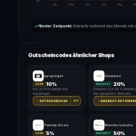
0%
Apr
Mai
Jun
Jul
Aug
S
Bester Zeitpunkt:
Einkäufe während des Monats mit d
Gutscheincodes ähnlicher Shops
myspiegel
Glambou
10%
20%
CODE
ANGEBOT
bis zu 10% Rabatt bei
Erhalten Sie 20 % Rabatt 
myspiegel
der gesamten Website.
ICH
GUTSCHEINCODE
ANGEBOT AKTIVIERE
Twenty:three
Wanderschuhe
5%
50%
CODE
ANGEBOT