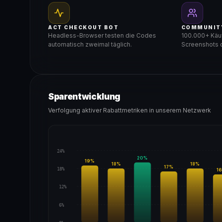
ACT CHECKOUT BOT
COMMUNIT
Headless-Browser testen die Codes
100.000+ Käuf
automatisch zweimal täglich.
Screenshots d
Sparentwicklung
Verfolgung aktiver Rabattmetriken in unserem Netzwerk
24%
20
%
19
%
18
%
18
%
17
%
18%
16
12%
6%