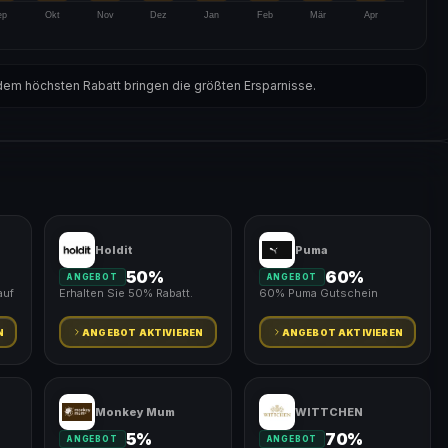
ep
Okt
Nov
Dez
Jan
Feb
Mär
Apr
em höchsten Rabatt bringen die größten Ersparnisse.
Holdit
Puma
50%
60%
ANGEBOT
ANGEBOT
auf
Erhalten Sie 50% Rabatt.
60% Puma Gutschein
N
ANGEBOT AKTIVIEREN
ANGEBOT AKTIVIEREN
Monkey Mum
WITTCHEN
5%
70%
ANGEBOT
ANGEBOT