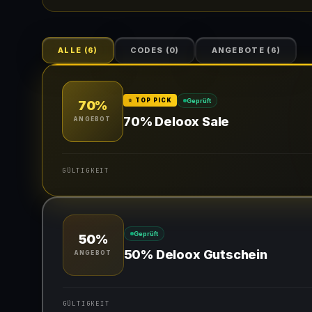
ALLE
(
6
)
CODES
(
0
)
ANGEBOTE
(
6
)
Geprüft
⭐ TOP PICK
70%
70% Deloox Sale
ANGEBOT
GÜLTIGKEIT
Gültig für teilnehmende Produkte
Geprüft
50%
50% Deloox Gutschein
ANGEBOT
GÜLTIGKEIT