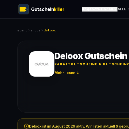
Gutschein
killer
Angebote finden
ALLE 
start
shops
deloox
Deloox Gutschein
RABATTGUTSCHEINE & GUTSCHEINC
Mehr lesen ↓
Deloox ist im August 2026 aktiv. Wir listen aktuell 6 g