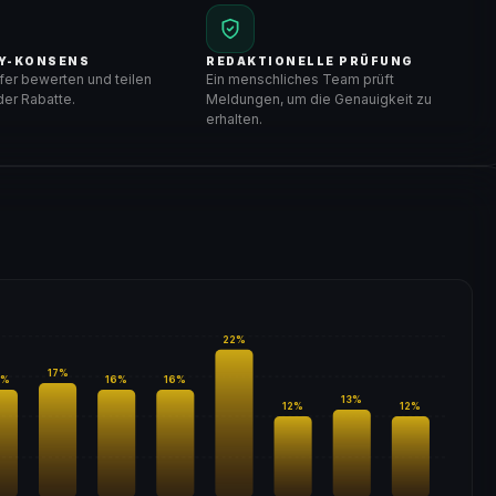
Y-KONSENS
REDAKTIONELLE PRÜFUNG
er bewerten und teilen
Ein menschliches Team prüft
er Rabatte.
Meldungen, um die Genauigkeit zu
erhalten.
22
%
17
%
%
16
%
16
%
13
%
12
%
12
%