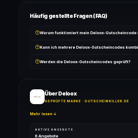
Häufig gestellte Fragen (FAQ)
Warum funktioniert mein Deloox-Gutscheincode 
Prüfe, ob der erforderliche Mindestbestellwert erreicht
Kann ich mehrere Deloox-Gutscheincodes kombi
Bedingungen findest du unter „Details".
In der Regel wird nur ein Gutscheincode pro Bestell
Werden die Deloox-Gutscheincodes geprüft?
ausgeschlossen, sofern die Angebotsbedingungen 
Ja! Jeder Code wird automatisch von unseren Bots g
bei jedem Angebot angezeigt.
Über Deloox
GEPRÜFTE MARKE · GUTSCHEINKILLER.DE
Mehr lesen ↓
AKTIVE ANGEBOTE
6 Angebote