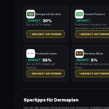
Skingood Garden
FlowerPowerz
30%
ANGEBOT
ANGEBOT
Bis zu 30 % Rabatt.
Profitieren Sie jetzt von
günstigem und schnelle
Versand.
ANGEBOT AKTIVIEREN
ANGEBOT AKTIVIERE
Parfumdreams
Monkey Mum
55%
5%
ANGEBOT
ANGEBOT
Bis zu 55% Rabatt auf
5% Rabatt auf die Coconu
Parfüms
Bowl
ANGEBOT AKTIVIEREN
ANGEBOT AKTIVIERE
Spartipps für Dermaplan
Hol dir die besten Ersparnisse mit unserem redaktionell