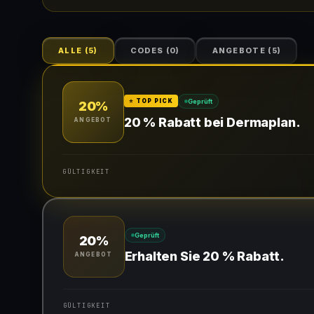
ALLE
(
5
)
CODES
(
0
)
ANGEBOTE
(
5
)
Geprüft
⭐ TOP PICK
20%
20 % Rabatt bei Dermaplan.
ANGEBOT
GÜLTIGKEIT
Gültig für teilnehmende Produkte
Geprüft
20%
Erhalten Sie 20 % Rabatt.
ANGEBOT
GÜLTIGKEIT