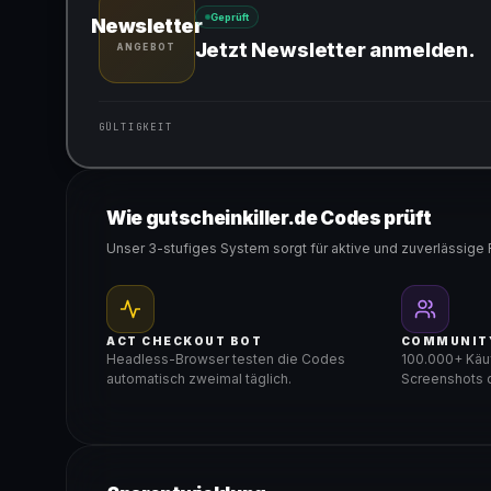
Geprüft
Newsletter
Jetzt Newsletter anmelden.
ANGEBOT
GÜLTIGKEIT
Gültig für teilnehmende Produkte
Wie gutscheinkiller.de Codes prüft
Unser 3-stufiges System sorgt für aktive und zuverlässige 
ACT CHECKOUT BOT
COMMUNIT
Headless-Browser testen die Codes
100.000+ Käuf
automatisch zweimal täglich.
Screenshots d