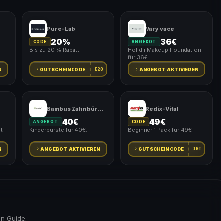
Pure-Lab
Vary vace
20%
36€
CODE
ANGEBOT
Bis zu 20 % Rabatt.
Hol dir Makeup Foundation
m
für 36€.
E20
N
GUTSCHEINCODE
ANGEBOT AKTIVIEREN
Bambus Zahnbürste
Redix-Vital
40€
49€
ANGEBOT
CODE
t
Kinderbürste für 40€.
Beginner 1 Pack für 49€
IGT
N
ANGEBOT AKTIVIEREN
GUTSCHEINCODE
en Guide.