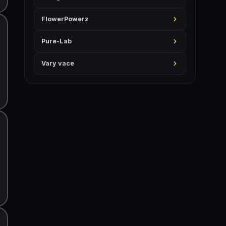
FlowerPowerz
Pure-Lab
Vary vace