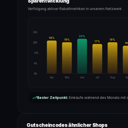
Sparentwicklung
Verfolgung aktiver Rabattmetriken in unserem Netzwerk
24%
20
%
19
%
18
%
18
%
17
%
18%
16
12%
6%
0%
Apr
Mai
Jun
Jul
Aug
S
Bester Zeitpunkt:
Einkäufe während des Monats mit d
Gutscheincodes ähnlicher Shops