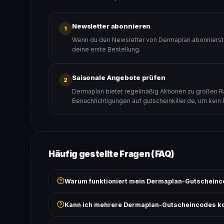
Newsletter abonnieren
1
Wenn du den Newsletter von Dermaplan abonnierst,
deine erste Bestellung.
Saisonale Angebote prüfen
2
Dermaplan bietet regelmäßig Aktionen zu großen Rab
Benachrichtigungen auf gutscheinkiller.de, um kein
Häufig gestellte Fragen (FAQ)
Warum funktioniert mein Dermaplan-Gutscheinc
Prüfe, ob der erforderliche Mindestbestellwert erreicht
Kann ich mehrere Dermaplan-Gutscheincodes k
Bedingungen findest du unter „Details".
In der Regel wird nur ein Gutscheincode pro Bestell