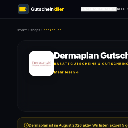
Gutschein
killer
Angebote finden
ALLE 
start
shops
dermaplan
Dermaplan Gutsc
RABATTGUTSCHEINE & GUTSCHEINC
Mehr lesen ↓
Dermaplan ist im August 2026 aktiv. Wir listen aktuell