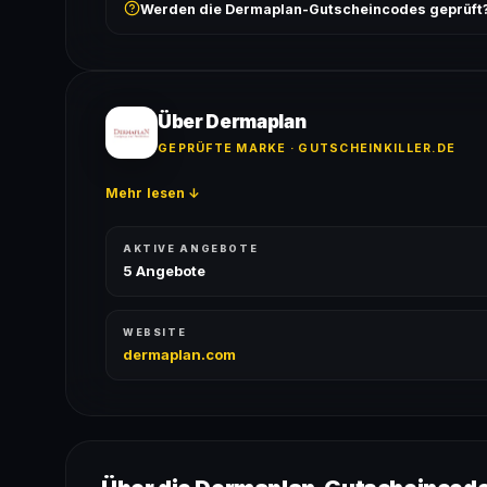
Werden die Dermaplan-Gutscheincodes geprüft
ausgeschlossen, sofern die Angebotsbedingungen 
Ja! Jeder Code wird automatisch von unseren Bots g
bei jedem Angebot angezeigt.
Über Dermaplan
GEPRÜFTE MARKE · GUTSCHEINKILLER.DE
Mehr lesen ↓
AKTIVE ANGEBOTE
5 Angebote
WEBSITE
dermaplan.com