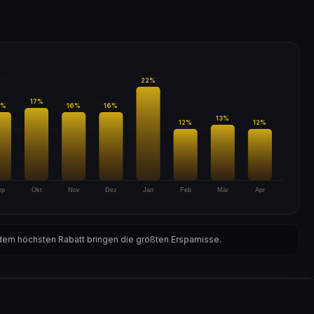
22
%
17
%
%
16
%
16
%
13
%
12
%
12
%
ep
Okt
Nov
Dez
Jan
Feb
Mär
Apr
em höchsten Rabatt bringen die größten Ersparnisse.