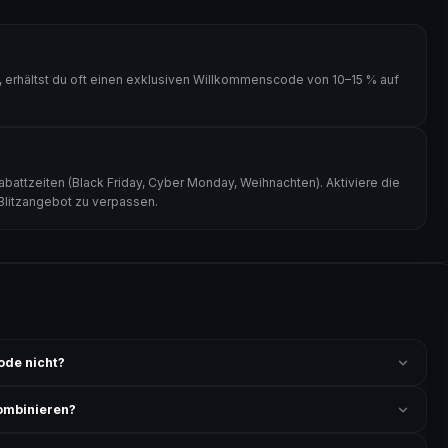
 erhältst du oft einen exklusiven Willkommenscode von 10–15 % auf
attzeiten (Black Friday, Cyber Monday, Weihnachten). Aktiviere die
 Blitzangebot zu verpassen.
ode nicht?
 ist und ob der Code nicht für bereits reduzierte Artikel gilt. Alle
ombinieren?
ung akzeptiert. Die Kombination mehrerer Codes ist meist