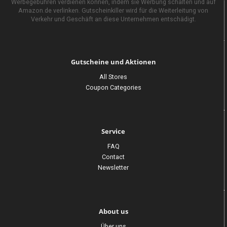
Werbegebühren verdienen können, indem sie Werbung schalten und auf
Amazon.de verlinken. Gutscheinkiller wird für die Weiterleitung von
Verkehr und Geschäft an diese Unternehmen entschädigt.
Gutscheine und Aktionen
All Stores
Coupon Categories
Service
FAQ
Contact
Newsletter
About us
Über uns