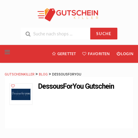
SUCHE
Skip
GERETTET
FAVORITEN
LOGIN
to
content
>
>
GUTSCHEINKILLER
BLOG
DESSOUSFORYOU
DessousForYou Gutschein