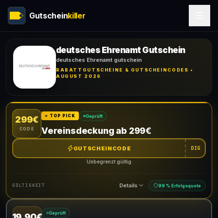
Gutschein
killer
deutsches Ehrenamt Gutschein
deutsches Ehrenamt gutschein
RABATTGUTSCHEINE & GUTSCHEINCODES •
AUGUST 2026
Geprüft
⭐ TOP PICK
299€
Vereinsdeckung ab 299€
CODE
GUTSCHEINCODE
DIG
Unbegrenzt gültig
Details
GÜLTIGKEIT
99 % Erfolgsquote
Geprüft
19.90€