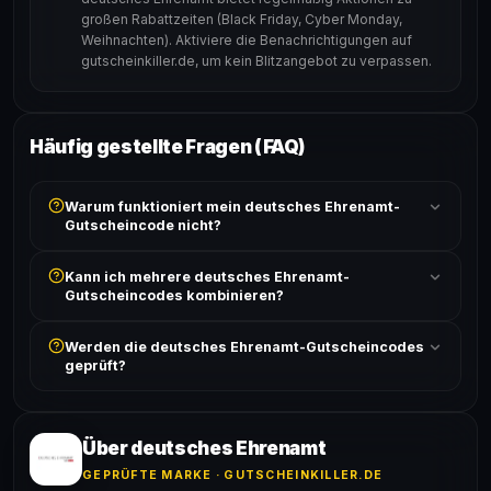
großen Rabattzeiten (Black Friday, Cyber Monday,
Weihnachten). Aktiviere die Benachrichtigungen auf
gutscheinkiller.de, um kein Blitzangebot zu verpassen.
Häufig gestellte Fragen (FAQ)
Warum funktioniert mein deutsches Ehrenamt-
Gutscheincode nicht?
Prüfe, ob der erforderliche Mindestbestellwert erreicht
Kann ich mehrere deutsches Ehrenamt-
ist und ob der Code nicht für bereits reduzierte Artikel
Gutscheincodes kombinieren?
gilt. Alle Bedingungen findest du unter „Details".
In der Regel wird nur ein Gutscheincode pro Bestellung
Werden die deutsches Ehrenamt-Gutscheincodes
akzeptiert. Die Kombination mehrerer Codes ist meist
geprüft?
ausgeschlossen, sofern die Angebotsbedingungen
nichts anderes angeben.
Ja! Jeder Code wird automatisch von unseren Bots
geprüft und von unserer Community bestätigt. Die
Erfolgsquote wird bei jedem Angebot angezeigt.
Über deutsches Ehrenamt
GEPRÜFTE MARKE · GUTSCHEINKILLER.DE