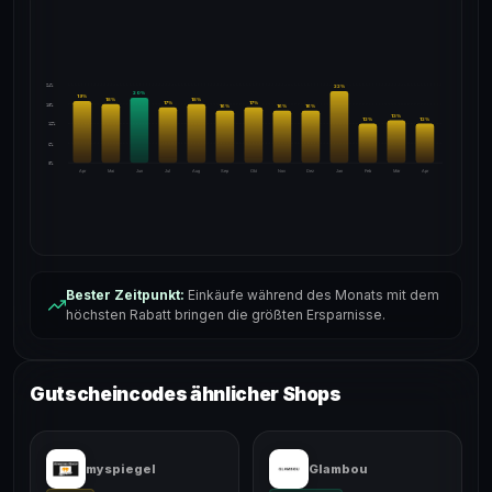
24%
22
%
20
%
19
%
18
%
18
%
17
%
17
%
18%
16
%
16
%
16
%
13
%
12
%
12
%
12%
6%
0%
Apr
Mai
Jun
Jul
Aug
Sep
Okt
Nov
Dez
Jan
Feb
Mär
Apr
Bester Zeitpunkt:
Einkäufe während des Monats mit dem
höchsten Rabatt bringen die größten Ersparnisse.
Gutscheincodes ähnlicher Shops
myspiegel
Glambou