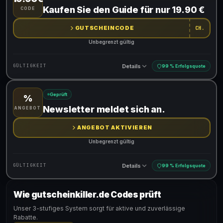
Gültig für teilnehmende Produkte
Kaufen Sie den Guide für nur 19.90 €
CODE
Gib den Code an der Kasse ein, um den Rabatt zu erhalten
GUTSCHEINCODE
CH.
Unbegrenzt gültig
Details
GÜLTIGKEIT
99 % Erfolgsquote
Geprüft
%
Gültig für teilnehmende Produkte
Newsletter meldet sich an.
ANGEBOT
Gib den Code an der Kasse ein, um den Rabatt zu erhalten
ANGEBOT AKTIVIEREN
Unbegrenzt gültig
Details
GÜLTIGKEIT
99 % Erfolgsquote
Wie gutscheinkiller.de Codes prüft
Gültig für teilnehmende Produkte
Unser 3-stufiges System sorgt für aktive und zuverlässige
Rabatte.