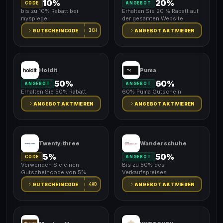
10%
20%
CODE
ANGEBOT
bis zu 10% Rabatt bei
Erhalten Sie 20 % Rabatt auf
myspiegel
der gesamten Website.
ICH
GUTSCHEINCODE
ANGEBOT AKTIVIEREN
Holdit
Puma
50%
60%
ANGEBOT
ANGEBOT
Erhalten Sie 50% Rabatt.
60% Puma Gutschein
ANGEBOT AKTIVIEREN
ANGEBOT AKTIVIEREN
Twenty:three
Wanderschuhe
5%
50%
CODE
ANGEBOT
Verwenden Sie einen
Bis zu 50% des
Gutscheincode von 5%
Verkaufspreises
4AD
GUTSCHEINCODE
ANGEBOT AKTIVIEREN