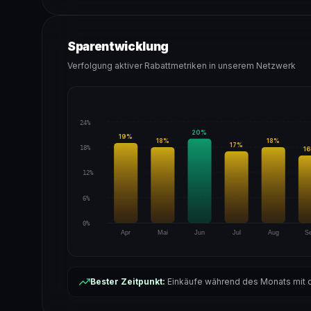
Sparentwicklung
Verfolgung aktiver Rabattmetriken in unserem Netzwerk
24%
20
%
19
%
18
%
18
%
17
%
18%
16
12%
6%
0%
Apr
Mai
Jun
Jul
Aug
S
Bester Zeitpunkt:
Einkäufe während des Monats mit d