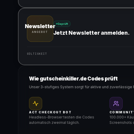
Gültig für teilnehmende Produkte
Geprüft
Newsletter
Jetzt Newsletter anmelden.
ANGEBOT
GÜLTIGKEIT
Gültig für teilnehmende Produkte
Wie gutscheinkiller.de Codes prüft
Unser 3-stufiges System sorgt für aktive und zuverlässige 
ACT CHECKOUT BOT
COMMUNIT
Headless-Browser testen die Codes
100.000+ Käuf
automatisch zweimal täglich.
Screenshots d