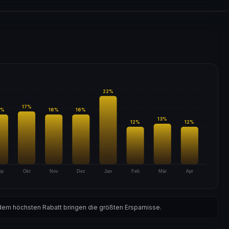
22
%
17
%
%
16
%
16
%
13
%
12
%
12
%
ep
Okt
Nov
Dez
Jan
Feb
Mär
Apr
em höchsten Rabatt bringen die größten Ersparnisse.