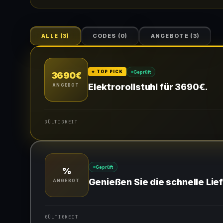
ALLE
(
3
)
CODES
(
0
)
ANGEBOTE
(
3
)
Geprüft
⭐ TOP PICK
3690€
Elektrorollstuhl für 3690€.
ANGEBOT
GÜLTIGKEIT
Gültig für teilnehmende Produkte
Geprüft
%
Genießen Sie die schnelle Lie
ANGEBOT
GÜLTIGKEIT