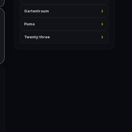
Gartentraum
Puma
Twenty:three