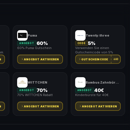
Puma
Twenty:three
60%
5%
ANGEBOT
CODE
60% Puma Gutschein
Verwenden Sie einen
um.
Gutscheincode von 5%
4AD
N
ANGEBOT AKTIVIEREN
GUTSCHEINCODE
WITTCHEN
Bambus Zahnbürste
70%
40€
ANGEBOT
ANGEBOT
70% WITTCHEN Rabatt
Kinderbürste für 40€.
N
ANGEBOT AKTIVIEREN
ANGEBOT AKTIVIEREN