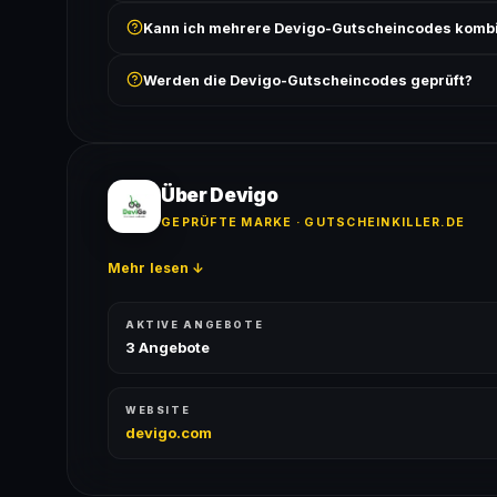
Prüfe, ob der erforderliche Mindestbestellwert erreicht
Kann ich mehrere Devigo-Gutscheincodes komb
Bedingungen findest du unter „Details".
In der Regel wird nur ein Gutscheincode pro Bestell
Werden die Devigo-Gutscheincodes geprüft?
ausgeschlossen, sofern die Angebotsbedingungen 
Ja! Jeder Code wird automatisch von unseren Bots g
bei jedem Angebot angezeigt.
Über Devigo
GEPRÜFTE MARKE · GUTSCHEINKILLER.DE
Mehr lesen ↓
AKTIVE ANGEBOTE
3 Angebote
WEBSITE
devigo.com