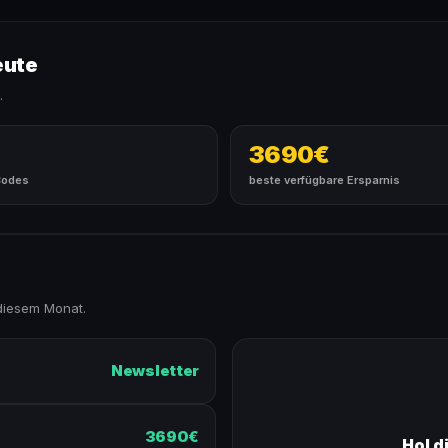
eute
.
3690€
Codes
beste verfügbare Ersparnis
diesem Monat.
Newsletter
3690€
Hol d