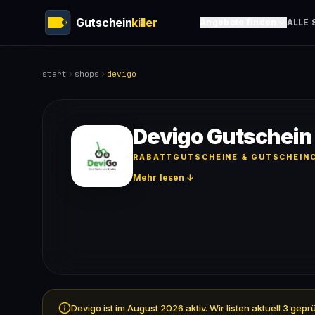
Gutschein
killer
Angebote finden
ALLE 
start
shops
devigo
Devigo Gutschein
RABATTGUTSCHEINE & GUTSCHEINC
Mehr lesen ↓
Devigo ist im August 2026 aktiv. Wir listen aktuell 3 g