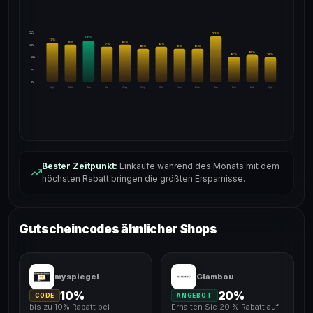
24%
22
%
20
%
19
%
18
%
18
%
17
%
17
%
18%
16
%
16
%
16
%
13
%
12
%
12
%
12%
6%
0%
Apr
Mai
Jun
Jul
Aug
Sep
Okt
Nov
Dez
Jan
Feb
Mär
Apr
Bester Zeitpunkt:
Einkäufe während des Monats mit dem
höchsten Rabatt bringen die größten Ersparnisse.
Gutscheincodes ähnlicher Shops
myspiegel
Glambou
10%
20%
CODE
ANGEBOT
bis zu 10% Rabatt bei
Erhalten Sie 20 % Rabatt auf