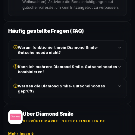
Weihnachten). Aktiviere die Benachrichtigungen auf
gutscheinkiller.de, um kein Blitzangebot zu verpassen.
Häufig gestellte Fragen (FAQ)
Warum funktioniert mein Diamond Smile-
Gutscheincode nicht?
Prüfe, ob der erforderliche Mindestbestellwert erreicht
Kann ich mehrere Diamond Smile-Gutscheincodes
ist und ob der Code nicht für bereits reduzierte Artikel
kombinieren?
gilt. Alle Bedingungen findest du unter „Details".
In der Regel wird nur ein Gutscheincode pro Bestellung
Werden die Diamond Smile-Gutscheincodes
akzeptiert. Die Kombination mehrerer Codes ist meist
geprüft?
ausgeschlossen, sofern die Angebotsbedingungen
nichts anderes angeben.
Ja! Jeder Code wird automatisch von unseren Bots
geprüft und von unserer Community bestätigt. Die
Erfolgsquote wird bei jedem Angebot angezeigt.
Über Diamond Smile
GEPRÜFTE MARKE · GUTSCHEINKILLER.DE
Mehr lesen ↓