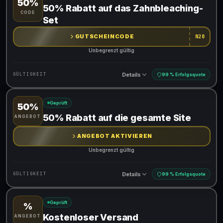
50%
Gültig für teilnehmende Produkte
50% Rabatt auf das Zahnbleaching-
CODE
Gib den Code an der Kasse ein, um den Rabatt zu erhalten
Set
GUTSCHEINCODE
N20
Unbegrenzt gültig
Details
GÜLTIGKEIT
99 % Erfolgsquote
Geprüft
50%
Gültig für teilnehmende Produkte
50% Rabatt auf die gesamte Site
ANGEBOT
Gib den Code an der Kasse ein, um den Rabatt zu erhalten
ANGEBOT AKTIVIEREN
Unbegrenzt gültig
Details
GÜLTIGKEIT
99 % Erfolgsquote
Geprüft
%
Gültig für teilnehmende Produkte
Kostenloser Versand
ANGEBOT