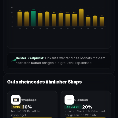
24%
22
%
20
%
19
%
18
%
18
%
17
%
17
%
18%
16
%
16
%
16
%
13
%
12
%
12
%
12%
6%
0%
Apr
Mai
Jun
Jul
Aug
Sep
Okt
Nov
Dez
Jan
Feb
Mär
Apr
Bester Zeitpunkt:
Einkäufe während des Monats mit dem
höchsten Rabatt bringen die größten Ersparnisse.
Gutscheincodes ähnlicher Shops
myspiegel
Glambou
10%
20%
CODE
ANGEBOT
bis zu 10% Rabatt bei
Erhalten Sie 20 % Rabatt auf
myspiegel
der gesamten Website.