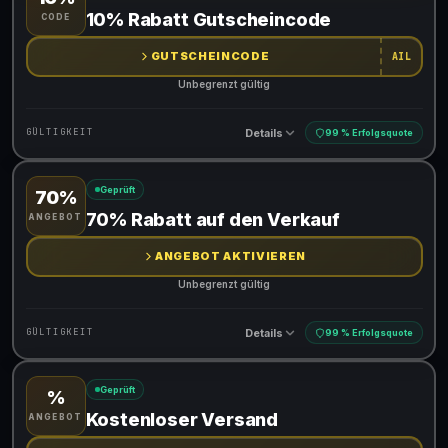
Gültig für teilnehmende Produkte
10% Rabatt Gutscheincode
CODE
Gib den Code an der Kasse ein, um den Rabatt zu erhalten
GUTSCHEINCODE
AIL
Unbegrenzt gültig
Details
GÜLTIGKEIT
99 % Erfolgsquote
Geprüft
70%
Gültig für teilnehmende Produkte
70% Rabatt auf den Verkauf
ANGEBOT
Gib den Code an der Kasse ein, um den Rabatt zu erhalten
ANGEBOT AKTIVIEREN
Unbegrenzt gültig
Details
GÜLTIGKEIT
99 % Erfolgsquote
Geprüft
%
Gültig für teilnehmende Produkte
Kostenloser Versand
ANGEBOT