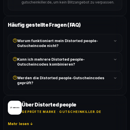
gutscheinkiller.de, um kein Blitzangebot zu verpassen.
Häufig gestellte Fragen (FAQ)
Warum funktioniert mein Distorted people-
Gutscheincode nicht?
Prüfe, ob der erforderliche Mindestbestellwert erreicht
Kann ich mehrere Distorted people-
ist und ob der Code nicht für bereits reduzierte Artikel
Gutscheincodes kombinieren?
gilt. Alle Bedingungen findest du unter „Details".
In der Regel wird nur ein Gutscheincode pro Bestellung
Werden die Distorted people-Gutscheincodes
akzeptiert. Die Kombination mehrerer Codes ist meist
geprüft?
ausgeschlossen, sofern die Angebotsbedingungen
nichts anderes angeben.
Ja! Jeder Code wird automatisch von unseren Bots
geprüft und von unserer Community bestätigt. Die
Erfolgsquote wird bei jedem Angebot angezeigt.
Über Distorted people
GEPRÜFTE MARKE · GUTSCHEINKILLER.DE
Mehr lesen ↓