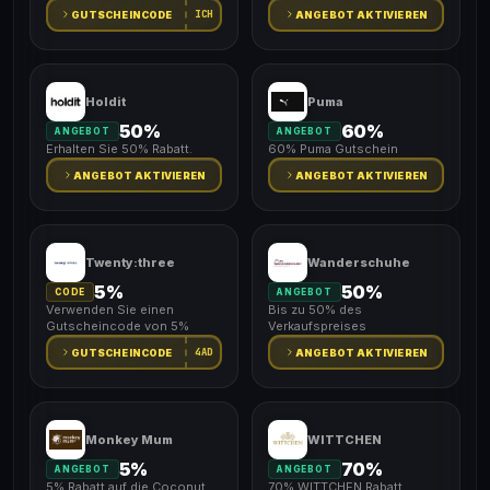
ICH
GUTSCHEINCODE
ANGEBOT AKTIVIEREN
Holdit
Puma
50%
60%
ANGEBOT
ANGEBOT
Erhalten Sie 50% Rabatt.
60% Puma Gutschein
ANGEBOT AKTIVIEREN
ANGEBOT AKTIVIEREN
Twenty:three
Wanderschuhe
5%
50%
CODE
ANGEBOT
Verwenden Sie einen
Bis zu 50% des
Gutscheincode von 5%
Verkaufspreises
4AD
GUTSCHEINCODE
ANGEBOT AKTIVIEREN
Monkey Mum
WITTCHEN
5%
70%
ANGEBOT
ANGEBOT
5% Rabatt auf die Coconut
70% WITTCHEN Rabatt