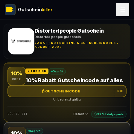
Gutschein
killer
Distorted people Gutschein
Distorted people gutschein
RABATTGUTSCHEINE & GUTSCHEINCODES •
AUGUST 2026
Geprüft
⭐ TOP PICK
10%
10% Rabatt Gutscheincode auf alles
CODE
GUTSCHEINCODE
ONE
Unbegrenzt gültig
Details
GÜLTIGKEIT
99 % Erfolgsquote
Geprüft
10%