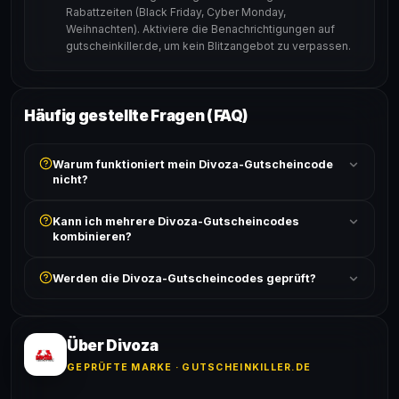
Rabattzeiten (Black Friday, Cyber Monday,
Weihnachten). Aktiviere die Benachrichtigungen auf
gutscheinkiller.de, um kein Blitzangebot zu verpassen.
Häufig gestellte Fragen (FAQ)
Warum funktioniert mein Divoza-Gutscheincode
nicht?
Prüfe, ob der erforderliche Mindestbestellwert erreicht
Kann ich mehrere Divoza-Gutscheincodes
ist und ob der Code nicht für bereits reduzierte Artikel
kombinieren?
gilt. Alle Bedingungen findest du unter „Details".
In der Regel wird nur ein Gutscheincode pro Bestellung
Werden die Divoza-Gutscheincodes geprüft?
akzeptiert. Die Kombination mehrerer Codes ist meist
ausgeschlossen, sofern die Angebotsbedingungen
Ja! Jeder Code wird automatisch von unseren Bots
nichts anderes angeben.
geprüft und von unserer Community bestätigt. Die
Erfolgsquote wird bei jedem Angebot angezeigt.
Über Divoza
GEPRÜFTE MARKE · GUTSCHEINKILLER.DE