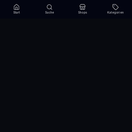
Start
Suche
Shops
Kategorien
Verpasse nie wieder eine Aktion!
Abonniere und erhalte jede Woche die besten
Gutscheincodes
Abonnieren