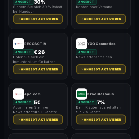
30%
ANGEBOT
ANGEBOT
Sichern Sie sich 30 % Rabatt
Kostenloser Versand
bei Hundpur.
ANGEBOT AKTIVIEREN
ANGEBOT AKTIVIEREN
RECOACTIV
YXO Cosmetics
€ 26
ANGEBOT
ANGEBOT
Holen Sie sich ein
Newsletter anmelden.
Immuntonikum für Katzen.
ANGEBOT AKTIVIEREN
ANGEBOT AKTIVIEREN
Apo.com
Kraeuterhaus
5€
7%
ANGEBOT
ANGEBOT
Abonnieren Sie ihren
Beim Kräuterhaus erhalten
Newsletter für 5 € Rabatte.
Sie 7 % Rabatt.
ANGEBOT AKTIVIEREN
ANGEBOT AKTIVIEREN