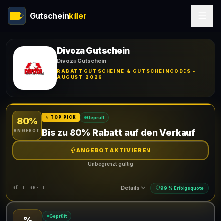
Gutschein
killer
Divoza Gutschein
Divoza Gutschein
RABATTGUTSCHEINE & GUTSCHEINCODES •
AUGUST 2026
Geprüft
⭐ TOP PICK
80%
Bis zu 80% Rabatt auf den Verkauf
ANGEBOT
ANGEBOT AKTIVIEREN
Unbegrenzt gültig
Details
GÜLTIGKEIT
99 % Erfolgsquote
Geprüft
%