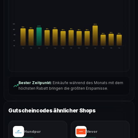
24%
22
%
20
%
19
%
18
%
18
%
17
%
17
%
18%
16
%
16
%
16
%
13
%
12
%
12
%
12%
6%
0%
Apr
Mai
Jun
Jul
Aug
Sep
Okt
Nov
Dez
Jan
Feb
Mär
Apr
Bester Zeitpunkt:
Einkäufe während des Monats mit dem
höchsten Rabatt bringen die größten Ersparnisse.
Gutscheincodes ähnlicher Shops
Hundpur
Vevor