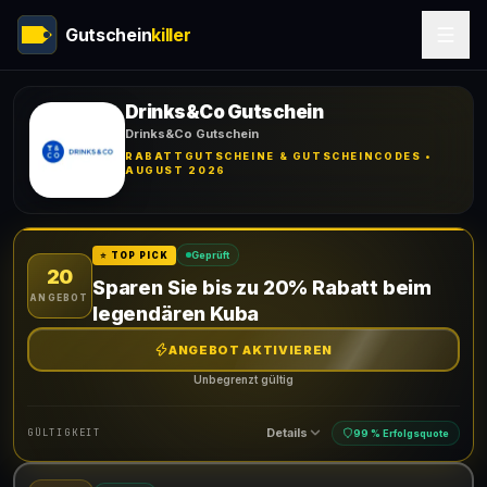
Gutschein
killer
Drinks&Co Gutschein
Drinks&Co Gutschein
RABATTGUTSCHEINE & GUTSCHEINCODES •
AUGUST 2026
Geprüft
⭐ TOP PICK
20
Sparen Sie bis zu 20% Rabatt beim
ANGEBOT
legendären Kuba
ANGEBOT AKTIVIEREN
Unbegrenzt gültig
Details
GÜLTIGKEIT
99 % Erfolgsquote