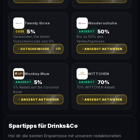
Twenty:three
Wanderschuhe
5%
50%
CODE
ANGEBOT
Verwenden Sie einen
Bis zu 50% des
Gutscheincode von 5%
Verkaufspreises
4AD
GUTSCHEINCODE
ANGEBOT AKTIVIEREN
Monkey Mum
WITTCHEN
5%
70%
ANGEBOT
ANGEBOT
5% Rabatt auf die Coconut
70% WITTCHEN Rabatt
Bowl
ANGEBOT AKTIVIEREN
ANGEBOT AKTIVIEREN
Spartipps für Drinks&Co
Hol dir die besten Ersparnisse mit unserem redaktionellen