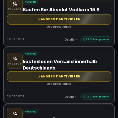
Geprüft
%
Gültig für teilnehmende Produkte
Kaufen Sie Absolut Vodka in 15 $
ANGEBOT
ANGEBOT AKTIVIEREN
Unbegrenzt gültig
Details
GÜLTIGKEIT
99 % Erfolgsquote
Geprüft
%
Gültig für teilnehmende Produkte
kostenlosen Versand innerhalb
ANGEBOT
Deutschlands
ANGEBOT AKTIVIEREN
Unbegrenzt gültig
Details
GÜLTIGKEIT
99 % Erfolgsquote
Geprüft
%
Gültig für teilnehmende Produkte