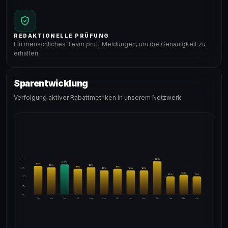
REDAKTIONELLE PRÜFUNG
Ein menschliches Team prüft Meldungen, um die Genauigkeit zu
erhalten.
Sparentwicklung
Verfolgung aktiver Rabattmetriken in unserem Netzwerk
24%
22
%
20
%
19
%
18
%
18
%
17
%
17
%
18%
16
%
16
%
16
%
13
%
12
%
12
%
12%
6%
0%
Apr
Mai
Jun
Jul
Aug
Sep
Okt
Nov
Dez
Jan
Feb
Mär
Apr