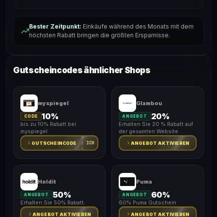
Bester Zeitpunkt:
Einkäufe während des Monats mit dem
höchsten Rabatt bringen die größten Ersparnisse.
Gutscheincodes ähnlicher Shops
myspiegel
Glambou
10%
20%
CODE
ANGEBOT
bis zu 10% Rabatt bei
Erhalten Sie 20 % Rabatt auf
myspiegel
der gesamten Website.
ICH
GUTSCHEINCODE
ANGEBOT AKTIVIEREN
Holdit
Puma
50%
60%
ANGEBOT
ANGEBOT
Erhalten Sie 50% Rabatt.
60% Puma Gutschein
ANGEBOT AKTIVIEREN
ANGEBOT AKTIVIEREN