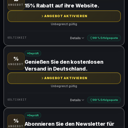
Gültig für teilnehmende Produkte
15% Rabatt auf ihre Website.
ANGEBOT
ANGEBOT AKTIVIEREN
Unbegrenzt gültig
Details
GÜLTIGKEIT
99 % Erfolgsquote
Geprüft
%
Gültig für teilnehmende Produkte
Genießen Sie den kostenlosen
ANGEBOT
Versand in Deutschland.
ANGEBOT AKTIVIEREN
Unbegrenzt gültig
Details
GÜLTIGKEIT
99 % Erfolgsquote
Geprüft
%
Gültig für teilnehmende Produkte
Abonnieren Sie den Newsletter für
ANGEBOT