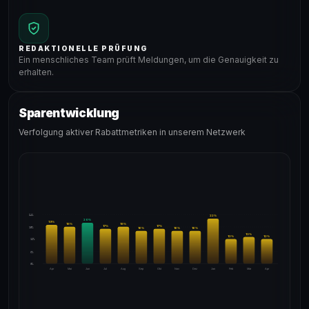
REDAKTIONELLE PRÜFUNG
Ein menschliches Team prüft Meldungen, um die Genauigkeit zu
erhalten.
Sparentwicklung
Verfolgung aktiver Rabattmetriken in unserem Netzwerk
24%
22
%
20
%
19
%
18
%
18
%
17
%
17
%
18%
16
%
16
%
16
%
13
%
12
%
12
%
12%
6%
0%
Apr
Mai
Jun
Jul
Aug
Sep
Okt
Nov
Dez
Jan
Feb
Mär
Apr