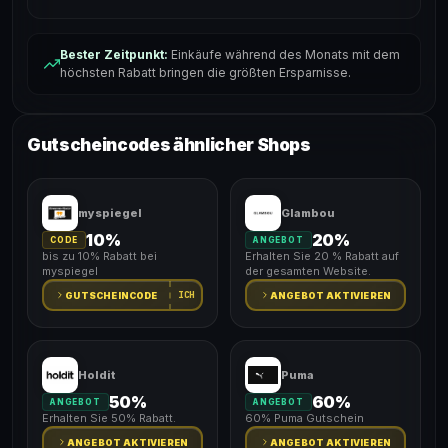
Bester Zeitpunkt:
Einkäufe während des Monats mit dem
höchsten Rabatt bringen die größten Ersparnisse.
Gutscheincodes ähnlicher Shops
myspiegel
Glambou
10%
20%
CODE
ANGEBOT
bis zu 10% Rabatt bei
Erhalten Sie 20 % Rabatt auf
myspiegel
der gesamten Website.
ICH
GUTSCHEINCODE
ANGEBOT AKTIVIEREN
Holdit
Puma
50%
60%
ANGEBOT
ANGEBOT
Erhalten Sie 50% Rabatt.
60% Puma Gutschein
ANGEBOT AKTIVIEREN
ANGEBOT AKTIVIEREN