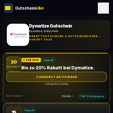
Gutschein
killer
Dymatize Gutschein
Dymatize-Gutschein
RABATTGUTSCHEINE & GUTSCHEINCODES •
AUGUST 2026
Geprüft
⭐ TOP PICK
20
Bis zu 20% Rabatt bei Dymatize.
ANGEBOT
ANGEBOT AKTIVIEREN
Unbegrenzt gültig
Details
GÜLTIGKEIT
99 % Erfolgsquote
Geprüft
15