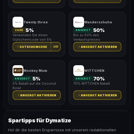
Twenty:three
Wanderschuhe
5%
50%
CODE
ANGEBOT
Verwenden Sie einen
Bis zu 50% des
Gutscheincode von 5%
Verkaufspreises
4AD
GUTSCHEINCODE
ANGEBOT AKTIVIEREN
Monkey Mum
WITTCHEN
5%
70%
ANGEBOT
ANGEBOT
5% Rabatt auf die Coconut
70% WITTCHEN Rabatt
Bowl
ANGEBOT AKTIVIEREN
ANGEBOT AKTIVIEREN
Spartipps für Dymatize
Hol dir die besten Ersparnisse mit unserem redaktionellen