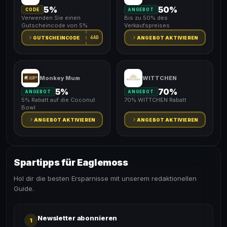
5%
50%
CODE
ANGEBOT
Verwenden Sie einen
Bis zu 50% des
Gutscheincode von 5%
Verkaufspreises
4AD
GUTSCHEINCODE
ANGEBOT AKTIVIEREN
Monkey Mum
WITTCHEN
5%
70%
ANGEBOT
ANGEBOT
5% Rabatt auf die Coconut
70% WITTCHEN Rabatt
Bowl
ANGEBOT AKTIVIEREN
ANGEBOT AKTIVIEREN
Spartipps für Eaglemoss
Hol dir die besten Ersparnisse mit unserem redaktionellen
Guide.
Newsletter abonnieren
1