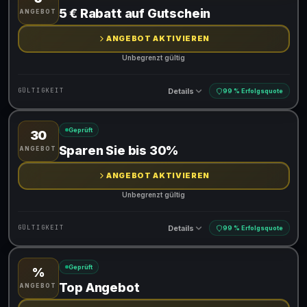
Gültig für teilnehmende Produkte
5 € Rabatt auf Gutschein
ANGEBOT
Gib den Code an der Kasse ein, um den Rabatt zu erhalten
ANGEBOT AKTIVIEREN
Unbegrenzt gültig
Details
GÜLTIGKEIT
99 % Erfolgsquote
Geprüft
30
Gültig für teilnehmende Produkte
Sparen Sie bis 30%
ANGEBOT
ANGEBOT AKTIVIEREN
Unbegrenzt gültig
Details
GÜLTIGKEIT
99 % Erfolgsquote
Geprüft
%
Gültig für teilnehmende Produkte
Top Angebot
ANGEBOT