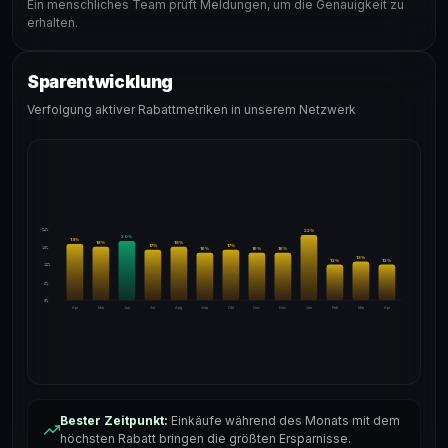
Ein menschliches Team prüft Meldungen, um die Genauigkeit zu
erhalten.
Sparentwicklung
Verfolgung aktiver Rabattmetriken in unserem Netzwerk
24%
22
%
20
%
19
%
18
%
18
%
17
%
17
%
18%
16
%
16
%
16
%
13
%
12
%
12
%
12%
6%
0%
Apr
Mai
Jun
Jul
Aug
Sep
Okt
Nov
Dez
Jan
Feb
Mär
Apr
Bester Zeitpunkt:
Einkäufe während des Monats mit dem
höchsten Rabatt bringen die größten Ersparnisse.