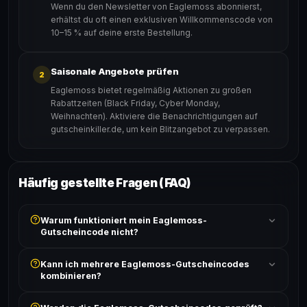
Wenn du den Newsletter von Eaglemoss abonnierst,
erhältst du oft einen exklusiven Willkommenscode von
10–15 % auf deine erste Bestellung.
Saisonale Angebote prüfen
2
Eaglemoss bietet regelmäßig Aktionen zu großen
Rabattzeiten (Black Friday, Cyber Monday,
Weihnachten). Aktiviere die Benachrichtigungen auf
gutscheinkiller.de, um kein Blitzangebot zu verpassen.
Häufig gestellte Fragen (FAQ)
Warum funktioniert mein Eaglemoss-
Gutscheincode nicht?
Prüfe, ob der erforderliche Mindestbestellwert erreicht
Kann ich mehrere Eaglemoss-Gutscheincodes
ist und ob der Code nicht für bereits reduzierte Artikel
kombinieren?
gilt. Alle Bedingungen findest du unter „Details".
In der Regel wird nur ein Gutscheincode pro Bestellung