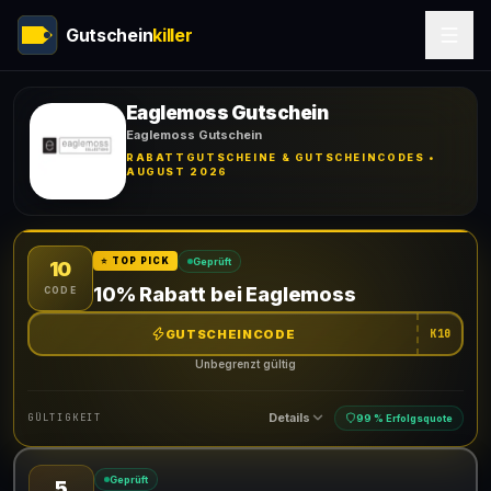
Gutschein
killer
Eaglemoss Gutschein
Eaglemoss Gutschein
RABATTGUTSCHEINE & GUTSCHEINCODES •
AUGUST 2026
Geprüft
⭐ TOP PICK
10
10% Rabatt bei Eaglemoss
CODE
GUTSCHEINCODE
K10
Unbegrenzt gültig
Details
GÜLTIGKEIT
99 % Erfolgsquote
Geprüft
5