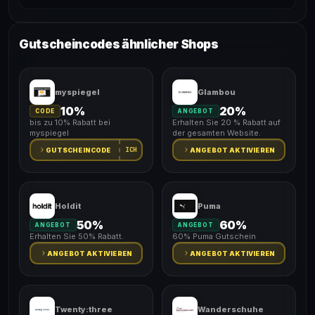
Gutscheincodes ähnlicher Shops
myspiegel
Glambou
10%
20%
CODE
ANGEBOT
bis zu 10% Rabatt bei
Erhalten Sie 20 % Rabatt auf
myspiegel
der gesamten Website.
ICH
GUTSCHEINCODE
ANGEBOT AKTIVIEREN
Holdit
Puma
50%
60%
ANGEBOT
ANGEBOT
Erhalten Sie 50% Rabatt.
60% Puma Gutschein
ANGEBOT AKTIVIEREN
ANGEBOT AKTIVIEREN
Twenty:three
Wanderschuhe