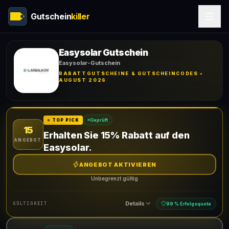
Gutschein
killer
Easysolar Gutschein
Easysolar-Gutschein
RABATTGUTSCHEINE & GUTSCHEINCODES •
AUGUST 2026
Geprüft
⭐ TOP PICK
15
Erhalten Sie 15% Rabatt auf den
ANGEBOT
Easysolar.
ANGEBOT AKTIVIEREN
Unbegrenzt gültig
Details
GÜLTIGKEIT
99 % Erfolgsquote