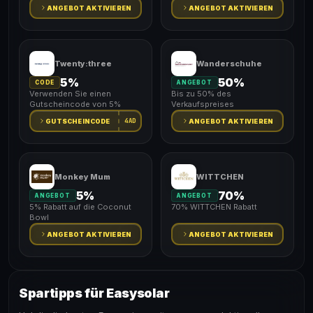
ANGEBOT AKTIVIEREN
ANGEBOT AKTIVIEREN
Twenty:three
Wanderschuhe
5%
50%
CODE
ANGEBOT
Verwenden Sie einen
Bis zu 50% des
Gutscheincode von 5%
Verkaufspreises
4AD
GUTSCHEINCODE
ANGEBOT AKTIVIEREN
Monkey Mum
WITTCHEN
5%
70%
ANGEBOT
ANGEBOT
5% Rabatt auf die Coconut
70% WITTCHEN Rabatt
Bowl
ANGEBOT AKTIVIEREN
ANGEBOT AKTIVIEREN
Spartipps für Easysolar