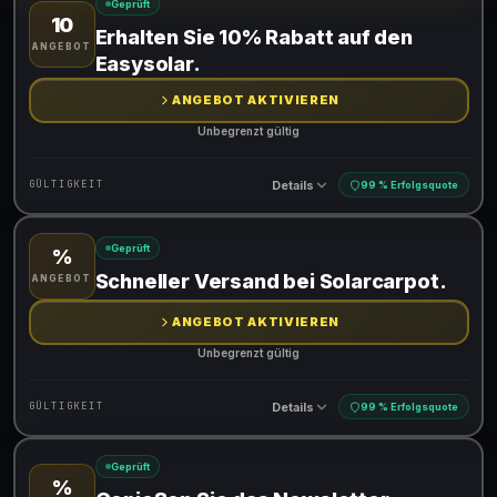
Geprüft
10
Gültig für teilnehmende Produkte
Erhalten Sie 10% Rabatt auf den
ANGEBOT
Easysolar.
ANGEBOT AKTIVIEREN
Unbegrenzt gültig
Details
GÜLTIGKEIT
99 % Erfolgsquote
Geprüft
%
Gültig für teilnehmende Produkte
Schneller Versand bei Solarcarpot.
ANGEBOT
ANGEBOT AKTIVIEREN
Unbegrenzt gültig
Details
GÜLTIGKEIT
99 % Erfolgsquote
Geprüft
%
Gültig für teilnehmende Produkte