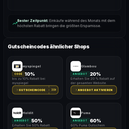
Bester Zeitpunkt:
Einkäufe während des Monats mit dem
höchsten Rabatt bringen die größten Ersparnisse.
Gutscheincodes ähnlicher Shops
myspiegel
Glambou
10%
20%
CODE
ANGEBOT
bis zu 10% Rabatt bei
Erhalten Sie 20 % Rabatt auf
myspiegel
der gesamten Website.
ICH
GUTSCHEINCODE
ANGEBOT AKTIVIEREN
Holdit
Puma
50%
60%
ANGEBOT
ANGEBOT
Erhalten Sie 50% Rabatt.
60% Puma Gutschein