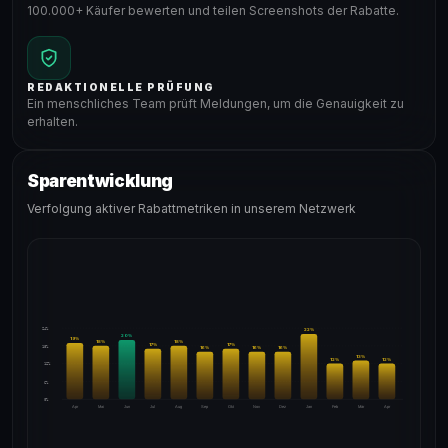
100.000+ Käufer bewerten und teilen Screenshots der Rabatte.
REDAKTIONELLE PRÜFUNG
Ein menschliches Team prüft Meldungen, um die Genauigkeit zu
erhalten.
Sparentwicklung
Verfolgung aktiver Rabattmetriken in unserem Netzwerk
24%
22
%
20
%
19
%
18
%
18
%
17
%
17
%
18%
16
%
16
%
16
%
13
%
12
%
12
%
12%
6%
0%
Apr
Mai
Jun
Jul
Aug
Sep
Okt
Nov
Dez
Jan
Feb
Mär
Apr