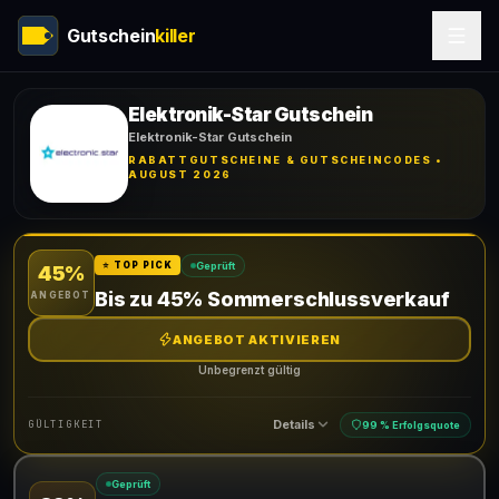
Gutschein
killer
Elektronik-Star Gutschein
Elektronik-Star Gutschein
RABATTGUTSCHEINE & GUTSCHEINCODES •
AUGUST 2026
Geprüft
⭐ TOP PICK
45%
Bis zu 45% Sommerschlussverkauf
ANGEBOT
ANGEBOT AKTIVIEREN
Unbegrenzt gültig
Details
GÜLTIGKEIT
99 % Erfolgsquote
Geprüft