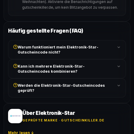
Weihnachten). Aktiviere die Benachrichtigungen auf
gutscheinkiller.de, um kein Blitzangebot zu verpassen.
Häufig gestellte Fragen (FAQ)
Warum funktioniert mein Elektronik-Star-
Gutscheincode nicht?
Prüfe, ob der erforderliche Mindestbestellwert erreicht
Kann ich mehrere Elektronik-Star-
ist und ob der Code nicht für bereits reduzierte Artikel
Gutscheincodes kombinieren?
gilt. Alle Bedingungen findest du unter „Details".
In der Regel wird nur ein Gutscheincode pro Bestellung
Werden die Elektronik-Star-Gutscheincodes
akzeptiert. Die Kombination mehrerer Codes ist meist
geprüft?
ausgeschlossen, sofern die Angebotsbedingungen
nichts anderes angeben.
Ja! Jeder Code wird automatisch von unseren Bots
geprüft und von unserer Community bestätigt. Die
Erfolgsquote wird bei jedem Angebot angezeigt.
Über Elektronik-Star
GEPRÜFTE MARKE · GUTSCHEINKILLER.DE
Mehr lesen ↓