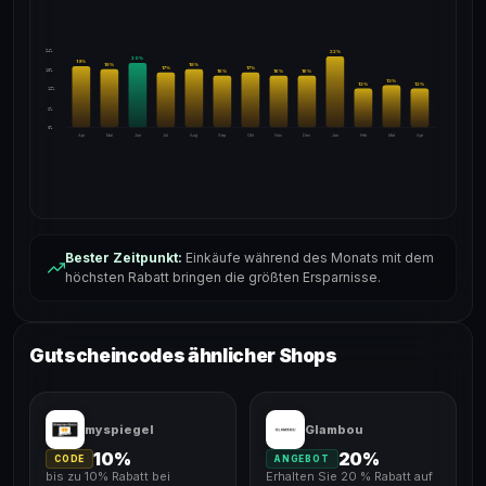
24%
22
%
20
%
19
%
18
%
18
%
17
%
17
%
18%
16
%
16
%
16
%
13
%
12
%
12
%
12%
6%
0%
Apr
Mai
Jun
Jul
Aug
Sep
Okt
Nov
Dez
Jan
Feb
Mär
Apr
Bester Zeitpunkt:
Einkäufe während des Monats mit dem
höchsten Rabatt bringen die größten Ersparnisse.
Gutscheincodes ähnlicher Shops
myspiegel
Glambou
10%
20%
CODE
ANGEBOT
bis zu 10% Rabatt bei
Erhalten Sie 20 % Rabatt auf