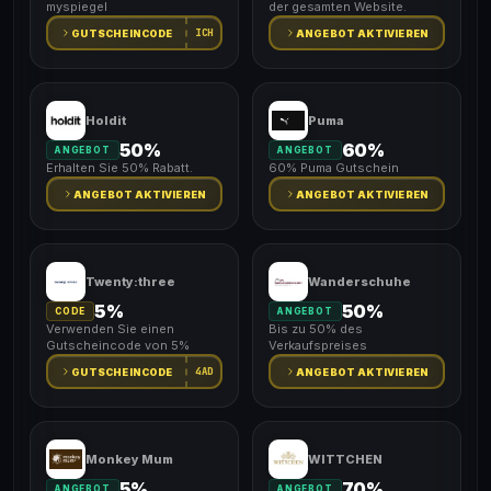
myspiegel
der gesamten Website.
ICH
GUTSCHEINCODE
ANGEBOT AKTIVIEREN
Holdit
Puma
50%
60%
ANGEBOT
ANGEBOT
Erhalten Sie 50% Rabatt.
60% Puma Gutschein
ANGEBOT AKTIVIEREN
ANGEBOT AKTIVIEREN
Twenty:three
Wanderschuhe
5%
50%
CODE
ANGEBOT
Verwenden Sie einen
Bis zu 50% des
Gutscheincode von 5%
Verkaufspreises
4AD
GUTSCHEINCODE
ANGEBOT AKTIVIEREN
Monkey Mum
WITTCHEN
5%
70%
ANGEBOT
ANGEBOT