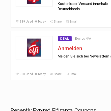
Kostenloser Versand innerhalb
Deutschlands
339 Used - 0 Today
Share
Email
DEAL
Expires N/A
Anmelden
Melden Sie sich bei Newslettern 
338 Used - 0 Today
Share
Email
Recently Expired Elfisanta Coupons