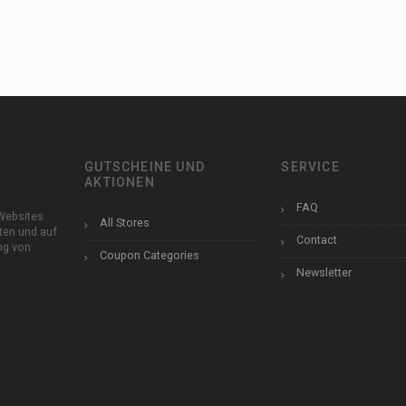
GUTSCHEINE UND
SERVICE
AKTIONEN
FAQ
Websites
All Stores
ten und auf
Contact
ung von
Coupon Categories
Newsletter