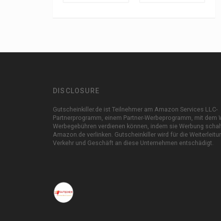
DISCLOSURE
Gutscheinkiller.de ist Teilnehmer am Amazon Services LLC-
Partnerprogramm, einem Partner-Werbeprogramm, mit dem 
Werbegebühren verdienen können, indem sie Werbung schal
Amazon.de verlinken. Gutscheinkiller wird für die Weiterleit
Verkehr und Geschäft an diese Unternehmen entschädigt.