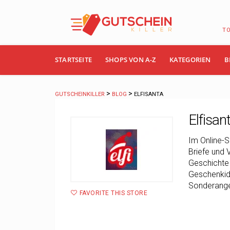
T
Skip
STARTSEITE
SHOPS VON A-Z
KATEGORIEN
B
to
content
>
>
GUTSCHEINKILLER
BLOG
ELFISANTA
Elfisan
Im Online-S
Briefe und 
Geschichte 
Geschenkide
Sonderangeb
FAVORITE THIS STORE