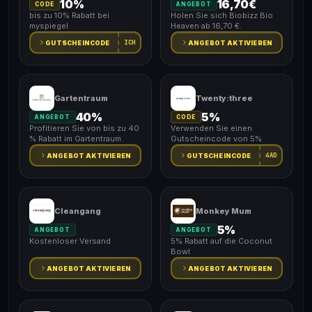
10%
16,70€
CODE
ANGEBOT
bis zu 10% Rabatt bei
Holen Sie sich Biobizz Bio
myspiegel
Heaven ab 16,70 €.
ICH
GUTSCHEINCODE
ANGEBOT AKTIVIEREN
Gartentraum
Twenty:three
40%
5%
ANGEBOT
CODE
Profitieren Sie von bis zu 40
Verwenden Sie einen
% Rabatt im Gartentraum.
Gutscheincode von 5%
4AD
ANGEBOT AKTIVIEREN
GUTSCHEINCODE
Cleangang
Monkey Mum
5%
ANGEBOT
ANGEBOT
Kostenloser Versand
5% Rabatt auf die Coconut
Bowl
ANGEBOT AKTIVIEREN
ANGEBOT AKTIVIEREN