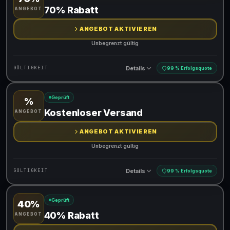
Gültig für teilnehmende Produkte
70% Rabatt
ANGEBOT
Gib den Code an der Kasse ein, um den Rabatt zu erhalten
ANGEBOT AKTIVIEREN
Unbegrenzt gültig
Details
GÜLTIGKEIT
99 % Erfolgsquote
Geprüft
%
Gültig für teilnehmende Produkte
Kostenloser Versand
ANGEBOT
ANGEBOT AKTIVIEREN
Unbegrenzt gültig
Details
GÜLTIGKEIT
99 % Erfolgsquote
Geprüft
40%
Gültig für teilnehmende Produkte
40% Rabatt
ANGEBOT