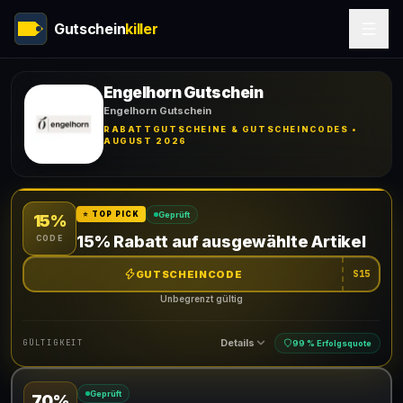
Gutschein
killer
Engelhorn Gutschein
Engelhorn Gutschein
RABATTGUTSCHEINE & GUTSCHEINCODES •
AUGUST 2026
Geprüft
⭐ TOP PICK
15%
15% Rabatt auf ausgewählte Artikel
CODE
GUTSCHEINCODE
S15
Unbegrenzt gültig
Details
GÜLTIGKEIT
99 % Erfolgsquote
Geprüft
70%