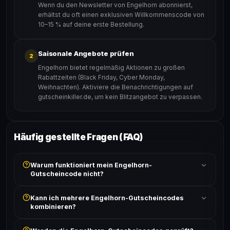
Wenn du den Newsletter von Engelhorn abonnierst,
erhältst du oft einen exklusiven Willkommenscode von
10–15 % auf deine erste Bestellung.
Saisonale Angebote prüfen
2
Engelhorn bietet regelmäßig Aktionen zu großen
Rabattzeiten (Black Friday, Cyber Monday,
Weihnachten). Aktiviere die Benachrichtigungen auf
gutscheinkiller.de, um kein Blitzangebot zu verpassen.
Häufig gestellte Fragen (FAQ)
Warum funktioniert mein Engelhorn-
Gutscheincode nicht?
Prüfe, ob der erforderliche Mindestbestellwert erreicht
Kann ich mehrere Engelhorn-Gutscheincodes
ist und ob der Code nicht für bereits reduzierte Artikel
kombinieren?
gilt. Alle Bedingungen findest du unter „Details".
In der Regel wird nur ein Gutscheincode pro Bestellung