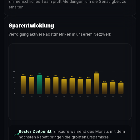
Ein menschliches Team prüft Meldungen, um die Genauigkeit zu
erhalten.
Sparentwicklung
Verfolgung aktiver Rabattmetriken in unserem Netzwerk
24%
22
%
20
%
19
%
18
%
18
%
17
%
17
%
18%
16
%
16
%
16
%
13
%
12
%
12
%
12%
6%
0%
Apr
Mai
Jun
Jul
Aug
Sep
Okt
Nov
Dez
Jan
Feb
Mär
Apr
Bester Zeitpunkt:
Einkäufe während des Monats mit dem
höchsten Rabatt bringen die größten Ersparnisse.