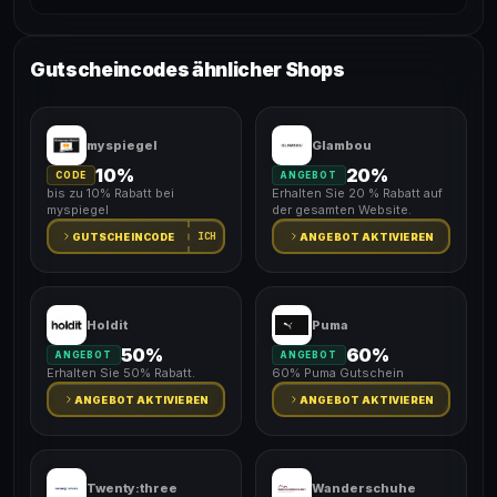
Gutscheincodes ähnlicher Shops
myspiegel
Glambou
10%
20%
CODE
ANGEBOT
bis zu 10% Rabatt bei
Erhalten Sie 20 % Rabatt auf
myspiegel
der gesamten Website.
ICH
GUTSCHEINCODE
ANGEBOT AKTIVIEREN
Holdit
Puma
50%
60%
ANGEBOT
ANGEBOT
Erhalten Sie 50% Rabatt.
60% Puma Gutschein
ANGEBOT AKTIVIEREN
ANGEBOT AKTIVIEREN
Twenty:three
Wanderschuhe