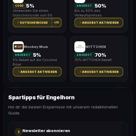
5%
50%
CODE
ANGEBOT
Verwenden Sie einen
Bis zu 50% des
Gutscheincode von 5%
Verkaufspreises
4AD
GUTSCHEINCODE
ANGEBOT AKTIVIEREN
Monkey Mum
WITTCHEN
5%
70%
ANGEBOT
ANGEBOT
5% Rabatt auf die Coconut
70% WITTCHEN Rabatt
Bowl
ANGEBOT AKTIVIEREN
ANGEBOT AKTIVIEREN
Spartipps für Engelhorn
Hol dir die besten Ersparnisse mit unserem redaktionellen
Guide.
Newsletter abonnieren
1