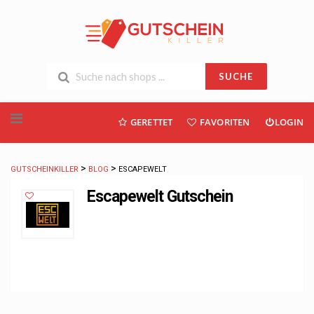
SUCHE
Skip
GERETTET
FAVORITEN
LOGIN
to
content
>
>
GUTSCHEINKILLER
BLOG
ESCAPEWELT
Escapewelt Gutschein