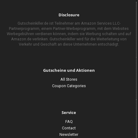
Disclosure
Gutscheinkiller.de ist Teilnehmer am Amazon Services LLC-
Partnerprogramm, einem Partner-Werbeprogramm, mit dem Websites
Werbegebühren verdienen können, indem sie Werbung schalten und auf
Amazon.de verlinken. Gutscheinkiller wird für die Weiterleitung von
Verkehr und Geschäft an diese Unternehmen entschädigt.
Gutscheine und Aktionen
All Stores
Coupon Categories
Service
FAQ
Contact
Newsletter