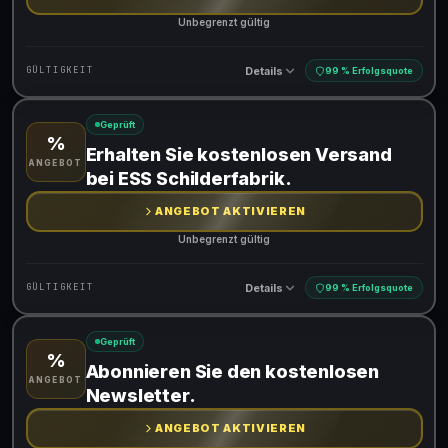
Unbegrenzt gültig
Details
GÜLTIGKEIT
99 % Erfolgsquote
Geprüft
%
Gültig für teilnehmende Produkte
Erhalten Sie kostenlosen Versand
ANGEBOT
bei ESS Schilderfabrik.
ANGEBOT AKTIVIEREN
Unbegrenzt gültig
Details
GÜLTIGKEIT
99 % Erfolgsquote
Geprüft
%
Gültig für teilnehmende Produkte
Abonnieren Sie den kostenlosen
ANGEBOT
Newsletter.
ANGEBOT AKTIVIEREN