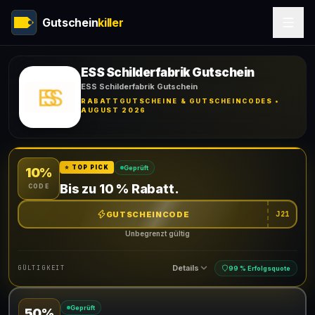
Gutschein
killer
ESS Schilderfabrik Gutschein
ESS Schilderfabrik Gutschein
RABATTGUTSCHEINE & GUTSCHEINCODES •
AUGUST 2026
Geprüft
⭐ TOP PICK
10%
Bis zu 10 % Rabatt.
CODE
GUTSCHEINCODE
J21
Unbegrenzt gültig
Details
GÜLTIGKEIT
99 % Erfolgsquote
Geprüft
50%