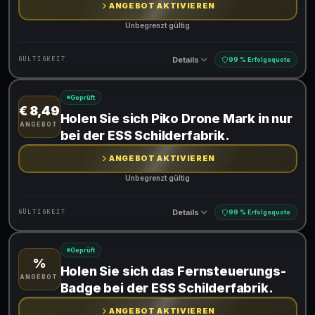
ANGEBOT AKTIVIEREN
Unbegrenzt gültig
Details
GÜLTIGKEIT
99 % Erfolgsquote
Geprüft
€ 8,49
Gültig für teilnehmende Produkte
Holen Sie sich Piko Drone Mark in nur
ANGEBOT
bei der ESS Schilderfabrik.
ANGEBOT AKTIVIEREN
Unbegrenzt gültig
Details
GÜLTIGKEIT
99 % Erfolgsquote
Geprüft
%
Gültig für teilnehmende Produkte
Holen Sie sich das Fernsteuerungs-
ANGEBOT
Badge bei der ESS Schilderfabrik.
ANGEBOT AKTIVIEREN