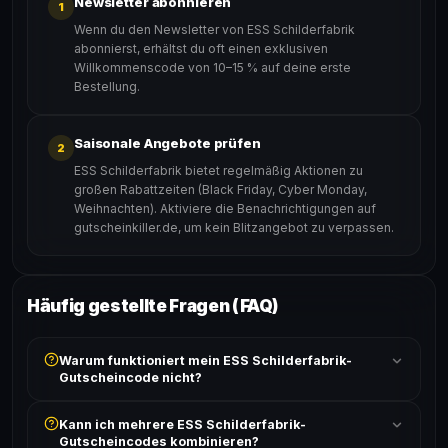
Newsletter abonnieren
1
Wenn du den Newsletter von ESS Schilderfabrik
abonnierst, erhältst du oft einen exklusiven
Willkommenscode von 10–15 % auf deine erste
Bestellung.
Saisonale Angebote prüfen
2
ESS Schilderfabrik bietet regelmäßig Aktionen zu
großen Rabattzeiten (Black Friday, Cyber Monday,
Weihnachten). Aktiviere die Benachrichtigungen auf
gutscheinkiller.de, um kein Blitzangebot zu verpassen.
Häufig gestellte Fragen (FAQ)
Warum funktioniert mein ESS Schilderfabrik-
Gutscheincode nicht?
Prüfe, ob der erforderliche Mindestbestellwert erreicht
Kann ich mehrere ESS Schilderfabrik-
ist und ob der Code nicht für bereits reduzierte Artikel
Gutscheincodes kombinieren?
gilt. Alle Bedingungen findest du unter „Details".