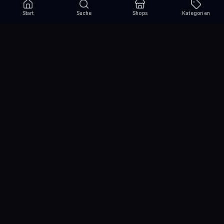
Start
Suche
Shops
Kategorien
Verpasse nie wieder eine Aktion!
Abonniere und erhalte jede Woche die besten
Gutscheincodes
Abonnieren
Wir nutzen einen Drittanbieter für den Versand des Newsletters und die