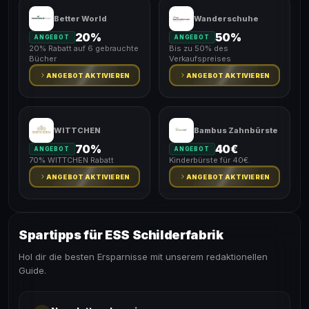
Better World
Wanderschuhe
20%
50%
ANGEBOT
ANGEBOT
20% Rabatt auf 6 gebrauchte
Bis zu 50% des
Bücher
Verkaufspreises
ANGEBOT AKTIVIEREN
ANGEBOT AKTIVIEREN
WITTCHEN
Bambus Zahnbürste
70%
40€
ANGEBOT
ANGEBOT
70% WITTCHEN Rabatt
Kinderbürste für 40€.
ANGEBOT AKTIVIEREN
ANGEBOT AKTIVIEREN
Spartipps für ESS Schilderfabrik
Hol dir die besten Ersparnisse mit unserem redaktionellen
Guide.