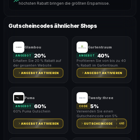
höchsten Rabatt bringen die größten Ersparnisse.
Gutscheincodes ähnlicher Shops
Glambou
Gartentraum
20%
40%
ANGEBOT
ANGEBOT
Erhalten Sie 20 % Rabatt auf
Profitieren Sie von bis zu 40
der gesamten Website.
% Rabatt im Gartentraum.
ANGEBOT AKTIVIEREN
ANGEBOT AKTIVIEREN
Puma
Twenty:three
60%
5%
ANGEBOT
CODE
60% Puma Gutschein
Verwenden Sie einen
Gutscheincode von 5%
4AD
ANGEBOT AKTIVIEREN
GUTSCHEINCODE