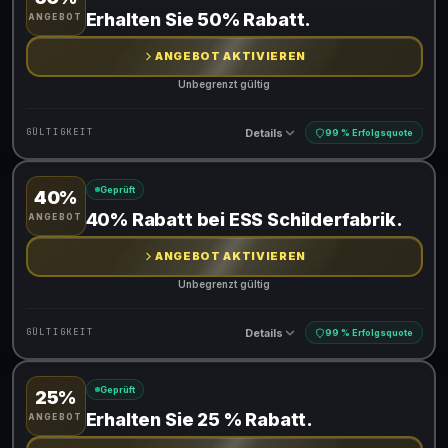
Gültig für teilnehmende Produkte
Erhalten Sie 50% Rabatt.
ANGEBOT
Gib den Code an der Kasse ein, um den Rabatt zu erhalten
ANGEBOT AKTIVIEREN
Unbegrenzt gültig
Details
GÜLTIGKEIT
99 % Erfolgsquote
Geprüft
40%
Gültig für teilnehmende Produkte
40% Rabatt bei ESS Schilderfabrik.
ANGEBOT
ANGEBOT AKTIVIEREN
Unbegrenzt gültig
Details
GÜLTIGKEIT
99 % Erfolgsquote
Geprüft
25%
Gültig für teilnehmende Produkte
Erhalten Sie 25 % Rabatt.
ANGEBOT