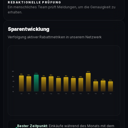
REDAKTIONELLE PRÜFUNG
Ein menschliches Team prüft Meldungen, um die Genauigkeit zu
erhalten.
Sparentwicklung
Verfolgung aktiver Rabattmetriken in unserem Netzwerk
24%
22
%
20
%
19
%
18
%
18
%
17
%
17
%
18%
16
%
16
%
16
%
13
%
12
%
12
%
12%
6%
0%
Apr
Mai
Jun
Jul
Aug
Sep
Okt
Nov
Dez
Jan
Feb
Mär
Apr
Bester Zeitpunkt:
Einkäufe während des Monats mit dem