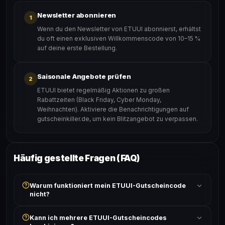
Newsletter abonnieren
1
Wenn du den Newsletter von ETUUI abonnierst, erhältst
du oft einen exklusiven Willkommenscode von 10–15 %
auf deine erste Bestellung.
Saisonale Angebote prüfen
2
ETUUI bietet regelmäßig Aktionen zu großen
Rabattzeiten (Black Friday, Cyber Monday,
Weihnachten). Aktiviere die Benachrichtigungen auf
gutscheinkiller.de, um kein Blitzangebot zu verpassen.
Häufig gestellte Fragen (FAQ)
Warum funktioniert mein ETUUI-Gutscheincode
nicht?
Prüfe, ob der erforderliche Mindestbestellwert erreicht
Kann ich mehrere ETUUI-Gutscheincodes
ist und ob der Code nicht für bereits reduzierte Artikel