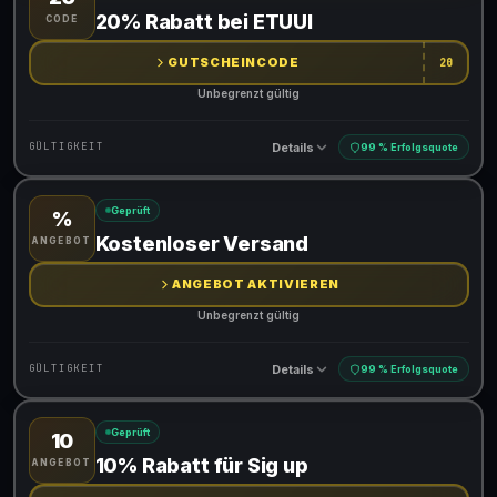
Gültig für teilnehmende Produkte
20% Rabatt bei ETUUI
CODE
Gib den Code an der Kasse ein, um den Rabatt zu erhalten
GUTSCHEINCODE
20
Unbegrenzt gültig
Details
GÜLTIGKEIT
99 % Erfolgsquote
Geprüft
%
Gültig für teilnehmende Produkte
Kostenloser Versand
ANGEBOT
Gib den Code an der Kasse ein, um den Rabatt zu erhalten
ANGEBOT AKTIVIEREN
Unbegrenzt gültig
Details
GÜLTIGKEIT
99 % Erfolgsquote
Geprüft
10
Gültig für teilnehmende Produkte
10% Rabatt für Sig up
ANGEBOT