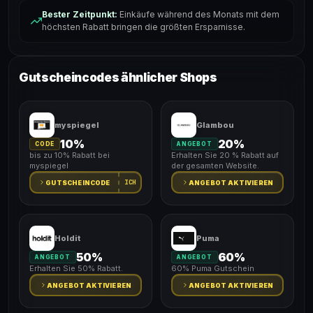
Bester Zeitpunkt:
Einkäufe während des Monats mit dem
höchsten Rabatt bringen die größten Ersparnisse.
Gutscheincodes ähnlicher Shops
myspiegel
Glambou
10%
20%
CODE
ANGEBOT
bis zu 10% Rabatt bei
Erhalten Sie 20 % Rabatt auf
myspiegel
der gesamten Website.
ICH
GUTSCHEINCODE
ANGEBOT AKTIVIEREN
Holdit
Puma
50%
60%
ANGEBOT
ANGEBOT
Erhalten Sie 50% Rabatt.
60% Puma Gutschein
ANGEBOT AKTIVIEREN
ANGEBOT AKTIVIEREN