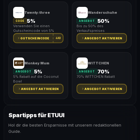
Twenty:three
Wanderschuhe
5%
50%
CODE
ANGEBOT
Verwenden Sie einen
Bis zu 50% des
Gutscheincode von 5%
Verkaufspreises
4AD
GUTSCHEINCODE
ANGEBOT AKTIVIEREN
Monkey Mum
WITTCHEN
5%
70%
ANGEBOT
ANGEBOT
5% Rabatt auf die Coconut
70% WITTCHEN Rabatt
Bowl
ANGEBOT AKTIVIEREN
ANGEBOT AKTIVIEREN
Spartipps für ETUUI
Hol dir die besten Ersparnisse mit unserem redaktionellen
Guide.