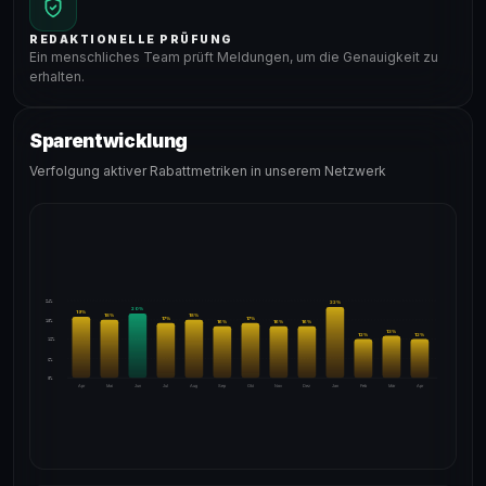
REDAKTIONELLE PRÜFUNG
Ein menschliches Team prüft Meldungen, um die Genauigkeit zu
erhalten.
Sparentwicklung
Verfolgung aktiver Rabattmetriken in unserem Netzwerk
24%
22
%
20
%
19
%
18
%
18
%
17
%
17
%
18%
16
%
16
%
16
%
13
%
12
%
12
%
12%
6%
0%
Apr
Mai
Jun
Jul
Aug
Sep
Okt
Nov
Dez
Jan
Feb
Mär
Apr