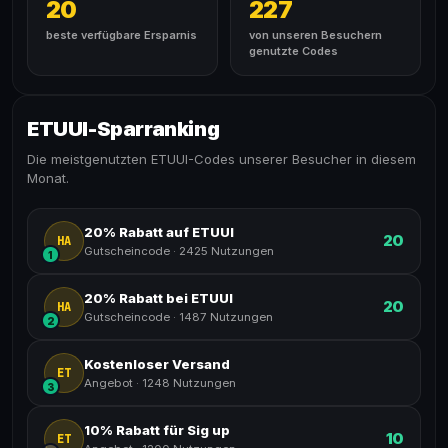
20
227
beste verfügbare Ersparnis
von unseren Besuchern
genutzte Codes
ETUUI-Sparranking
Die meistgenutzten ETUUI-Codes unserer Besucher in diesem
Monat.
20% Rabatt auf ETUUI
20
HA
Gutscheincode
·
2425 Nutzungen
1
20% Rabatt bei ETUUI
20
HA
Gutscheincode
·
1487 Nutzungen
2
Kostenloser Versand
ET
Angebot
·
1248 Nutzungen
3
10% Rabatt für Sig up
10
ET