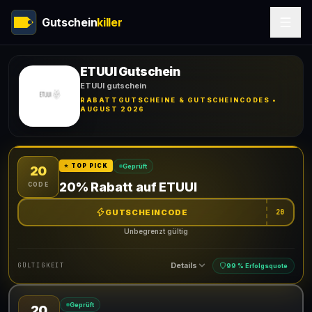
Gutschein
killer
ETUUI Gutschein
ETUUI gutschein
RABATTGUTSCHEINE & GUTSCHEINCODES •
AUGUST 2026
Geprüft
⭐ TOP PICK
20
20% Rabatt auf ETUUI
CODE
GUTSCHEINCODE
20
Unbegrenzt gültig
Details
GÜLTIGKEIT
99 % Erfolgsquote
Geprüft
20