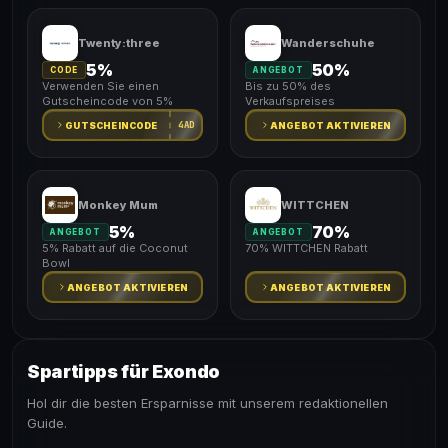
Twenty:three
Wanderschuhe
5%
50%
CODE
ANGEBOT
Verwenden Sie einen
Bis zu 50% des
Gutscheincode von 5%
Verkaufspreises
4AD
GUTSCHEINCODE
ANGEBOT AKTIVIEREN
Monkey Mum
WITTCHEN
5%
70%
ANGEBOT
ANGEBOT
5% Rabatt auf die Coconut
70% WITTCHEN Rabatt
Bowl
ANGEBOT AKTIVIEREN
ANGEBOT AKTIVIEREN
Spartipps für Exondo
Hol dir die besten Ersparnisse mit unserem redaktionellen
Guide.