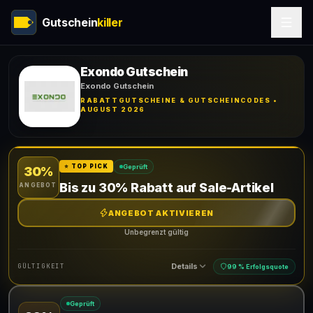
Gutschein
killer
Exondo Gutschein
Exondo Gutschein
RABATTGUTSCHEINE & GUTSCHEINCODES •
AUGUST 2026
Geprüft
⭐ TOP PICK
30%
Bis zu 30% Rabatt auf Sale-Artikel
ANGEBOT
ANGEBOT AKTIVIEREN
Unbegrenzt gültig
Details
GÜLTIGKEIT
99 % Erfolgsquote
Geprüft