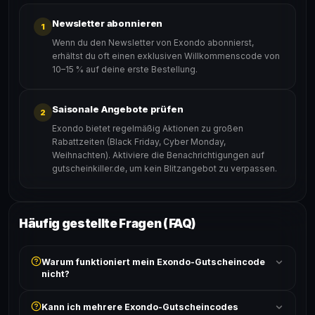
Newsletter abonnieren
1
Wenn du den Newsletter von Exondo abonnierst,
erhältst du oft einen exklusiven Willkommenscode von
10–15 % auf deine erste Bestellung.
Saisonale Angebote prüfen
2
Exondo bietet regelmäßig Aktionen zu großen
Rabattzeiten (Black Friday, Cyber Monday,
Weihnachten). Aktiviere die Benachrichtigungen auf
gutscheinkiller.de, um kein Blitzangebot zu verpassen.
Häufig gestellte Fragen (FAQ)
Warum funktioniert mein Exondo-Gutscheincode
nicht?
Prüfe, ob der erforderliche Mindestbestellwert erreicht
Kann ich mehrere Exondo-Gutscheincodes
ist und ob der Code nicht für bereits reduzierte Artikel