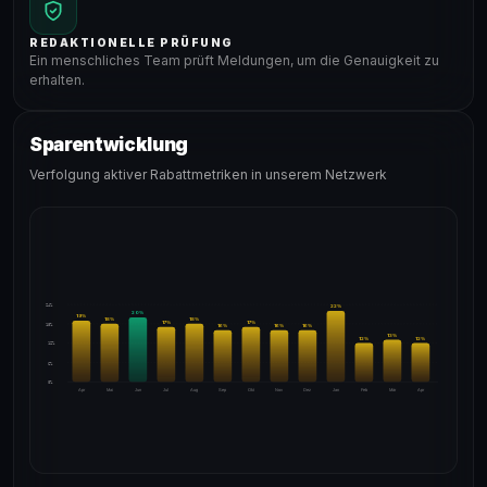
REDAKTIONELLE PRÜFUNG
Ein menschliches Team prüft Meldungen, um die Genauigkeit zu
erhalten.
Sparentwicklung
Verfolgung aktiver Rabattmetriken in unserem Netzwerk
24%
22
%
20
%
19
%
18
%
18
%
17
%
17
%
18%
16
%
16
%
16
%
13
%
12
%
12
%
12%
6%
0%
Apr
Mai
Jun
Jul
Aug
Sep
Okt
Nov
Dez
Jan
Feb
Mär
Apr