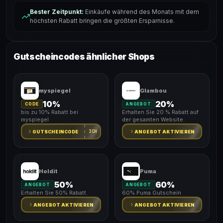
Bester Zeitpunkt:
Einkäufe während des Monats mit dem
höchsten Rabatt bringen die größten Ersparnisse.
Gutscheincodes ähnlicher Shops
myspiegel
Glambou
10%
20%
CODE
ANGEBOT
bis zu 10% Rabatt bei
Erhalten Sie 20 % Rabatt auf
myspiegel
der gesamten Website.
ICH
GUTSCHEINCODE
ANGEBOT AKTIVIEREN
Holdit
Puma
50%
60%
ANGEBOT
ANGEBOT
Erhalten Sie 50% Rabatt.
60% Puma Gutschein
ANGEBOT AKTIVIEREN
ANGEBOT AKTIVIEREN