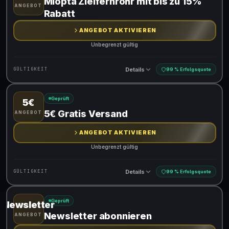
Miopta Zielfernrohr mit bis zu 15%
ANGEBOT
Rabatt
ANGEBOT AKTIVIEREN
Unbegrenzt gültig
Details
GÜLTIGKEIT
99 % Erfolgsquote
Geprüft
5€
Gültig für teilnehmende Produkte
5€ Gratis Versand
ANGEBOT
ANGEBOT AKTIVIEREN
Unbegrenzt gültig
Details
GÜLTIGKEIT
99 % Erfolgsquote
Geprüft
Newsletter
Gültig für teilnehmende Produkte
Newsletter abonnieren
ANGEBOT