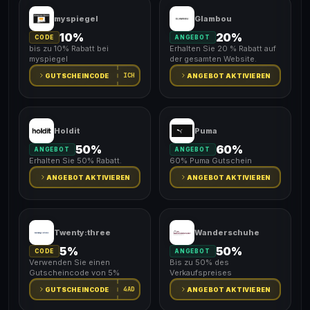
myspiegel
Glambou
10%
20%
CODE
ANGEBOT
bis zu 10% Rabatt bei
Erhalten Sie 20 % Rabatt auf
myspiegel
der gesamten Website.
ICH
GUTSCHEINCODE
ANGEBOT AKTIVIEREN
Holdit
Puma
50%
60%
ANGEBOT
ANGEBOT
Erhalten Sie 50% Rabatt.
60% Puma Gutschein
ANGEBOT AKTIVIEREN
ANGEBOT AKTIVIEREN
Twenty:three
Wanderschuhe
5%
50%
CODE
ANGEBOT
Verwenden Sie einen
Bis zu 50% des
Gutscheincode von 5%
Verkaufspreises
4AD
GUTSCHEINCODE
ANGEBOT AKTIVIEREN