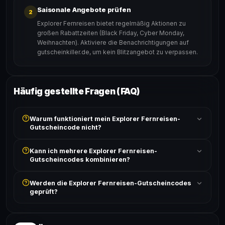
Saisonale Angebote prüfen
2
Explorer Fernreisen bietet regelmäßig Aktionen zu
großen Rabattzeiten (Black Friday, Cyber Monday,
Weihnachten). Aktiviere die Benachrichtigungen auf
gutscheinkiller.de, um kein Blitzangebot zu verpassen.
Häufig gestellte Fragen (FAQ)
Warum funktioniert mein Explorer Fernreisen-
Gutscheincode nicht?
Prüfe, ob der erforderliche Mindestbestellwert erreicht
Kann ich mehrere Explorer Fernreisen-
ist und ob der Code nicht für bereits reduzierte Artikel
Gutscheincodes kombinieren?
gilt. Alle Bedingungen findest du unter „Details".
In der Regel wird nur ein Gutscheincode pro Bestellung
Werden die Explorer Fernreisen-Gutscheincodes
akzeptiert. Die Kombination mehrerer Codes ist meist
geprüft?
ausgeschlossen, sofern die Angebotsbedingungen
nichts anderes angeben.
Ja! Jeder Code wird automatisch von unseren Bots
geprüft und von unserer Community bestätigt. Die