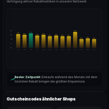
Verfolgung aktiver Rabattmetriken in unserem Netzwerk
24%
22
%
20
%
19
%
18
%
18
%
17
%
17
%
18%
16
%
16
%
16
%
13
%
12
%
12
%
12%
6%
0%
Apr
Mai
Jun
Jul
Aug
Sep
Okt
Nov
Dez
Jan
Feb
Mär
Apr
Bester Zeitpunkt:
Einkäufe während des Monats mit dem
höchsten Rabatt bringen die größten Ersparnisse.
Gutscheincodes ähnlicher Shops