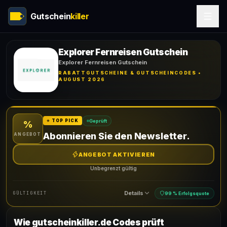
Gutschein
killer
Explorer Fernreisen Gutschein
Explorer Fernreisen Gutschein
RABATTGUTSCHEINE & GUTSCHEINCODES •
AUGUST 2026
Geprüft
⭐ TOP PICK
%
Abonnieren Sie den Newsletter.
ANGEBOT
ANGEBOT AKTIVIEREN
Unbegrenzt gültig
Details
GÜLTIGKEIT
99 % Erfolgsquote
Wie gutscheinkiller.de Codes prüft