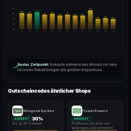
24%
22
%
20
%
19
%
18
%
18
%
17
%
17
%
18%
16
%
16
%
16
%
13
%
12
%
12
%
12%
6%
0%
Apr
Mai
Jun
Jul
Aug
Sep
Okt
Nov
Dez
Jan
Feb
Mär
Apr
Bester Zeitpunkt:
Einkäufe während des Monats mit dem
höchsten Rabatt bringen die größten Ersparnisse.
Gutscheincodes ähnlicher Shops
Skingood Garden
FlowerPowerz
30%
ANGEBOT
ANGEBOT
Bis zu 30 % Rabatt.
Profitieren Sie jetzt von
günstigem und schnellem