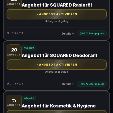
Gültig für teilnehmende Produkte
Angebot für SQUARED Rasieröl
ANGEBOT
ANGEBOT AKTIVIEREN
Unbegrenzt gültig
Details
GÜLTIGKEIT
99 % Erfolgsquote
Geprüft
20
Gültig für teilnehmende Produkte
Angebot für SQUARED Deodorant
ANGEBOT
ANGEBOT AKTIVIEREN
Unbegrenzt gültig
Details
GÜLTIGKEIT
99 % Erfolgsquote
Geprüft
%
Gültig für teilnehmende Produkte
Angebot für Kosmetik & Hygiene
ANGEBOT