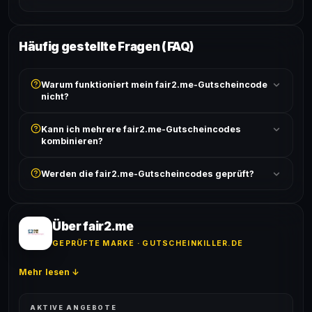
Häufig gestellte Fragen (FAQ)
Warum funktioniert mein fair2.me-Gutscheincode
nicht?
Prüfe, ob der erforderliche Mindestbestellwert erreicht
Kann ich mehrere fair2.me-Gutscheincodes
ist und ob der Code nicht für bereits reduzierte Artikel
kombinieren?
gilt. Alle Bedingungen findest du unter „Details".
In der Regel wird nur ein Gutscheincode pro Bestellung
Werden die fair2.me-Gutscheincodes geprüft?
akzeptiert. Die Kombination mehrerer Codes ist meist
ausgeschlossen, sofern die Angebotsbedingungen
Ja! Jeder Code wird automatisch von unseren Bots
nichts anderes angeben.
geprüft und von unserer Community bestätigt. Die
Erfolgsquote wird bei jedem Angebot angezeigt.
Über fair2.me
GEPRÜFTE MARKE · GUTSCHEINKILLER.DE
Mehr lesen ↓
AKTIVE ANGEBOTE