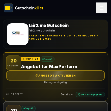
Gutschein
killer
fair2.me Gutschein
fair2.me gutschein
RABATTGUTSCHEINE & GUTSCHEINCODES •
AUGUST 2026
Geprüft
⭐ TOP PICK
20
Angebot für MaxPerform
ANGEBOT
ANGEBOT AKTIVIEREN
Unbegrenzt gültig
Details
GÜLTIGKEIT
99 % Erfolgsquote
Geprüft
20