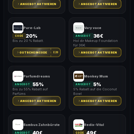
Versand.
ANGEBOT AKTIVIEREN
ANGEBOT AKTIVIEREN
Pure-Lab
Vary vace
20%
36€
CODE
ANGEBOT
Bis zu 20 % Rabatt.
Hol dir Makeup Foundation
für 36€.
E20
GUTSCHEINCODE
ANGEBOT AKTIVIEREN
Parfumdreams
Monkey Mum
55%
5%
ANGEBOT
ANGEBOT
Bis zu 55% Rabatt auf
5% Rabatt auf die Coconut
Parfüms
Bowl
ANGEBOT AKTIVIEREN
ANGEBOT AKTIVIEREN
Bambus Zahnbürste
Redix-Vital
40€
49€
ANGEBOT
CODE