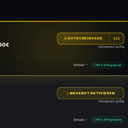
GUTSCHEINCODE
DIG
 50€
Unbegrenzt gültig
Details
99 % Erfolgsquote
ANGEBOT AKTIVIEREN
n
Unbegrenzt gültig
Details
99 % Erfolgsquote