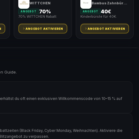
WITTCHEN
Bambus Zahnbürste
70%
40€
ANGEBOT
ANGEBOT
70% WITTCHEN Rabatt
Kinderbürste für 40€.
N
ANGEBOT AKTIVIEREN
ANGEBOT AKTIVIEREN
en Guide.
erhältst du oft einen exklusiven Willkommenscode von 10–15 % auf
attzeiten (Black Friday, Cyber Monday, Weihnachten). Aktiviere die
 Blitzangebot zu verpassen.