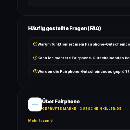
Häufig gestellte Fragen (FAQ)
Warum funktioniert mein Fairphone-Gutscheinco
Prüfe, ob der erforderliche Mindestbestellwert erreicht
Kann ich mehrere Fairphone-Gutscheincodes ko
Bedingungen findest du unter „Details".
In der Regel wird nur ein Gutscheincode pro Bestell
Werden die Fairphone-Gutscheincodes geprüft?
ausgeschlossen, sofern die Angebotsbedingungen 
Ja! Jeder Code wird automatisch von unseren Bots g
bei jedem Angebot angezeigt.
Über Fairphone
GEPRÜFTE MARKE · GUTSCHEINKILLER.DE
Mehr lesen ↓