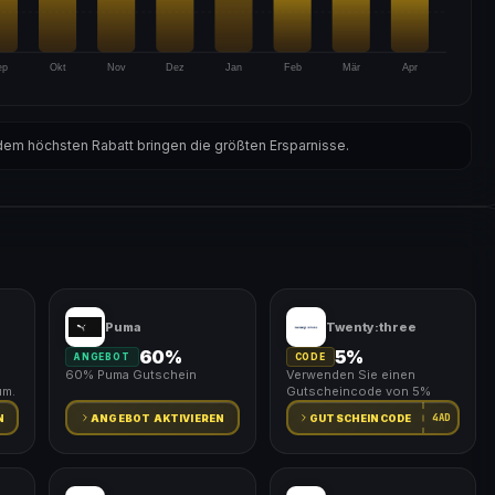
ep
Okt
Nov
Dez
Jan
Feb
Mär
Apr
em höchsten Rabatt bringen die größten Ersparnisse.
Puma
Twenty:three
60%
5%
ANGEBOT
CODE
60% Puma Gutschein
Verwenden Sie einen
um.
Gutscheincode von 5%
4AD
N
ANGEBOT AKTIVIEREN
GUTSCHEINCODE