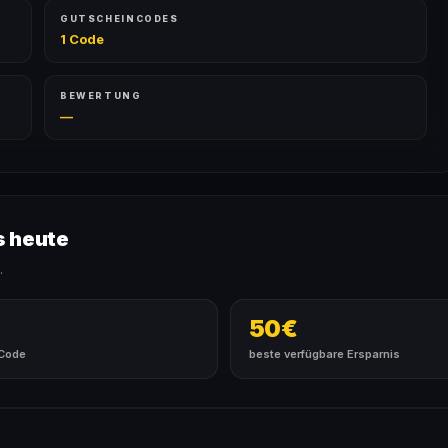
GUTSCHEINCODES
1 Code
BEWERTUNG
—
s heute
.
50€
 Code
beste verfügbare Ersparnis