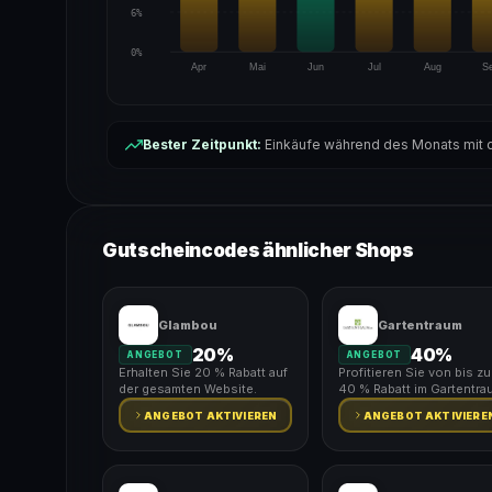
6%
0%
Apr
Mai
Jun
Jul
Aug
S
Bester Zeitpunkt:
Einkäufe während des Monats mit d
Gutscheincodes ähnlicher Shops
Glambou
Gartentraum
20%
40%
ANGEBOT
ANGEBOT
Erhalten Sie 20 % Rabatt auf
Profitieren Sie von bis zu
der gesamten Website.
40 % Rabatt im Gartentra
ANGEBOT AKTIVIEREN
ANGEBOT AKTIVIERE