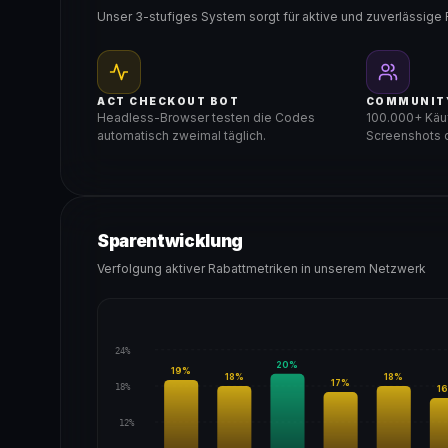
Unser 3-stufiges System sorgt für aktive und zuverlässige 
ACT CHECKOUT BOT
COMMUNIT
Headless-Browser testen die Codes
100.000+ Käuf
automatisch zweimal täglich.
Screenshots d
Sparentwicklung
Verfolgung aktiver Rabattmetriken in unserem Netzwerk
24%
20
%
19
%
18
%
18
%
17
%
18%
16
12%