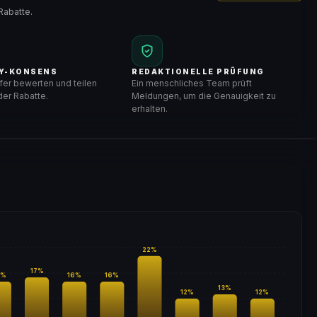
Rabatte.
Y-KONSENS
REDAKTIONELLE PRÜFUNG
er bewerten und teilen
Ein menschliches Team prüft
er Rabatte.
Meldungen, um die Genauigkeit zu
erhalten.
22
%
17
%
%
16
%
16
%
13
%
12
%
12
%