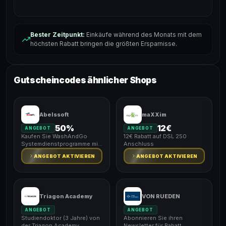
Bester Zeitpunkt:
Einkäufe während des Monats mit dem
höchsten Rabatt bringen die größten Ersparnisse.
Gutscheincodes ähnlicher Shops
Abelssoft
maXXim
50%
12€
ANGEBOT
ANGEBOT
Kaufen Sie WashAndGo
12€ Rabatt auf DSL 250
Systemdienstprogramme mit
Anschluss
50% Rabatt
ANGEBOT AKTIVIEREN
ANGEBOT AKTIVIEREN
Triagon Academy
VON RUEDEN
ANGEBOT
ANGEBOT
Studiendoktor (3 Jahre) von
Abonnieren Sie ihren
der Triagon Academy.
Newsletter für Rabatt.