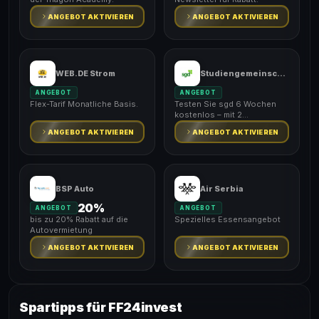
ANGEBOT AKTIVIEREN
ANGEBOT AKTIVIEREN
WEB.DE Strom
Studiengemeinschaft Darmstadt
ANGEBOT
ANGEBOT
Flex-Tarif Monatliche Basis.
Testen Sie sgd 6 Wochen
kostenlos – mit 2
Probelektionen.
ANGEBOT AKTIVIEREN
ANGEBOT AKTIVIEREN
BSP Auto
Air Serbia
20%
ANGEBOT
ANGEBOT
bis zu 20% Rabatt auf die
Spezielles Essensangebot
Autovermietung
ANGEBOT AKTIVIEREN
ANGEBOT AKTIVIEREN
Spartipps für FF24invest