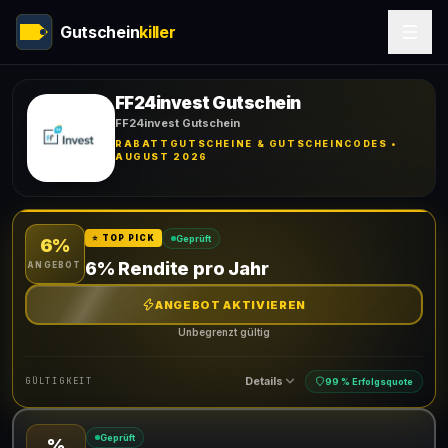
Gutschein
killer
FF24invest Gutschein
FF24invest Gutschein
RABATTGUTSCHEINE & GUTSCHEINCODES •
AUGUST 2026
Geprüft
⭐ TOP PICK
6%
6% Rendite pro Jahr
ANGEBOT
ANGEBOT AKTIVIEREN
Unbegrenzt gültig
Details
GÜLTIGKEIT
99 % Erfolgsquote
Geprüft
%