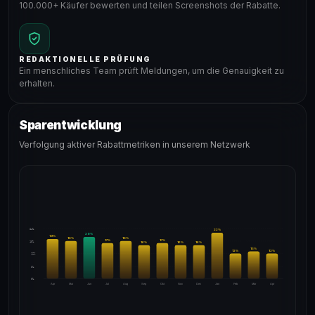
100.000+ Käufer bewerten und teilen Screenshots der Rabatte.
REDAKTIONELLE PRÜFUNG
Ein menschliches Team prüft Meldungen, um die Genauigkeit zu
erhalten.
Sparentwicklung
Verfolgung aktiver Rabattmetriken in unserem Netzwerk
24%
22
%
20
%
19
%
18
%
18
%
17
%
17
%
18%
16
%
16
%
16
%
13
%
12
%
12
%
12%
6%
0%
Apr
Mai
Jun
Jul
Aug
Sep
Okt
Nov
Dez
Jan
Feb
Mär
Apr